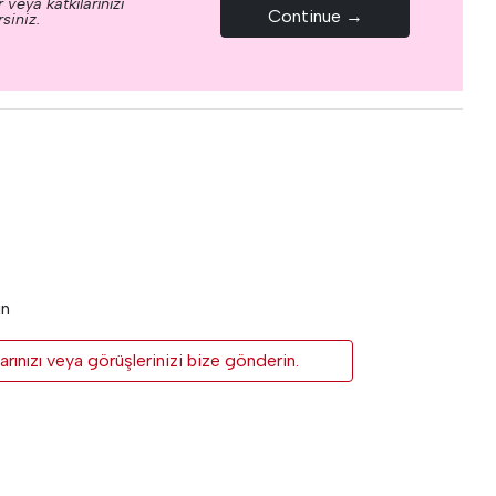
 veya katkılarınızı
Continue →
siniz.
un
rınızı veya görüşlerinizi bize gönderin.