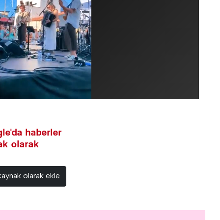
le'da haberler
nak olarak
kaynak olarak ekle