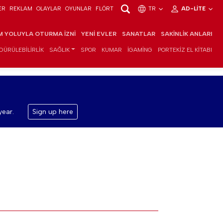
ER
REKLAM
OLAYLAR
OYUNLAR
FLÖRT
TR
AD-LITE
IM YOLUYLA OTURMA İZNI
YENI EVLER
SANATLAR
SAKINLIK ANLARI
DÜRÜLEBILIRLIK
SAĞLIK
SPOR
KUMAR
IGAMING
PORTEKIZ EL KITABI
year.
Sign up here