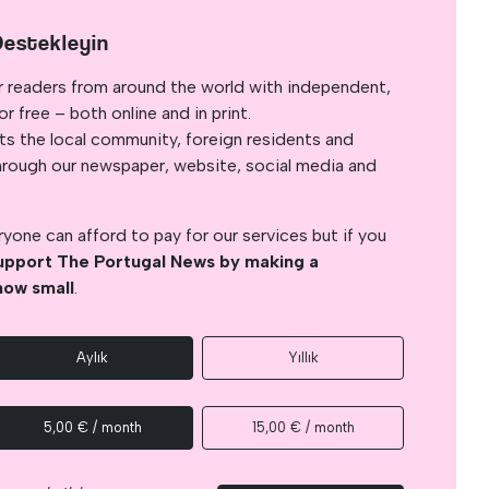
Destekleyin
r readers from around the world with independent,
 free – both online and in print.
s the local community, foreign residents and
s through our newspaper, website, social media and
yone can afford to pay for our services but if you
upport The Portugal News by making a
how small
.
Aylık
Yıllık
5,00 € / month
15,00 € / month