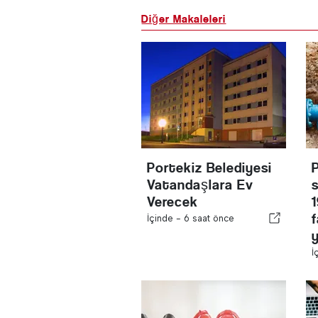
Diğer Makaleleri
Portekiz Belediyesi
Vatandaşlara Ev
s
Verecek
İçinde -
6 saat önce
İ