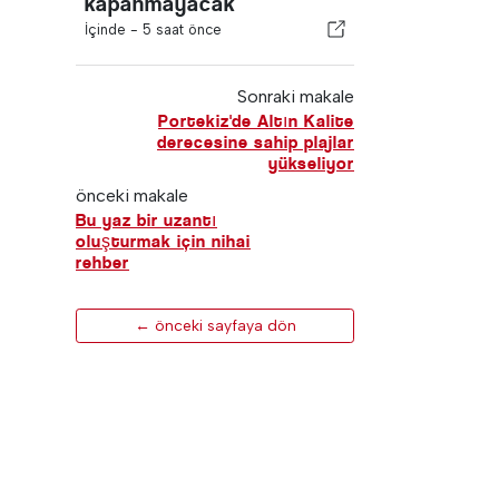
kapanmayacak
İçinde -
5 saat önce
Sonraki makale
Portekiz'de Altın Kalite
derecesine sahip plajlar
yükseliyor
önceki makale
Bu yaz bir uzantı
oluşturmak için nihai
rehber
← önceki sayfaya dön