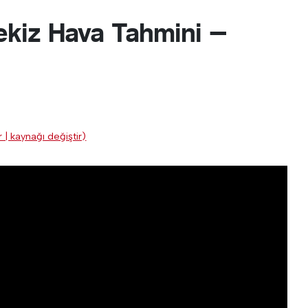
kiz Hava Tahmini —
 | kaynağı değiştir)