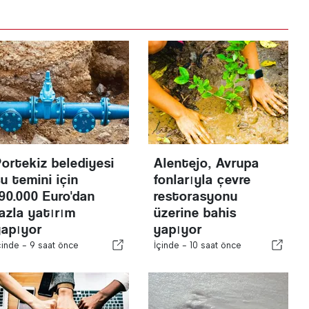
Portekiz belediyesi
Alentejo, Avrupa
u temini için
fonlarıyla çevre
190.000 Euro'dan
restorasyonu
fazla yatırım
üzerine bahis
yapıyor
yapıyor
çinde -
9 saat önce
İçinde -
10 saat önce