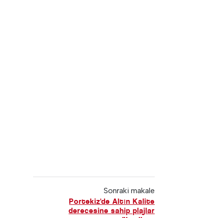
Sonraki makale
Portekiz'de Altın Kalite
derecesine sahip plajlar