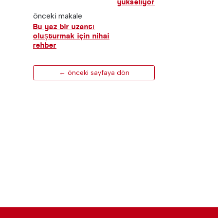
yükseliyor
önceki makale
Bu yaz bir uzantı
oluşturmak için nihai
rehber
← önceki sayfaya dön