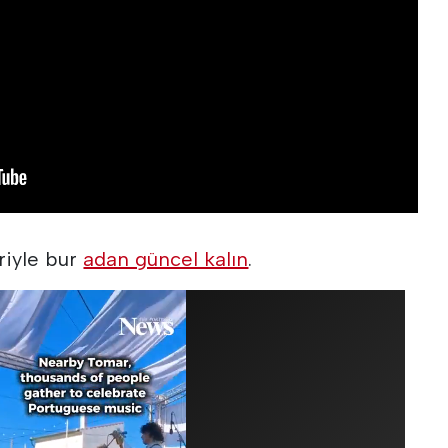
riyle bur
adan güncel kalın
.