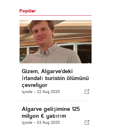
Popüler
Gizem, Algarve'deki
İrlandalı turistin ölümünü
çevreliyor
İçinde -
22 Aug 2025
Algarve gelişimine 125
milyon € yatırım
İçinde -
03 Aug 2025