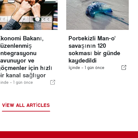
Ekonomi Bakanı,
Portekizli Man-o'
düzenlenmiş
savaşının 120
entegrasyonu
sokması bir günde
savunuyor ve
kaydedildi
göçmenler için hızlı
İçinde -
1 gün önce
ir kanal sağlıyor
çinde -
1 gün önce
VIEW ALL ARTICLES