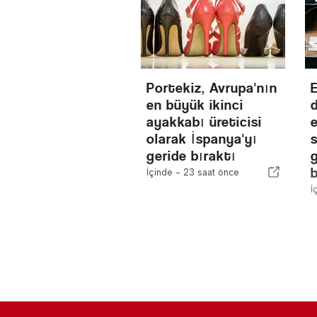
Portekiz, Avrupa'nın
en büyük ikinci
ayakkabı üreticisi
olarak İspanya'yı
geride bıraktı
b
İçinde -
23 saat önce
İ