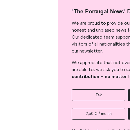
"The Portugal News" 
We are proud to provide ou
honest and unbiased news for
Our dedicated team support
visitors of all nationalitie
our newsletter.
We appreciate that not ever
are able to, we ask you to
s
contribution – no matter 
Tek
2,50 € / month