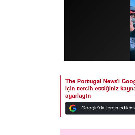
The Portugal News'i Goog
için tercih ettiğiniz kay
ayarlayın
Google'da tercih edilen 