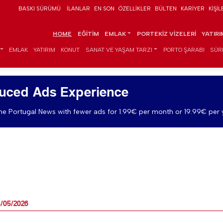
BASKI SÜRÜMÜ
İLANLAR
EN SON
ÖZELLIKLER
BÜLTEN
KARIYER
KIŞIL
HOME
EĞITIM
EMLAK
PORTEKIZ VIZELERI
YATIR
EMLAK
YATIRIM
KONUT
SANAT VE YAŞAM TARZI
PORTO ŞARABI
SÜR
uced Ads Experience
e Portugal News with fewer ads for 1.99€ per month or 19.99€ per 
4/05/2026