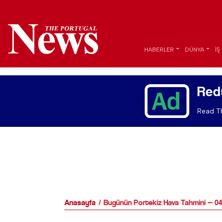
HABERLER
DÜNYA
İŞ
Red
Read Th
Anasayfa
Bugünün Portekiz Hava Tahmini — 0