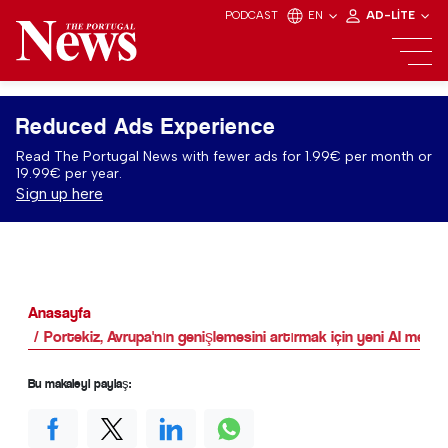
PODCAST
EN
AD-LITE
Reduced Ads Experience
Read The Portugal News with fewer ads for 1.99€ per month or
19.99€ per year.
Sign up here
Anasayfa
Portekiz, Avrupa'nın genişlemesini artırmak için yeni AI merkez
Bu makaleyi paylaş: