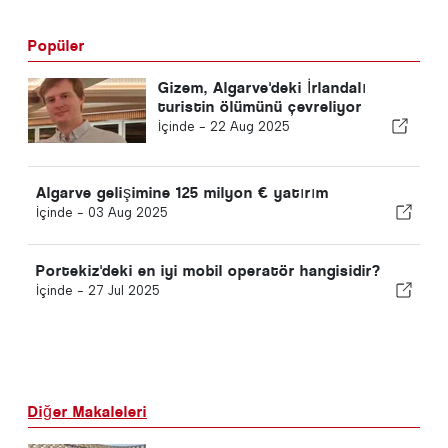
Popüler
Gizem, Algarve'deki İrlandalı
turistin ölümünü çevreliyor
İçinde -
22 Aug 2025
Algarve gelişimine 125 milyon € yatırım
İçinde -
03 Aug 2025
Portekiz'deki en iyi mobil operatör hangisidir?
İçinde -
27 Jul 2025
Diğer Makaleleri