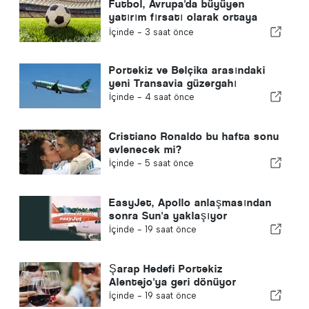
Futbol, Avrupa'da büyüyen
yatırım fırsatı olarak ortaya
çıkıyor
İçinde -
3 saat önce
Portekiz ve Belçika arasındaki
yeni Transavia güzergahı
İçinde -
4 saat önce
Cristiano Ronaldo bu hafta sonu
evlenecek mi?
İçinde -
5 saat önce
EasyJet, Apollo anlaşmasından
sonra Sun'a yaklaşıyor
İçinde -
19 saat önce
Şarap Hedefi Portekiz
Alentejo'ya geri dönüyor
İçinde -
19 saat önce