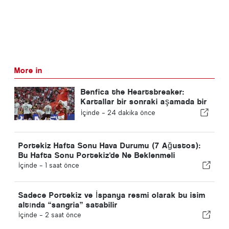
More in
Benfica the Heartsbreaker:
Kartallar bir sonraki aşamada bir
ayağıyla Edinburgh'a gidiyor
İçinde -
24 dakika önce
Portekiz Hafta Sonu Hava Durumu (7 Ağustos):
Bu Hafta Sonu Portekiz'de Ne Beklenmeli
İçinde -
1 saat önce
Sadece Portekiz ve İspanya resmi olarak bu isim
altında “sangria” satabilir
İçinde -
2 saat önce