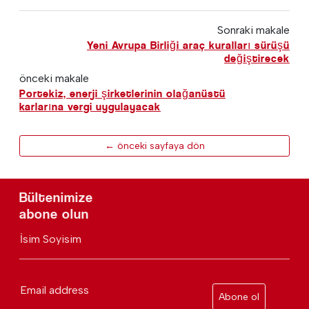
Sonraki makale
Yeni Avrupa Birliği araç kuralları sürüşü
değiştirecek
önceki makale
Portekiz, enerji şirketlerinin olağanüstü
karlarına vergi uygulayacak
← önceki sayfaya dön
Bültenimize
abone olun
İsim Soyisim
Email address
Abone ol