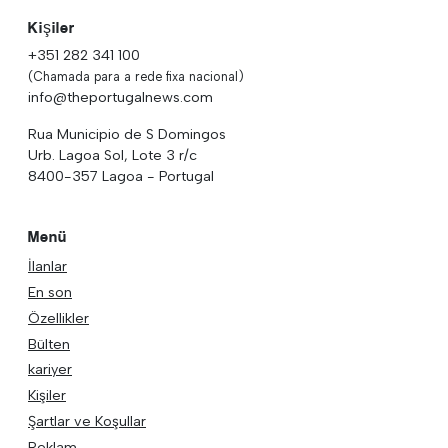
Kişiler
+351 282 341 100
(Chamada para a rede fixa nacional)
info@theportugalnews.com
Rua Municipio de S Domingos
Urb. Lagoa Sol, Lote 3 r/c
8400-357 Lagoa - Portugal
Menü
İlanlar
En son
Özellikler
Bülten
kariyer
Kişiler
Şartlar ve Koşullar
Reklam