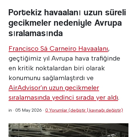
Portekiz havaalanı uzun süreli
gecikmeler nedeniyle Avrupa
sıralamasında
Francisco Sá Carneiro Havaalanı
,
geçtiğimiz yıl Avrupa hava trafiğinde
en kritik noktalardan biri olarak
konumunu sağlamlaştırdı ve
AirAdvisor'ın uzun gecikmeler
sıralamasında yedinci sırada yer aldı
.
in ·
05 May 2026
·
0 Yorumlar (değiştir | kaynağı değiştir)