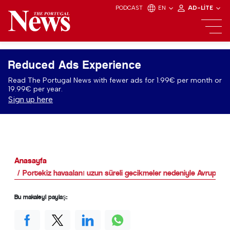
PODCAST
EN
AD-LITE
Reduced Ads Experience
Read The Portugal News with fewer ads for 1.99€ per month or
19.99€ per year.
Sign up here
Anasayfa
Portekiz havaalanı uzun süreli gecikmeler nedeniyle Avrupa s
Bu makaleyi paylaş: