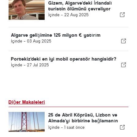
Gizem, Algarve'deki İrlandalı
turistin ölümünü çevreliyor
İçinde -
22 Aug 2025
Algarve gelişimine 125 milyon € yatırım
İçinde -
03 Aug 2025
Portekiz'deki en iyi mobil operatör hangisidir?
İçinde -
27 Jul 2025
Diğer Makaleleri
25 de Abril Köprüsü, Lizbon ve
Almada'yı birbirine bağlamanın
60. yılını kutluyor
İçinde -
1 saat önce