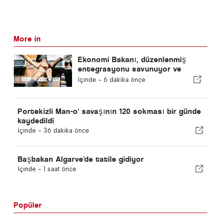
More in
Ekonomi Bakanı, düzenlenmiş
entegrasyonu savunuyor ve
göçmenler için hızlı bir kanal
İçinde -
6 dakika önce
sağlıyor
Portekizli Man-o' savaşının 120 sokması bir günde
kaydedildi
İçinde -
36 dakika önce
Başbakan Algarve'de tatile gidiyor
İçinde -
1 saat önce
Popüler