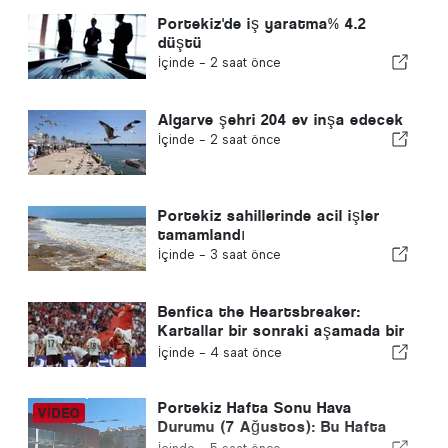
Portekiz'de iş yaratma% 4.2
düştü
İçinde -
2 saat önce
Algarve şehri 204 ev inşa edecek
İçinde -
2 saat önce
Portekiz sahillerinde acil işler
tamamlandı
İçinde -
3 saat önce
Benfica the Heartsbreaker:
Kartallar bir sonraki aşamada bir
ayağıyla Edinburgh'a gidiyor
İçinde -
4 saat önce
Portekiz Hafta Sonu Hava
Durumu (7 Ağustos): Bu Hafta
Sonu Portekiz'de Ne Beklenmeli