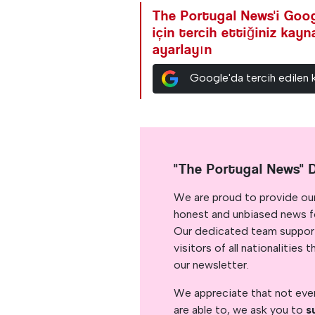
The Portugal News'i Goog
için tercih ettiğiniz kay
ayarlayın
Google'da tercih edilen 
"The Portugal News" 
We are proud to provide ou
honest and unbiased news for
Our dedicated team support
visitors of all nationalitie
our newsletter.
We appreciate that not ever
are able to, we ask you to
s