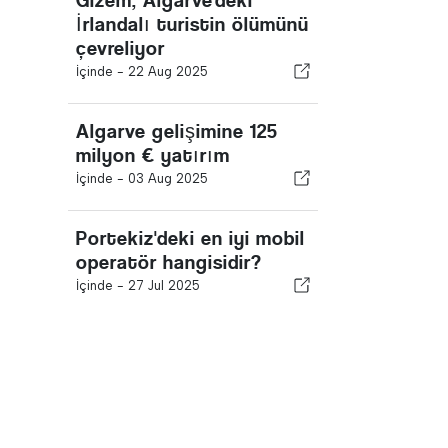
Gizem, Algarve'deki
İrlandalı turistin ölümünü
çevreliyor
İçinde -
22 Aug 2025
Algarve gelişimine 125
milyon € yatırım
İçinde -
03 Aug 2025
Portekiz'deki en iyi mobil
operatör hangisidir?
İçinde -
27 Jul 2025