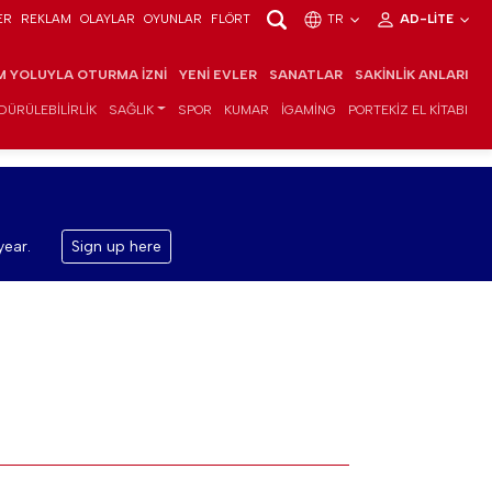
ER
REKLAM
OLAYLAR
OYUNLAR
FLÖRT
TR
AD-LITE
IM YOLUYLA OTURMA İZNI
YENI EVLER
SANATLAR
SAKINLIK ANLARI
DÜRÜLEBILIRLIK
SAĞLIK
SPOR
KUMAR
IGAMING
PORTEKIZ EL KITABI
year.
Sign up here