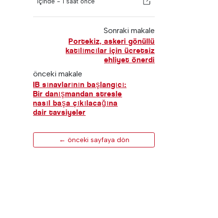
İçinde -
1 saat önce
Sonraki makale
Portekiz, askeri gönüllü
katılımcılar için ücretsiz
ehliyet önerdi
önceki makale
IB sınavlarının başlangıcı:
Bir danışmandan stresle
nasıl başa çıkılacağına
dair tavsiyeler
← önceki sayfaya dön