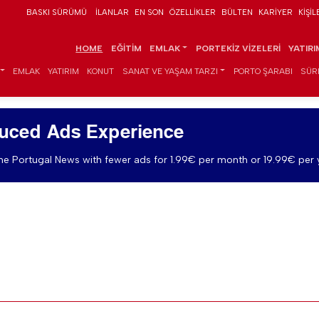
BASKI SÜRÜMÜ
İLANLAR
EN SON
ÖZELLIKLER
BÜLTEN
KARIYER
KIŞIL
HOME
EĞITIM
EMLAK
PORTEKIZ VIZELERI
YATIR
EMLAK
YATIRIM
KONUT
SANAT VE YAŞAM TARZI
PORTO ŞARABI
SÜR
uced Ads Experience
e Portugal News with fewer ads for 1.99€ per month or 19.99€ per 