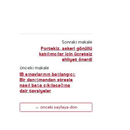
Sonraki makale
Portekiz, askeri gönüllü
katılımcılar için ücretsiz
ehliyet önerdi
önceki makale
IB sınavlarının başlangıcı:
Bir danışmandan stresle
nasıl başa çıkılacağına
dair tavsiyeler
← önceki sayfaya dön