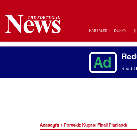
HABERLER
DÜNYA
İŞ
Red
Read Th
Anasayfa
Portekiz Kupası Finali Planlandı