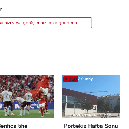
un
rınızı veya görüşlerinizi bize gönderin.
Benfica the
Portekiz Hafta Sonu