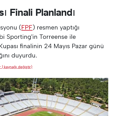
ı Finali Planlandı
asyonu (
FPF
) resmen yaptığı
i Sporting'in Torreense ile
 Kupası finalinin 24 Mayıs Pazar günü
ağını duyurdu.
 | kaynağı değiştir)