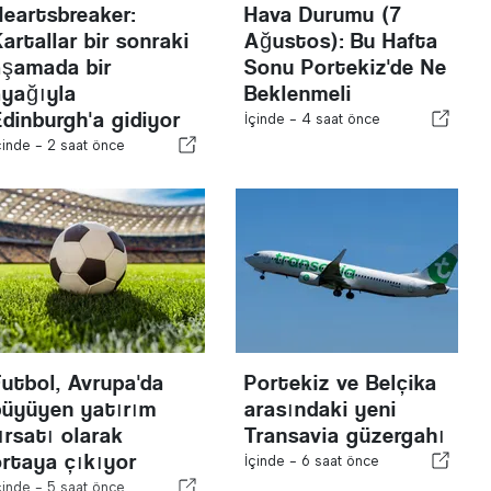
Heartsbreaker:
Hava Durumu (7
artallar bir sonraki
Ağustos): Bu Hafta
aşamada bir
Sonu Portekiz'de Ne
ayağıyla
Beklenmeli
Edinburgh'a gidiyor
İçinde -
4 saat önce
çinde -
2 saat önce
Futbol, Avrupa'da
Portekiz ve Belçika
büyüyen yatırım
arasındaki yeni
ırsatı olarak
Transavia güzergahı
ortaya çıkıyor
İçinde -
6 saat önce
çinde -
5 saat önce