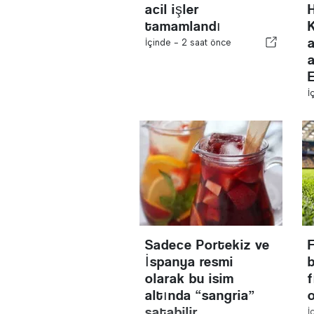
acil işler
tamamlandı
K
İçinde -
2 saat önce
İ
Sadece Portekiz ve
İspanya resmi
olarak bu isim
f
altında “sangria”
satabilir
İ