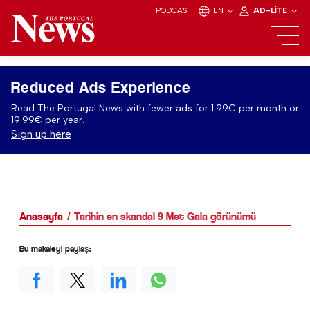
PODCAST
EN
AD-LITE
Reduced Ads Experience
Read The Portugal News with fewer ads for 1.99€ per month or
19.99€ per year.
Sign up here
Anasayfa
Tarihin en skandal 9 Met Gala görünümü
Bu makaleyi paylaş: