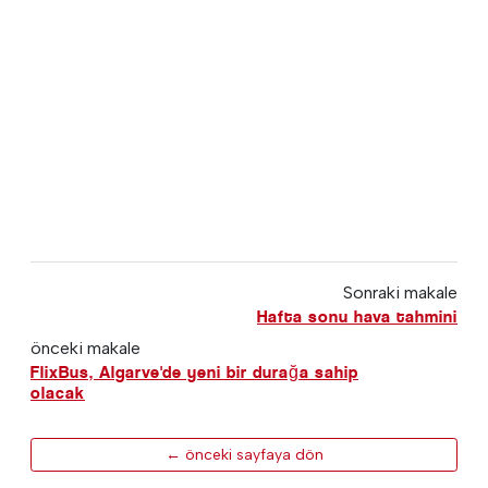
Sonraki makale
Hafta sonu hava tahmini
önceki makale
FlixBus, Algarve'de yeni bir durağa sahip
olacak
← önceki sayfaya dön