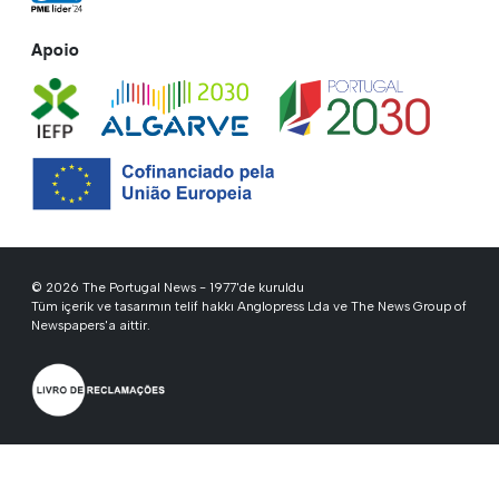
Apoio
© 2026 The Portugal News - 1977'de kuruldu
Tüm içerik ve tasarımın telif hakkı Anglopress Lda ve The News Group of
Newspapers'a aittir.