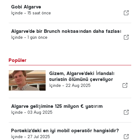
Gobi Algarve
İçinde -
15 saat önce
Algarve'de bir Brunch noktasından daha fazlası
İçinde -
1 gün önce
Popüler
Gizem, Algarve'deki İrlandalı
turistin ölümünü çevreliyor
İçinde -
22 Aug 2025
Algarve gelişimine 125 milyon € yatırım
İçinde -
03 Aug 2025
Portekiz'deki en iyi mobil operatör hangisidir?
İçinde -
27 Jul 2025