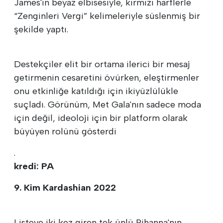
James'in beyaz elbisesiyle, kırmızı harflerle
“Zenginleri Vergi” kelimeleriyle süslenmiş bir
şekilde yaptı.
Destekçiler elit bir ortama ilerici bir mesaj
getirmenin cesaretini övürken, eleştirmenler
onu etkinliğe katıldığı için ikiyüzlülükle
suçladı. Görünüm, Met Gala'nın sadece moda
için değil, ideoloji için bir platform olarak
büyüyen rolünü gösterdi
.
kredi: PA
9. Kim Kardashian 2022
Listeye iki kez giren tek ünlü Rihanna'nın