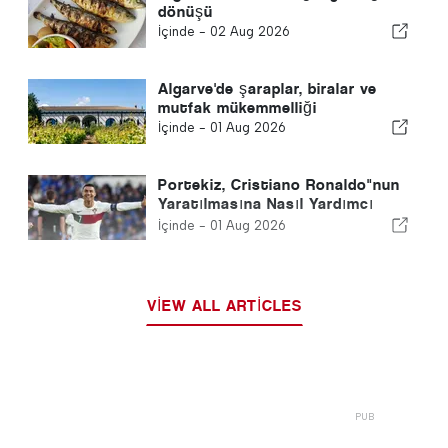
dönüşü
İçinde -
02 Aug 2026
Algarve'de şaraplar, biralar ve
mutfak mükemmelliği
İçinde -
01 Aug 2026
Portekiz, Cristiano Ronaldo"nun
Yaratılmasına Nasıl Yardımcı
Oldu?: Bir Futbol Efsanesinin
İçinde -
01 Aug 2026
Oluşumu
VIEW ALL ARTICLES