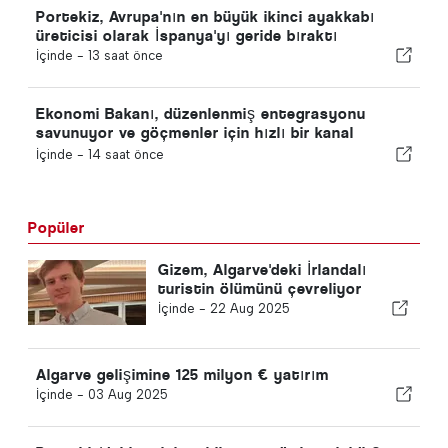
Portekiz, Avrupa'nın en büyük ikinci ayakkabı
üreticisi olarak İspanya'yı geride bıraktı
İçinde -
13 saat önce
Ekonomi Bakanı, düzenlenmiş entegrasyonu
savunuyor ve göçmenler için hızlı bir kanal
sağlıyor
İçinde -
14 saat önce
Popüler
Gizem, Algarve'deki İrlandalı
turistin ölümünü çevreliyor
İçinde -
22 Aug 2025
Algarve gelişimine 125 milyon € yatırım
İçinde -
03 Aug 2025