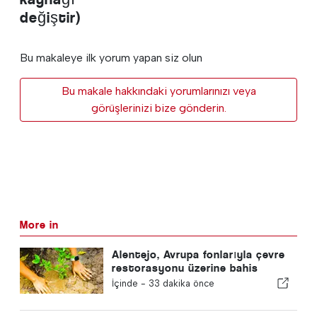
değiştir)
Bu makaleye ilk yorum yapan siz olun
Bu makale hakkındaki yorumlarınızı veya
görüşlerinizi bize gönderin.
More in
Alentejo, Avrupa fonlarıyla çevre
restorasyonu üzerine bahis
yapıyor
İçinde -
33 dakika önce