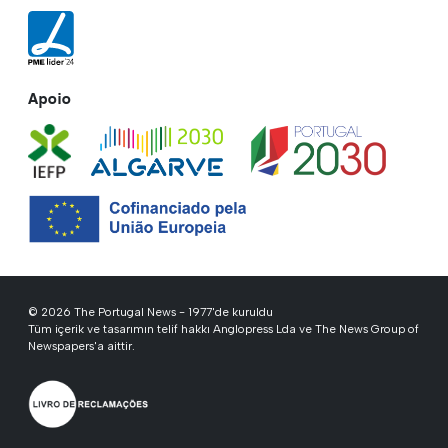
Apoio
© 2026 The Portugal News - 1977'de kuruldu
Tüm içerik ve tasarımın telif hakkı Anglopress Lda ve The News Group of
Newspapers'a aittir.