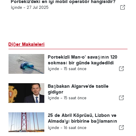
Portekiz'deki en iyi mobil operatör hangisidir?
İçinde -
27 Jul 2025
Diğer Makaleleri
Portekizli Man-o' savaşının 120
sokması bir günde kaydedildi
İçinde -
15 saat önce
Başbakan Algarve'de tatile
gidiyor
İçinde -
15 saat önce
25 de Abril Köprüsü, Lizbon ve
Almada'yı birbirine bağlamanın
60. yılını kutluyor
İçinde -
16 saat önce