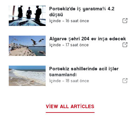
Portekiz'de iş yaratma% 4.2
düştü
İçinde -
16 saat önce
Algarve şehri 204 ev inşa edecek
İçinde -
17 saat önce
Portekiz sahillerinde acil işler
tamamlandı
İçinde -
18 saat önce
VIEW ALL ARTICLES