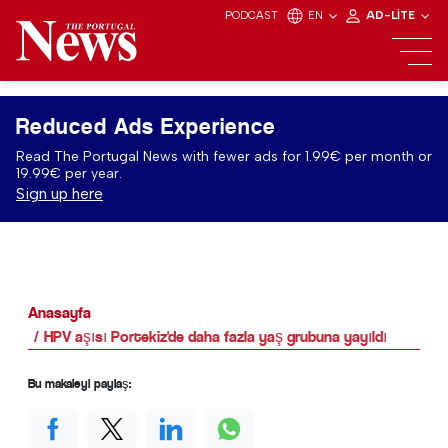
PODCAST
EN
AD-LITE
Reduced Ads Experience
Read The Portugal News with fewer ads for 1.99€ per month or
19.99€ per year.
Sign up here
Anasayfa
HPV aşısı Portekiz'de daha fazla yaş grubuna yayıldı
Bu makaleyi paylaş: