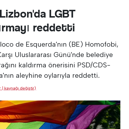
 Lizbon'da LGBT
ırmayı reddetti
Bloco de Esquerda'nın (BE) Homofobi,
Karşı Uluslararası Günü'nde belediye
ağını kaldırma önerisini PSD/CDS-
a'nın aleyhine oylarıyla reddetti.
 | kaynağı değiştir)