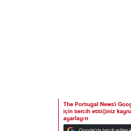
The Portugal News'i Goog
için tercih ettiğiniz kay
ayarlayın
Google'da tercih edilen 