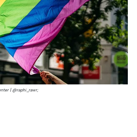
enter | @raphi_rawr;