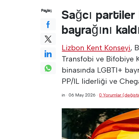
Sağcı partiler
Paylaş
bayrağını kald
Lizbon Kent Konseyi
, 
Transfobi ve Bifobiye 
binasında LGBTI+ bayr
PP/IL liderliği ve Cheg
in ·
06 May 2026
·
0 Yorumlar (değiştir