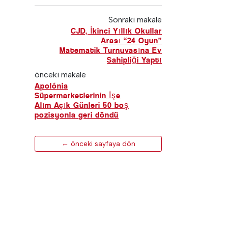
Sonraki makale
CJD, İkinci Yıllık Okullar
Arası “24 Oyun”
Matematik Turnuvasına Ev
Sahipliği Yaptı
önceki makale
Apolónia
Süpermarketlerinin İşe
Alım Açık Günleri 50 boş
pozisyonla geri döndü
← önceki sayfaya dön