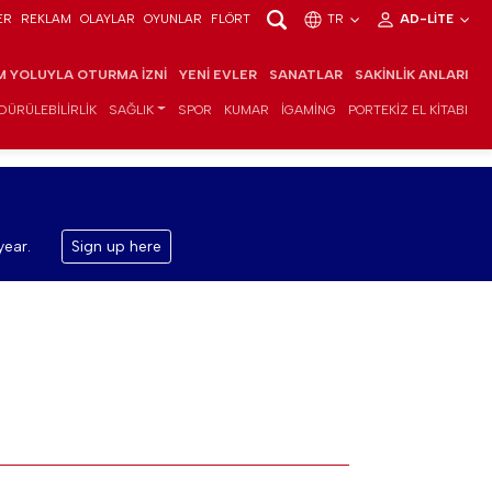
ER
REKLAM
OLAYLAR
OYUNLAR
FLÖRT
TR
AD-LITE
IM YOLUYLA OTURMA İZNI
YENI EVLER
SANATLAR
SAKINLIK ANLARI
DÜRÜLEBILIRLIK
SAĞLIK
SPOR
KUMAR
IGAMING
PORTEKIZ EL KITABI
year.
Sign up here