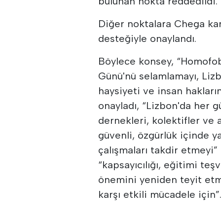
bulunan nokta reddedildi.
Diğer noktalara Chega karş
desteğiyle onaylandı.
Böylece konsey, “Homofobi
Günü'nü selamlamayı, Lizbo
haysiyeti ve insan hakları
onayladı, “Lizbon'da her 
dernekleri, kolektifler ve 
güvenli, özgürlük içinde ya
çalışmaları takdir etmeyi”
“kapsayıcılığı, eğitimi te
önemini yeniden teyit etme
karşı etkili mücadele için”