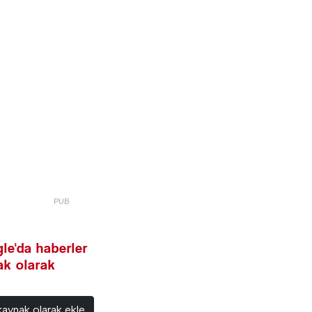
le'da haberler
nak olarak
kaynak olarak ekle