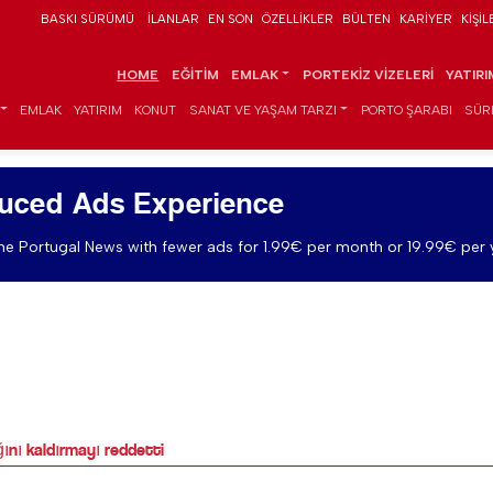
BASKI SÜRÜMÜ
İLANLAR
EN SON
ÖZELLIKLER
BÜLTEN
KARIYER
KIŞIL
HOME
EĞITIM
EMLAK
PORTEKIZ VIZELERI
YATIR
EMLAK
YATIRIM
KONUT
SANAT VE YAŞAM TARZI
PORTO ŞARABI
SÜR
uced Ads Experience
e Portugal News with fewer ads for 1.99€ per month or 19.99€ per 
ını kaldırmayı reddetti