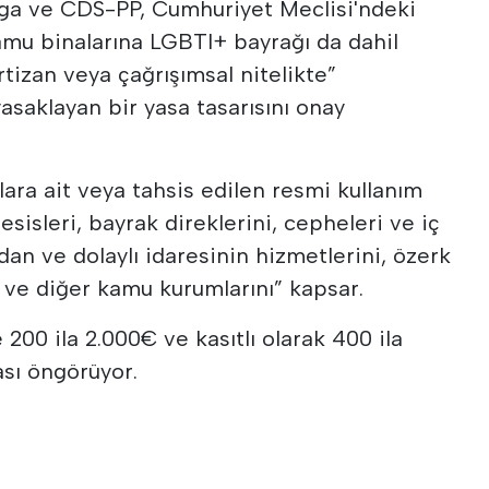
ega ve CDS-PP, Cumhuriyet Meclisi'ndeki
amu binalarına LGBTI+ bayrağı da dahil
rtizan veya çağrışımsal nitelikte”
yasaklayan bir yasa tasarısını onay
ara ait veya tahsis edilen resmi kullanım
 tesisleri, bayrak direklerini, cepheleri ve iç
an ve dolaylı idaresinin hizmetlerini, özerk
 ve diğer kamu kurumlarını” kapsar.
 200 ila 2.000€ ve kasıtlı olarak 400 ila
sı öngörüyor.