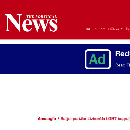
HABERLER
DÜNYA
İŞ
Red
Read Th
Anasayfa
Sağcı partiler Lizbon'da LGBT bayrağ