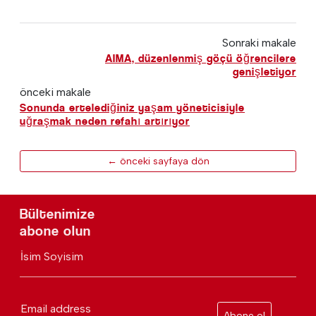
Sonraki makale
AIMA, düzenlenmiş göçü öğrencilere
genişletiyor
önceki makale
Sonunda ertelediğiniz yaşam yöneticisiyle
uğraşmak neden refahı artırıyor
← önceki sayfaya dön
Bültenimize
abone olun
İsim Soyisim
Email address
Abone ol