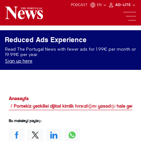
PODCAST
EN
AD-LITE
Reduced Ads Experience
Read The Portugal News with fewer ads for 1.99€ per month or
19.99€ per year.
Sign up here
Anasayfa
Portekiz yetkilisi dijital kimlik hırsızlığını yasadışı hale geti
Bu makaleyi paylaş: