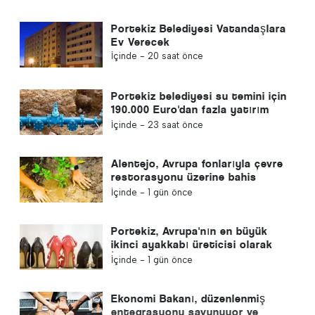
Portekiz Belediyesi Vatandaşlara
Ev Verecek
İçinde -
20 saat önce
Portekiz belediyesi su temini için
190.000 Euro'dan fazla yatırım
yapıyor
İçinde -
23 saat önce
Alentejo, Avrupa fonlarıyla çevre
restorasyonu üzerine bahis
yapıyor
İçinde -
1 gün önce
Portekiz, Avrupa'nın en büyük
ikinci ayakkabı üreticisi olarak
İspanya'yı geride bıraktı
İçinde -
1 gün önce
Ekonomi Bakanı, düzenlenmiş
entegrasyonu savunuyor ve