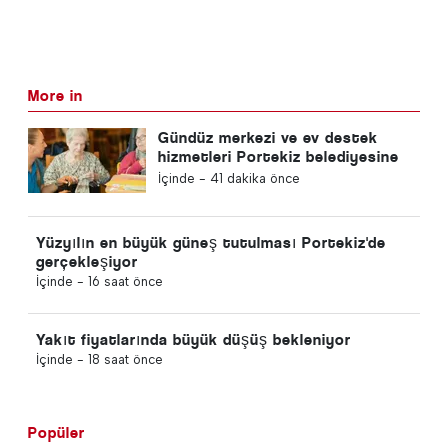
More in
Gündüz merkezi ve ev destek
hizmetleri Portekiz belediyesine
geri dönecek
İçinde -
41 dakika önce
Yüzyılın en büyük güneş tutulması Portekiz'de
gerçekleşiyor
İçinde -
16 saat önce
Yakıt fiyatlarında büyük düşüş bekleniyor
İçinde -
18 saat önce
Popüler