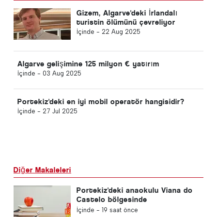
Gizem, Algarve'deki İrlandalı
turistin ölümünü çevreliyor
İçinde -
22 Aug 2025
Algarve gelişimine 125 milyon € yatırım
İçinde -
03 Aug 2025
Portekiz'deki en iyi mobil operatör hangisidir?
İçinde -
27 Jul 2025
Diğer Makaleleri
Portekiz'deki anaokulu Viana do
Castelo bölgesinde
kapanmayacak
İçinde -
19 saat önce