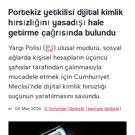
Portekiz yetkilisi dijital kimlik
hırsızlığını yasadışı hale
getirme çağrısında bulundu
Yargı Polisi (
PJ
) ulusal müdürü, sosyal
ağlarda kişisel hesapların üçüncü
şahıslar tarafından çalınmasıyla
mücadele etmek için Cumhuriyet
Meclisi'nde dijital kimlik hırsızlığı
suçunun yaratılmasını savundu.
in ·
06 May 2026
·
0 Yorumlar (değiştir | kaynağı değiştir)