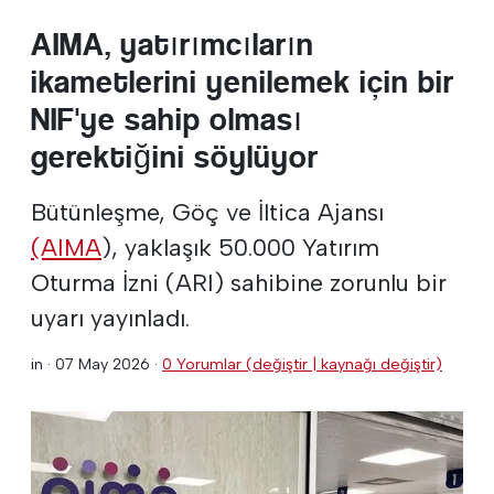
AIMA, yatırımcıların
ikametlerini yenilemek için bir
NIF'ye sahip olması
gerektiğini söylüyor
Bütünleşme, Göç ve İltica Ajansı
(AIMA
), yaklaşık 50.000 Yatırım
Oturma İzni (ARI) sahibine zorunlu bir
uyarı yayınladı.
in ·
07 May 2026
·
0 Yorumlar (değiştir | kaynağı değiştir)