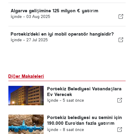
Algarve gelişimine 125 milyon € yatırım
İçinde -
03 Aug 2025
Portekiz'deki en iyi mobil operatör hangisidir?
İçinde -
27 Jul 2025
Diğer Makaleleri
Portekiz Belediyesi Vatandaşlara
Ev Verecek
İçinde -
5 saat önce
Portekiz belediyesi su temini için
190.000 Euro'dan fazla yatırım
yapıyor
İçinde -
8 saat önce