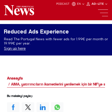
PODCAST
EN
AD-LITE
Reduced Ads Experience
Read The Portugal News with fewer ads for 1.99€ per month or
19.99€ per year.
Sign up here
Anasayfa
AIMA, yatırımcıların ikametlerini yenilemek için bir NIF'ye sah
Bu makaleyi paylaş: