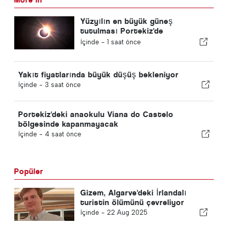
Yüzyılın en büyük güneş
tutulması Portekiz'de
gerçekleşiyor
İçinde -
1 saat önce
Yakıt fiyatlarında büyük düşüş bekleniyor
İçinde -
3 saat önce
Portekiz'deki anaokulu Viana do Castelo
bölgesinde kapanmayacak
İçinde -
4 saat önce
Popüler
Gizem, Algarve'deki İrlandalı
turistin ölümünü çevreliyor
İçinde -
22 Aug 2025