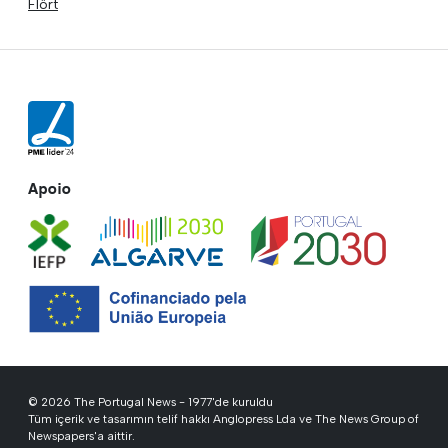
Flört
Apoio
© 2026 The Portugal News - 1977'de kuruldu
Tüm içerik ve tasarımın telif hakkı Anglopress Lda ve The News Group of
Newspapers'a aittir.