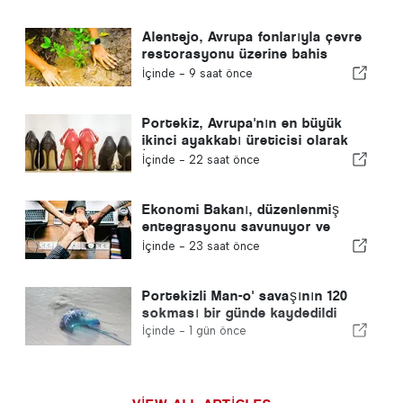
Alentejo, Avrupa fonlarıyla çevre
restorasyonu üzerine bahis
yapıyor
İçinde -
9 saat önce
Portekiz, Avrupa'nın en büyük
ikinci ayakkabı üreticisi olarak
İspanya'yı geride bıraktı
İçinde -
22 saat önce
Ekonomi Bakanı, düzenlenmiş
entegrasyonu savunuyor ve
göçmenler için hızlı bir kanal
İçinde -
23 saat önce
sağlıyor
Portekizli Man-o' savaşının 120
sokması bir günde kaydedildi
İçinde -
1 gün önce