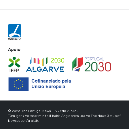
Apoio
© 2026 The Portugal News - 1977'de kuruldu
Tüm içerik ve tasarımın telif hakkı Anglopress Lda ve The News Group of
Newspapers'a aittir.