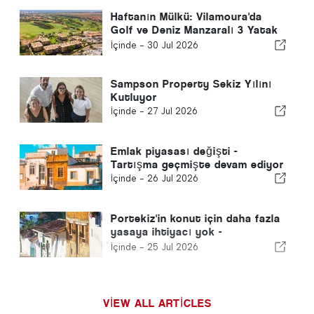
Haftanın Mülkü: Vilamoura'da
Golf ve Deniz Manzaralı 3 Yatak
Odalı Penthouse
İçinde -
30 Jul 2026
Sampson Property Sekiz Yılını
Kutluyor
İçinde -
27 Jul 2026
Emlak piyasası değişti -
Tartışma geçmişte devam ediyor
İçinde -
26 Jul 2026
Portekiz'in konut için daha fazla
yasaya ihtiyacı yok -
Gerçekleşmesi gerekiyor!
İçinde -
25 Jul 2026
VIEW ALL ARTICLES