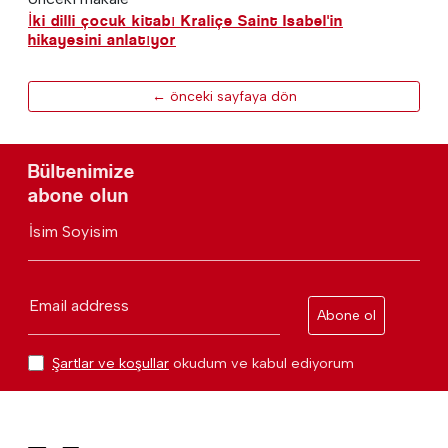
İki dilli çocuk kitabı Kraliçe Saint Isabel'in
hikayesini anlatıyor
← önceki sayfaya dön
Bültenimize
abone olun
İsim Soyisim
Email address
Abone ol
Şartlar ve koşullar
okudum ve kabul ediyorum