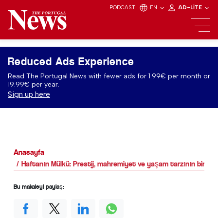
PODCAST
EN
AD-LITE
Reduced Ads Experience
Read The Portugal News with fewer ads for 1.99€ per month or
19.99€ per year.
Sign up here
Anasayfa
Haftanın Mülkü: Prestij, mahremiyet ve yaşam tarzının bir araya
Bu makaleyi paylaş: