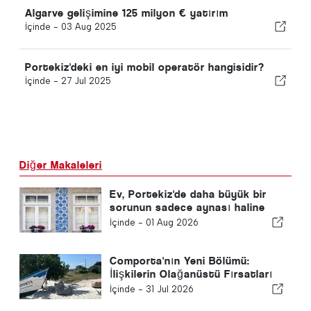
Algarve gelişimine 125 milyon € yatırım
İçinde -
03 Aug 2025
Portekiz'deki en iyi mobil operatör hangisidir?
İçinde -
27 Jul 2025
Diğer Makaleleri
Ev, Portekiz'de daha büyük bir
sorunun sadece aynası haline
geldi
İçinde -
01 Aug 2026
Comporta'nın Yeni Bölümü:
İlişkilerin Olağanüstü Fırsatları
Şekillendirdiği Yer
İçinde -
31 Jul 2026