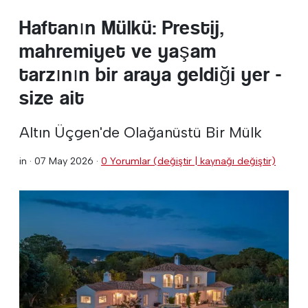
Haftanın Mülkü: Prestij,
mahremiyet ve yaşam
tarzının bir araya geldiği yer -
size ait
Altın Üçgen'de Olağanüstü Bir Mülk
in ·
07 May 2026
·
0 Yorumlar (değiştir | kaynağı değiştir)