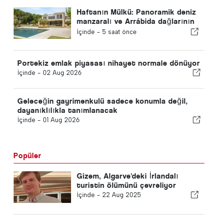
Haftanın Mülkü: Panoramik deniz
manzaralı ve Arrábida dağlarının
manzarasına sahip seçkin sahil
İçinde -
5 saat önce
villası
Portekiz emlak piyasası nihayet normale dönüyor
İçinde -
02 Aug 2026
Geleceğin gayrimenkulü sadece konumla değil,
dayanıklılıkla tanımlanacak
İçinde -
01 Aug 2026
Popüler
Gizem, Algarve'deki İrlandalı
turistin ölümünü çevreliyor
İçinde -
22 Aug 2025