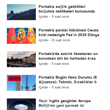
Portekiz sağlık yetkilileri
boğulma tehlikeleri konusunda
uyardı
İçinde -
9 saat önce
Portekiz partisi hükümeti Ceuta
krizi nedeniyle Fas'ın 2030 Dünya
Kupası ev sahipliğini yeniden
İçinde -
10 saat önce
gözden geçirmeye çağırdı
Portekiz'de satılık listelenen on
konuttan biri bir haftadan kısa
bir sürede satılıyor
İçinde -
11 saat önce
Portekiz Bugün Hava Durumu (6
Ağustos): Tahmin, Sıcaklıklar &
Ne Beklenmeli
İçinde -
11 saat önce
Yaşlı İngiliz gezginler Avrupa
Birliği'nin yeni parmak izi