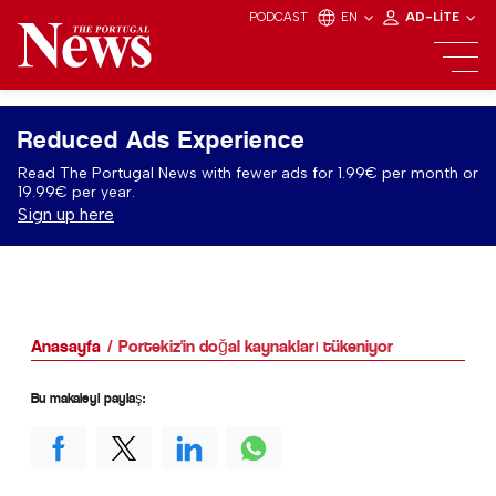
PODCAST
EN
AD-LITE
Reduced Ads Experience
Read The Portugal News with fewer ads for 1.99€ per month or
19.99€ per year.
Sign up here
Anasayfa
Portekiz'in doğal kaynakları tükeniyor
Bu makaleyi paylaş: