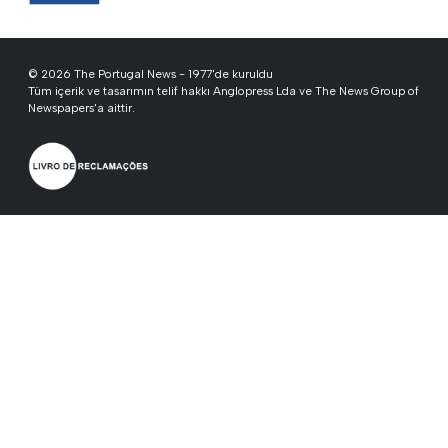
© 2026 The Portugal News - 1977'de kuruldu
Tüm içerik ve tasarımın telif hakkı Anglopress Lda ve The News Group of
Newspapers'a aittir.