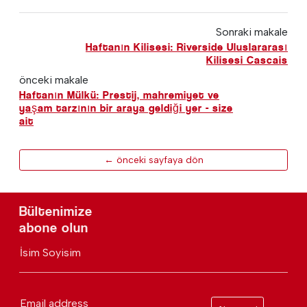
Sonraki makale
Haftanın Kilisesi: Riverside Uluslararası
Kilisesi Cascais
önceki makale
Haftanın Mülkü: Prestij, mahremiyet ve
yaşam tarzının bir araya geldiği yer - size
ait
← önceki sayfaya dön
Bültenimize
abone olun
İsim Soyisim
Email address