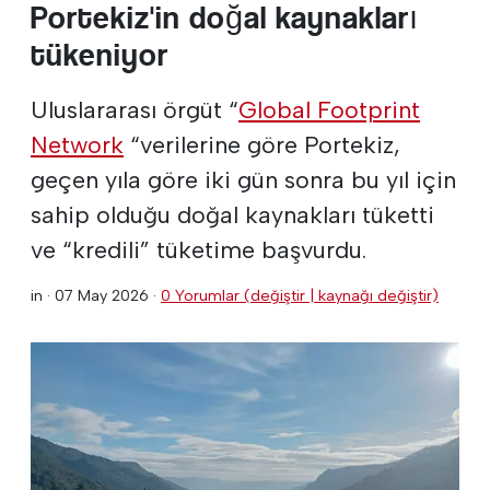
Portekiz'in doğal kaynakları
tükeniyor
Uluslararası örgüt “
Global Footprint
Network
“verilerine göre Portekiz,
geçen yıla göre iki gün sonra bu yıl için
sahip olduğu doğal kaynakları tüketti
ve “kredili” tüketime başvurdu.
in ·
07 May 2026
·
0 Yorumlar (değiştir | kaynağı değiştir)