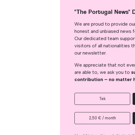
"The Portugal News" 
We are proud to provide ou
honest and unbiased news for
Our dedicated team support
visitors of all nationalitie
our newsletter.
We appreciate that not ever
are able to, we ask you to
s
contribution – no matter 
Tek
2,50 € / month