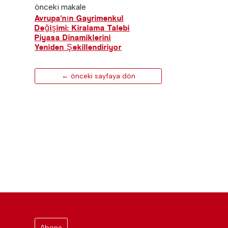
önceki makale
Avrupa'nın Gayrimenkul
Değişimi: Kiralama Talebi
Piyasa Dinamiklerini
Yeniden Şekillendiriyor
← önceki sayfaya dön
Abone