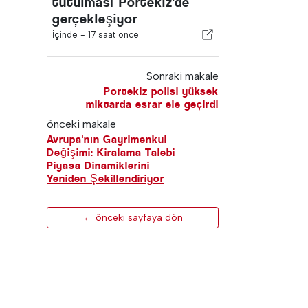
tutulması Portekiz'de
gerçekleşiyor
İçinde -
17 saat önce
Sonraki makale
Portekiz polisi yüksek
miktarda esrar ele geçirdi
önceki makale
Avrupa'nın Gayrimenkul
Değişimi: Kiralama Talebi
Piyasa Dinamiklerini
Yeniden Şekillendiriyor
← önceki sayfaya dön