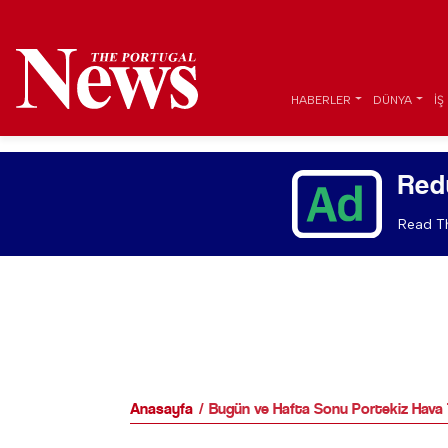
HABERLER
DÜNYA
İŞ
Red
Read Th
Anasayfa
Bugün ve Hafta Sonu Portekiz Hava 