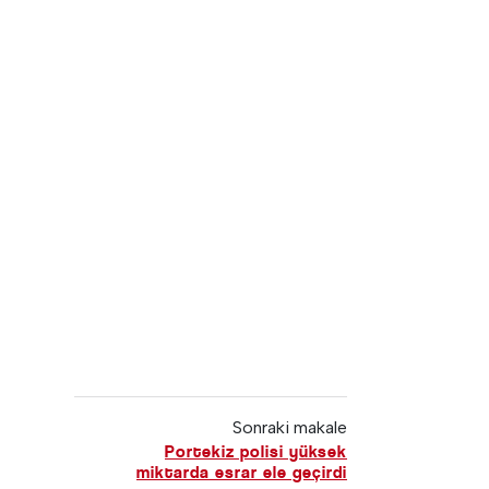
Sonraki makale
Portekiz polisi yüksek
miktarda esrar ele geçirdi