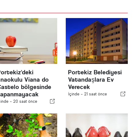
Portekiz'deki
Portekiz Belediyesi
anaokulu Viana do
Vatandaşlara Ev
Castelo bölgesinde
Verecek
kapanmayacak
İçinde -
21 saat önce
çinde -
20 saat önce