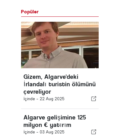
Popüler
Gizem, Algarve'deki
İrlandalı turistin ölümünü
çevreliyor
İçinde -
22 Aug 2025
Algarve gelişimine 125
milyon € yatırım
İçinde -
03 Aug 2025