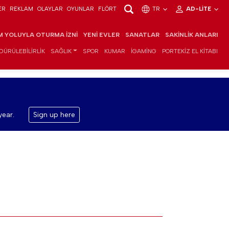
ER
REKLAM
OLAYLAR
OYUNLAR
FLÖRT
TR
AD-LITE
IM YOLUYLA OTURMA İZNI
YENI EVLER
SANATLAR
SAKINLIK ANLARI
DÜRÜLEBILIRLIK
SAĞLIK
SPOR
KUMAR
IGAMING
PORTEKIZ EL KITABI
year.
Sign up here