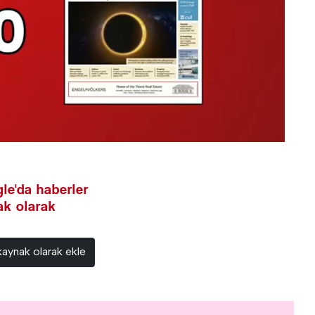
le'da haberler
nak olarak
kaynak olarak ekle