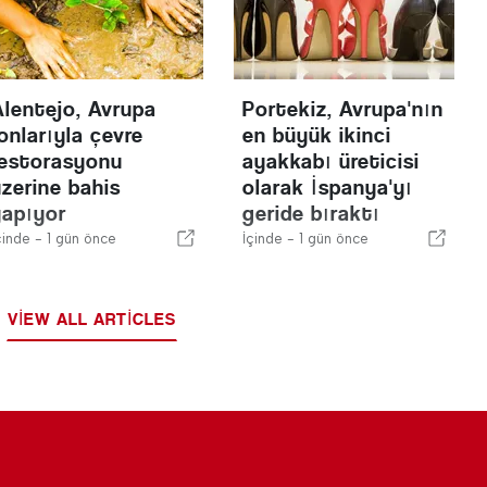
Alentejo, Avrupa
Portekiz, Avrupa'nın
onlarıyla çevre
en büyük ikinci
restorasyonu
ayakkabı üreticisi
üzerine bahis
olarak İspanya'yı
yapıyor
geride bıraktı
çinde -
1 gün önce
İçinde -
1 gün önce
VIEW ALL ARTICLES