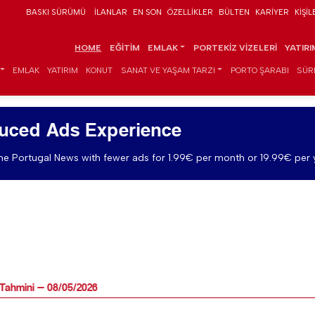
BASKI SÜRÜMÜ
İLANLAR
EN SON
ÖZELLIKLER
BÜLTEN
KARIYER
KIŞIL
HOME
EĞITIM
EMLAK
PORTEKIZ VIZELERI
YATIR
EMLAK
YATIRIM
KONUT
SANAT VE YAŞAM TARZI
PORTO ŞARABI
SÜR
uced Ads Experience
e Portugal News with fewer ads for 1.99€ per month or 19.99€ per 
Tahmini — 08/05/2026