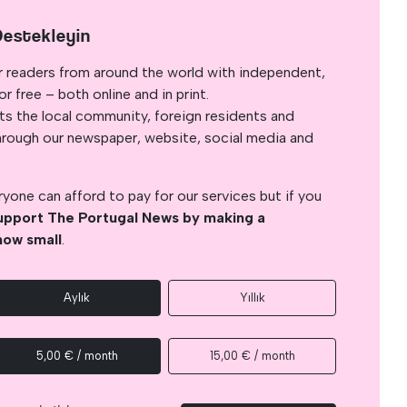
Destekleyin
r readers from around the world with independent,
 free – both online and in print.
s the local community, foreign residents and
s through our newspaper, website, social media and
yone can afford to pay for our services but if you
upport The Portugal News by making a
how small
.
Aylık
Yıllık
5,00 € / month
15,00 € / month