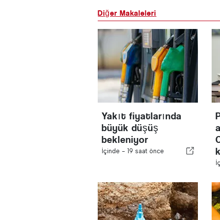
Diğer Makaleleri
Yakıt fiyatlarında
büyük düşüş
bekleniyor
İçinde -
19 saat önce
İ