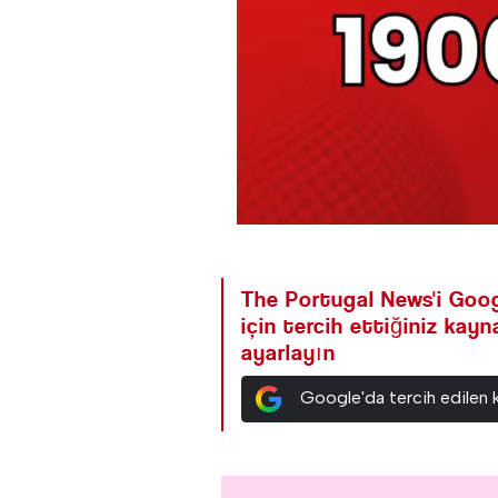
The Portugal News'i Goog
için tercih ettiğiniz kay
ayarlayın
Google'da tercih edilen 