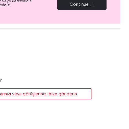
 veya katkılarınızı
Continue →
siniz.
un
rınızı veya görüşlerinizi bize gönderin.