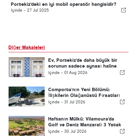
Portekiz'deki en iyi mobil operatör hangisidir?
İçinde -
27 Jul 2025
Diğer Makaleleri
Ev, Portekiz'de daha büyük bir
sorunun sadece aynası haline
geldi
İçinde -
01 Aug 2026
Comporta'nın Yeni Bölümü:
İlişkilerin Olağanüstü Fırsatları
Şekillendirdiği Yer
İçinde -
31 Jul 2026
Haftanın Mülkü: Vilamoura'da
Golf ve Deniz Manzaralı 3 Yatak
Odalı Penthouse
İçinde -
30 Jul 2026