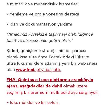
â mimarlık ve mühendislik hizmetleri
• Yenileme ve proje yönetimi desteği
• idari ve dokümantasyon yardımı
“Amacımız Portekiz'e taşınmayı olabildiğince
basit ve stressiz hale getirmektir.”
Şirket, genişleme stratejisinin bir parçası
olarak kısa süre önce Portekiz'deki lüks ve
ultra lüks mülklere adanmış yeni bir web sitesi
olan
www.fnai.
pt'yi başlattı.
FNAI Quintas e Luxo platformu aracılığıyla
ajans, aşağıdakiler de dahil
olmak üzere
seçilmiş bir premium mülk portföyü sergiliyor:
- lüks mülkler ve kır evleri