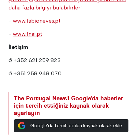
daha fazla bilgiyi bulabilirler:
-
www.fabioneves.pt
-
www.fnai.pt
İletişim
ð +352 621 259 823
ð +351 258 948 070
The Portugal News'i Google'da haberler
için tercih ettiğiniz kaynak olarak
ayarlayın
Google'da tercih edilen kaynak olarak ekle