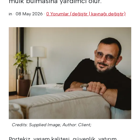
mülk bulmasına yardımcı olur.
in ·
08 May 2026
·
0 Yorumlar (değiştir | kaynağı değiştir)
Credits: Supplied Image;
Author: Client;
Portekiz, yaşam kalitesi, güvenlik, yatırım