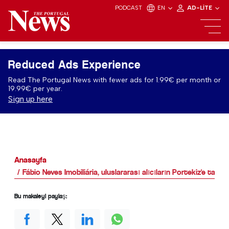
PODCAST
EN
AD-LITE
Reduced Ads Experience
Read The Portugal News with fewer ads for 1.99€ per month or
19.99€ per year.
Sign up here
Anasayfa
Fábio Neves Imobiliária, uluslararası alıcıların Portekiz'e ta
Bu makaleyi paylaş: