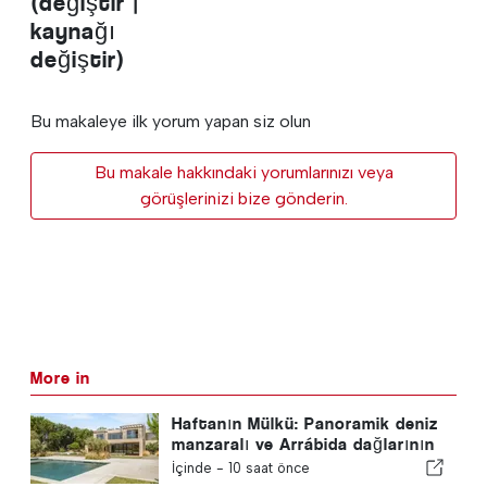
(değiştir |
kaynağı
değiştir)
Bu makaleye ilk yorum yapan siz olun
Bu makale hakkındaki yorumlarınızı veya
görüşlerinizi bize gönderin.
More in
Haftanın Mülkü: Panoramik deniz
manzaralı ve Arrábida dağlarının
manzarasına sahip seçkin sahil
İçinde -
10 saat önce
villası