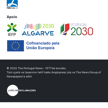
Apoio
© 2026 The Portugal News - 1977'de kuruldu
Tüm içerik ve tasarımın telif hakkı Anglopress Lda ve The News Group of
Newspapers'a aittir.