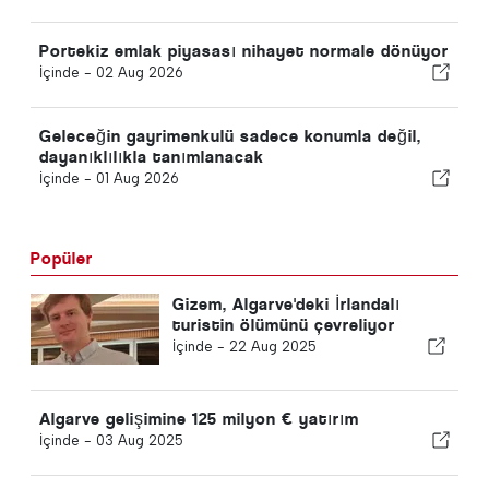
Portekiz emlak piyasası nihayet normale dönüyor
İçinde -
02 Aug 2026
Geleceğin gayrimenkulü sadece konumla değil,
dayanıklılıkla tanımlanacak
İçinde -
01 Aug 2026
Popüler
Gizem, Algarve'deki İrlandalı
turistin ölümünü çevreliyor
İçinde -
22 Aug 2025
Algarve gelişimine 125 milyon € yatırım
İçinde -
03 Aug 2025