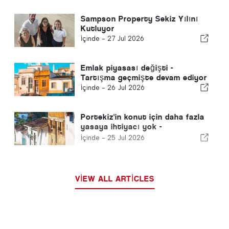
Sampson Property Sekiz Yılını
Kutluyor
İçinde -
27 Jul 2026
Emlak piyasası değişti -
Tartışma geçmişte devam ediyor
İçinde -
26 Jul 2026
Portekiz'in konut için daha fazla
yasaya ihtiyacı yok -
Gerçekleşmesi gerekiyor!
İçinde -
25 Jul 2026
VIEW ALL ARTICLES