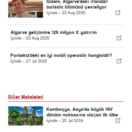
Gizem, Algarve'deki İrlandalı
turistin ölümünü çevreliyor
İçinde -
22 Aug 2025
Algarve gelişimine 125 milyon € yatırım
İçinde -
03 Aug 2025
Portekiz'deki en iyi mobil operatör hangisidir?
İçinde -
27 Jul 2025
Diğer Makaleleri
Kamboçya, Asya'da büyük HIV
dönüm noktasına ulaşan ilk ülke
İçinde -
25 Jul 2026