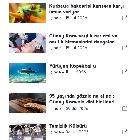
Kurbağa bakterisi kansere karşı
umut veriyor
İçinde -
18 Jul 2026
Güney Kore sağlık turizmi ve
sağlık hizmetlerini dengeler
İçinde -
18 Jul 2026
Yürüyen Köpekbalığı
İçinde -
11 Jul 2026
95 yaşında gözaltına alındı:
Güney Kore'nin dini bir lideri
kovuşturması uluslararası
İçinde -
09 Jul 2026
alarma neden oldu
Temizlik Kültürü
İçinde -
04 Jul 2026