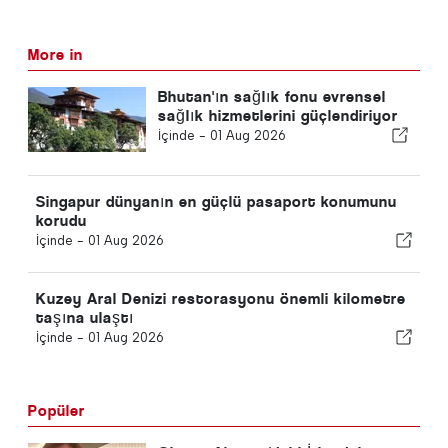
More in
Bhutan'ın sağlık fonu evrensel
sağlık hizmetlerini güçlendiriyor
İçinde -
01 Aug 2026
Singapur dünyanın en güçlü pasaport konumunu
korudu
İçinde -
01 Aug 2026
Kuzey Aral Denizi restorasyonu önemli kilometre
taşına ulaştı
İçinde -
01 Aug 2026
Popüler