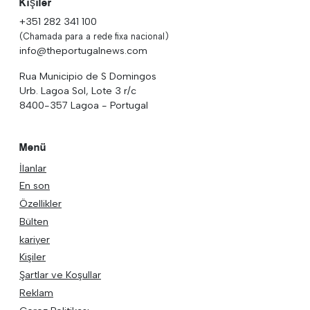
Kişiler
+351 282 341 100
(Chamada para a rede fixa nacional)
info@theportugalnews.com
Rua Municipio de S Domingos
Urb. Lagoa Sol, Lote 3 r/c
8400-357 Lagoa - Portugal
Menü
İlanlar
En son
Özellikler
Bülten
kariyer
Kişiler
Şartlar ve Koşullar
Reklam