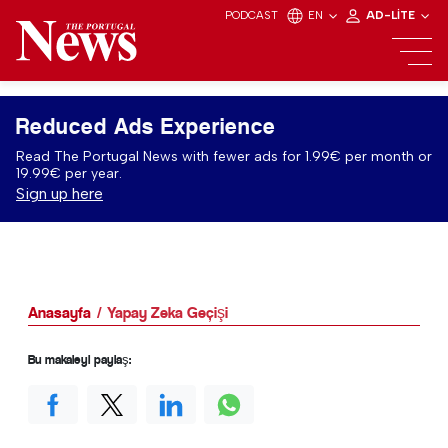
PODCAST
EN
AD-LITE
Reduced Ads Experience
Read The Portugal News with fewer ads for 1.99€ per month or
19.99€ per year.
Sign up here
Anasayfa
Yapay Zeka Geçişi
Bu makaleyi paylaş: