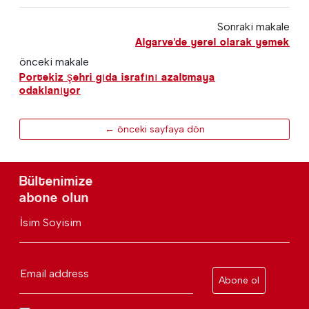
Sonraki makale
Algarve'de yerel olarak yemek
önceki makale
Portekiz şehri gıda israfını azaltmaya
odaklanıyor
← önceki sayfaya dön
Bültenimize
abone olun
İsim Soyisim
Email address
Abone ol