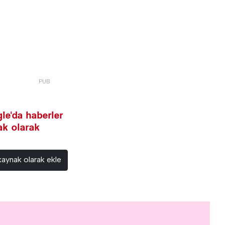
le'da haberler
nak olarak
kaynak olarak ekle