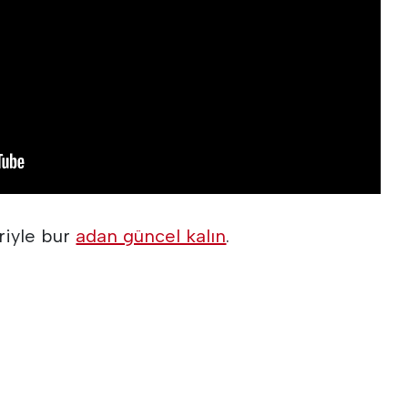
riyle bur
adan güncel kalın
.