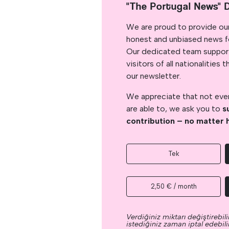
"The Portugal News" 
We are proud to provide ou
honest and unbiased news for
Our dedicated team support
visitors of all nationalitie
our newsletter.
We appreciate that not ever
are able to, we ask you to
s
contribution – no matter 
Tek
2,50 € / month
Verdiğiniz miktarı değiştirebilir
istediğiniz zaman iptal edebilir