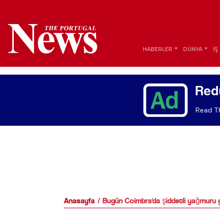
HABERLER
DÜNYA
İŞ
Red
Read Th
Anasayfa
Bugün Coimbra'da şiddetli yağmuru