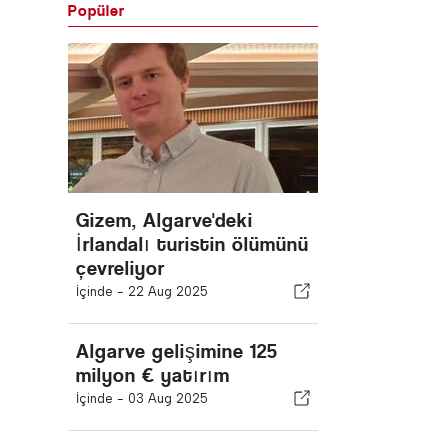
Popüler
Gizem, Algarve'deki
İrlandalı turistin ölümünü
çevreliyor
İçinde -
22 Aug 2025
Algarve gelişimine 125
milyon € yatırım
İçinde -
03 Aug 2025