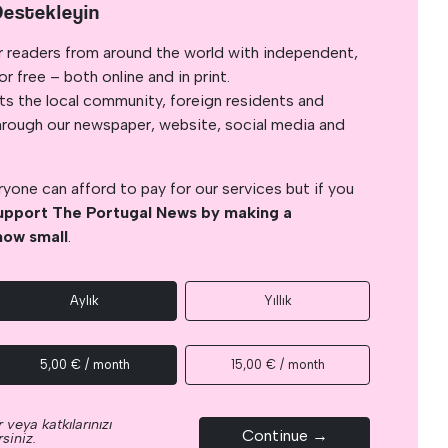
Destekleyin
r readers from around the world with independent,
 free – both online and in print.
s the local community, foreign residents and
s through our newspaper, website, social media and
yone can afford to pay for our services but if you
upport The Portugal News by making a
how small
.
Aylık
Yıllık
5,00 € / month
15,00 € / month
 veya katkılarınızı
Continue →
siniz.