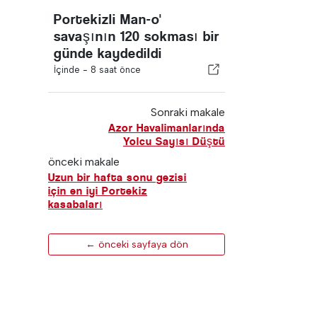
Portekizli Man-o'
savaşının 120 sokması bir
günde kaydedildi
İçinde -
8 saat önce
Sonraki makale
Azor Havalimanlarında
Yolcu Sayısı Düştü
önceki makale
Uzun bir hafta sonu gezisi
için en iyi Portekiz
kasabaları
← önceki sayfaya dön