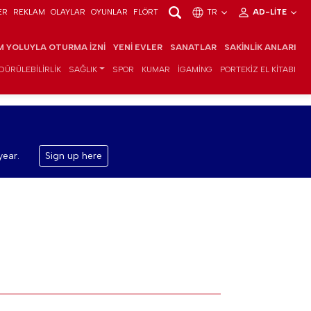
ER
REKLAM
OLAYLAR
OYUNLAR
FLÖRT
TR
AD-LITE
IM YOLUYLA OTURMA İZNI
YENI EVLER
SANATLAR
SAKINLIK ANLARI
DÜRÜLEBILIRLIK
SAĞLIK
SPOR
KUMAR
IGAMING
PORTEKIZ EL KITABI
year.
Sign up here