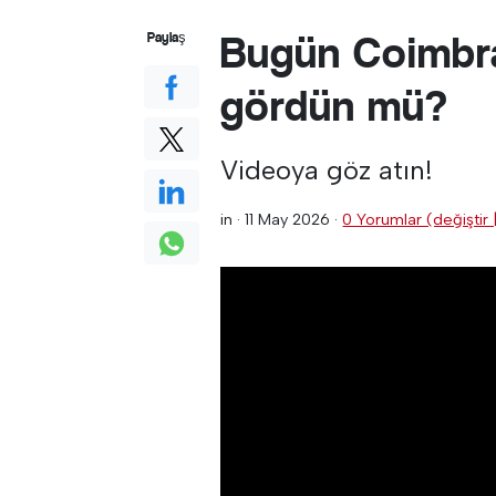
Bugün Coimbra
Paylaş
gördün mü?
Videoya göz atın!
in ·
11 May 2026
·
0 Yorumlar (değiştir 