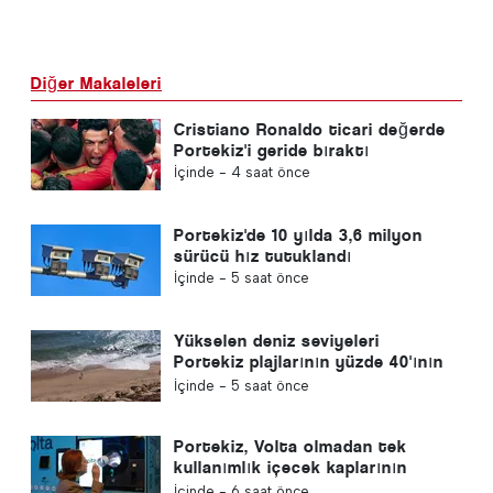
Diğer Makaleleri
Cristiano Ronaldo ticari değerde
Portekiz'i geride bıraktı
İçinde -
4 saat önce
Portekiz'de 10 yılda 3,6 milyon
sürücü hız tutuklandı
İçinde -
5 saat önce
Yükselen deniz seviyeleri
Portekiz plajlarının yüzde 40'ının
kaybolmasına neden olabilir
İçinde -
5 saat önce
Portekiz, Volta olmadan tek
kullanımlık içecek kaplarının
satışını yasakladı
İçinde -
6 saat önce