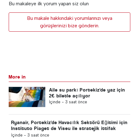
Bu makaleye ilk yorum yapan siz olun
Bu makale hakkındaki yorumlarınızı veya
görüşlerinizi bize gönderin.
More in
Aile su parkı Portekiz'de yaz için
2€ biletle açılıyor
İçinde -
3 saat önce
Ryanair, Portekiz'de Havacılık Sektörü Eğitimi için
Instituto Piaget de Viseu ile stratejik ittifak
kurdu
İçinde -
3 saat önce