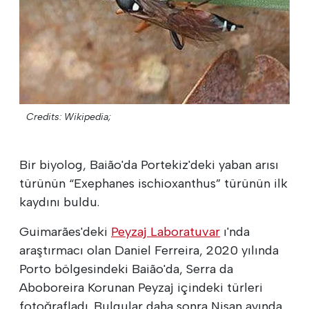
Credits: Wikipedia;
Bir biyolog, Baião'da Portekiz'deki yaban arısı
türünün “Exephanes ischioxanthus” türünün ilk
kaydını buldu.
Guimarães'deki
Peyzaj Laboratuvar
ı'nda
araştırmacı olan Daniel Ferreira, 2020 yılında
Porto bölgesindeki Baião'da, Serra da
Aboboreira Korunan Peyzaj içindeki türleri
fotoğrafladı. Bulgular daha sonra Nisan ayında