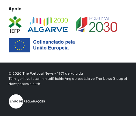
Apoio
© 2026 The Portugal News - 1977'de kuruldu
Tüm içerik ve tasarımın telif hakkı Anglopress Lda ve The News Group of
Newspapers'a aittir.