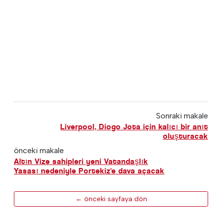
Sonraki makale
Liverpool, Diogo Jota için kalıcı bir anıt
oluşturacak
önceki makale
Altın Vize sahipleri yeni Vatandaşlık
Yasası nedeniyle Portekiz'e dava açacak
← önceki sayfaya dön