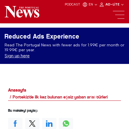
PODCAST
EN
AD-LITE
Reduced Ads Experience
Read The Portugal News with fewer ads for 1.99€ per month or
19.99€ per year.
Sign up here
Anasayfa
Portekiz'de ilk kez bulunan eşsiz yaban arısı türleri
Bu makaleyi paylaş: