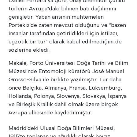
Daniel Ferreira"ya göre, onay önemlidir çünkü
türlerin Avrupa"daki bilinen batı dağılımını
genişletir. Yaban arısının muhtemelen
Portekiz'de zaten mevcut olduğunu ve “bazen
insanlar tarafından getirildikleri için istilacı,
egzotik bir tür” olarak kabul edilmediğini de
sözlerine ekledi.
Makale, Porto Üniversitesi Doğa Tarihi ve Bilim
Müzesi'nde Entomoloji küratörü José Manuel
Grosso-Silva ile birlikte yazılmıştır. Tür daha
önce Belçika, Almanya, Fransa, Lüksemburg,
Hollanda, Polonya, Slovenya, Slovakya, İspanya
ve Birleşik Krallık dahil olmak üzere birçok
Avrupa ülkesinde kaydedilmiştir.
Madrid'deki Ulusal Doğa Bilimleri Müzesi,
1915'te toplanan ve ağırlıklı olarak beyaz