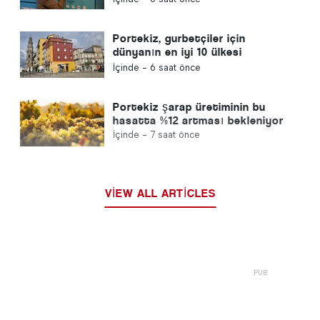
Portekiz, gurbetçiler için
dünyanın en iyi 10 ülkesi
arasında yer aldı
İçinde -
6 saat önce
Portekiz şarap üretiminin bu
hasatta %12 artması bekleniyor
İçinde -
7 saat önce
VIEW ALL ARTICLES