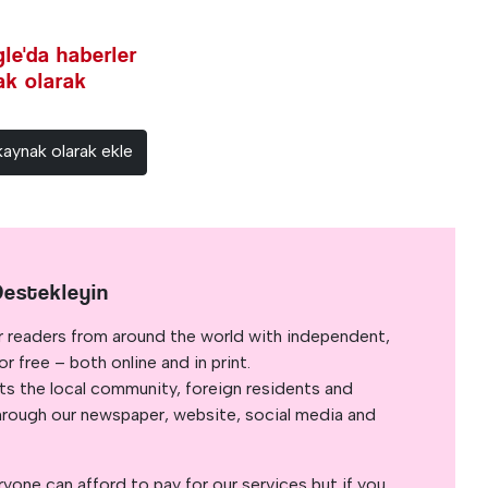
le'da haberler
nak olarak
kaynak olarak ekle
Destekleyin
r readers from around the world with independent,
 free – both online and in print.
s the local community, foreign residents and
s through our newspaper, website, social media and
yone can afford to pay for our services but if you