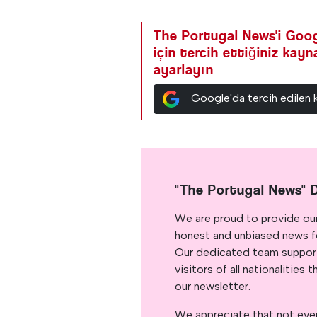
The Portugal News'i Goog
için tercih ettiğiniz kay
ayarlayın
Google'da tercih edilen 
"The Portugal News" 
We are proud to provide ou
honest and unbiased news for
Our dedicated team support
visitors of all nationalitie
our newsletter.
We appreciate that not ever