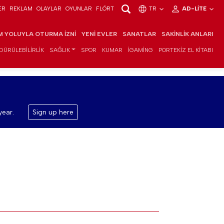
ER
REKLAM
OLAYLAR
OYUNLAR
FLÖRT
TR
AD-LITE
IM YOLUYLA OTURMA İZNI
YENI EVLER
SANATLAR
SAKINLIK ANLARI
DÜRÜLEBILIRLIK
SAĞLIK
SPOR
KUMAR
IGAMING
PORTEKIZ EL KITABI
year.
Sign up here