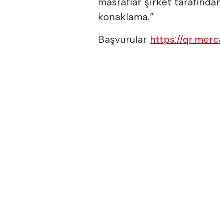
masraflar şirket tarafında
konaklama.”
Başvurular
https://qr.mer