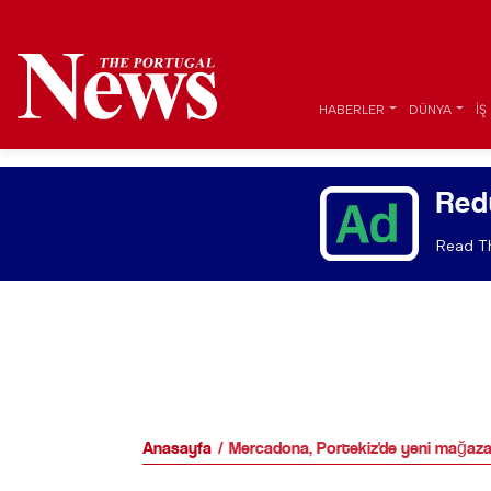
HABERLER
DÜNYA
İŞ
Red
Read Th
Anasayfa
Mercadona, Portekiz'de yeni mağaza 