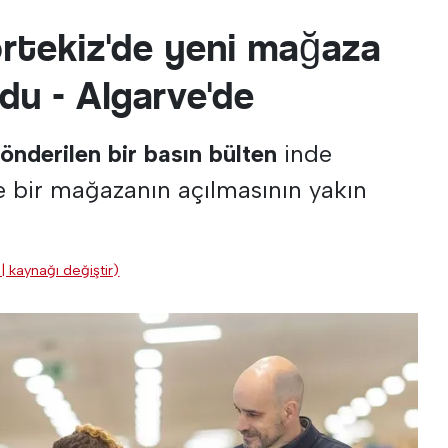
rtekiz'de yeni mağaza
du - Algarve'de
önderilen bir basın bülten
inde
e bir mağazanın açılmasının yakın
| kaynağı değiştir)