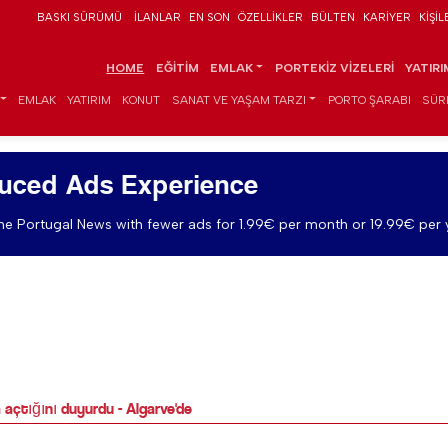
BASKI SÜRÜMÜ
İLANLAR
EN SON
ÖZELLIKLER
BÜLTEN
KARIYER
KIŞIL
HOME
EĞITIM
EMLAK
PORTEKIZ VIZELERI
YATIR
EMLAK
YATIRIM
KONUT
SANAT VE YAŞAM TARZI
PORTO ŞARABI
SÜR
uced Ads Experience
e Portugal News with fewer ads for 1.99€ per month or 19.99€ per 
açtığını duyurdu - Algarve'de