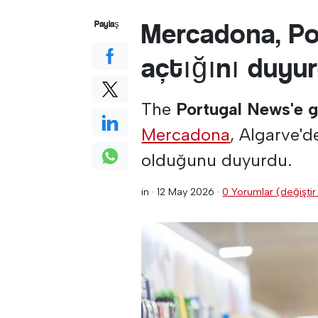
Mercadona, Po
Paylaş
açtığını duyur
The
Portugal News'e g
Mercadona
, Algarve'd
olduğunu duyurdu.
in ·
12 May 2026
·
0 Yorumlar (değiştir 