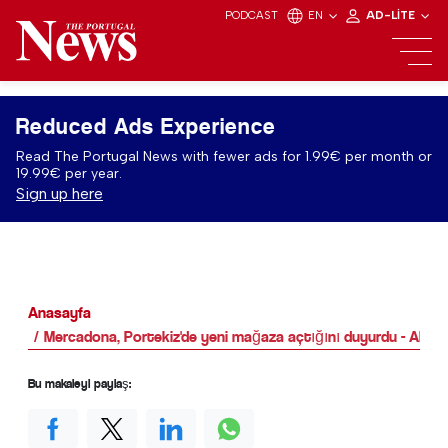
PODCAST
EN
AD-LITE
Reduced Ads Experience
Read The Portugal News with fewer ads for 1.99€ per month or
19.99€ per year.
Sign up here
Anasayfa
Mercadona, Portekiz'de yeni mağaza açtığını duyurdu - Algar
Bu makaleyi paylaş: