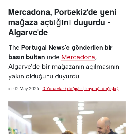
Mercadona, Portekiz'de yeni
mağaza açtığını duyurdu -
Algarve'de
The
Portugal News'e gönderilen bir
basın bülten
inde
Mercadona
,
Algarve'de bir mağazanın açılmasının
yakın olduğunu duyurdu.
in ·
12 May 2026
·
0 Yorumlar (değiştir | kaynağı değiştir)