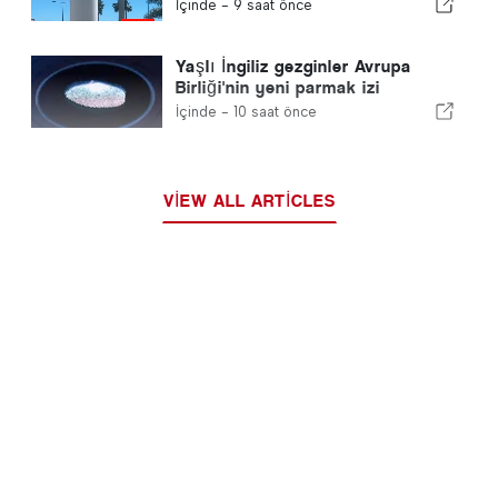
Ne Beklenmeli
İçinde -
9 saat önce
Yaşlı İngiliz gezginler Avrupa
Birliği'nin yeni parmak izi
kontrolleri ile mücadele ediyor
İçinde -
10 saat önce
VIEW ALL ARTICLES