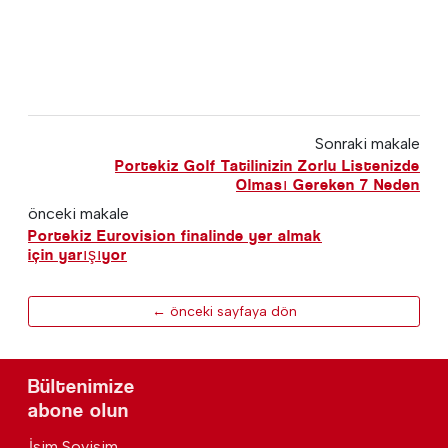
Sonraki makale
Portekiz Golf Tatilinizin Zorlu Listenizde
Olması Gereken 7 Neden
önceki makale
Portekiz Eurovision finalinde yer almak
için yarışıyor
← önceki sayfaya dön
Bültenimize
abone olun
İsim Soyisim