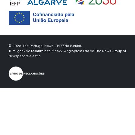
© 2026 The Portugal News - 1977'de kuruldu
Tüm içerik ve tasarımın telif hakkı Anglopress Lda ve The News Group of
Newspapers'a aittir.