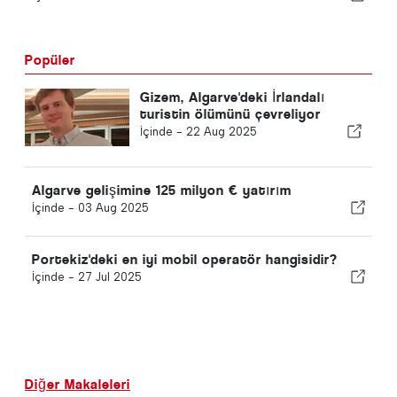
Popüler
Gizem, Algarve'deki İrlandalı
turistin ölümünü çevreliyor
İçinde -
22 Aug 2025
Algarve gelişimine 125 milyon € yatırım
İçinde -
03 Aug 2025
Portekiz'deki en iyi mobil operatör hangisidir?
İçinde -
27 Jul 2025
Diğer Makaleleri