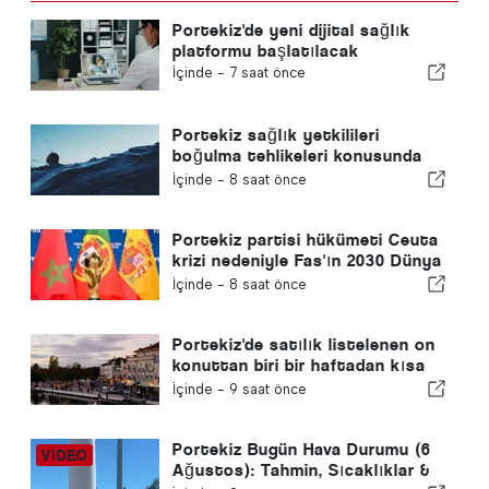
Portekiz'de yeni dijital sağlık
platformu başlatılacak
İçinde -
7 saat önce
Portekiz sağlık yetkilileri
boğulma tehlikeleri konusunda
uyardı
İçinde -
8 saat önce
Portekiz partisi hükümeti Ceuta
krizi nedeniyle Fas'ın 2030 Dünya
Kupası ev sahipliğini yeniden
İçinde -
8 saat önce
gözden geçirmeye çağırdı
Portekiz'de satılık listelenen on
konuttan biri bir haftadan kısa
bir sürede satılıyor
İçinde -
9 saat önce
Portekiz Bugün Hava Durumu (6
Ağustos): Tahmin, Sıcaklıklar &