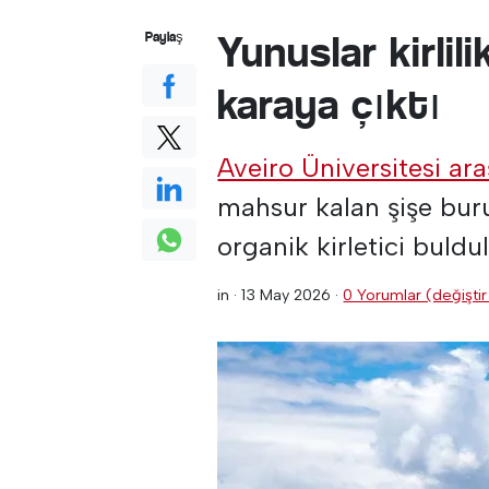
Yunuslar kirlil
Paylaş
karaya çıktı
Aveiro Üniversitesi ara
mahsur kalan şişe bur
organik kirletici buldul
in ·
13 May 2026
·
0 Yorumlar (değiştir 