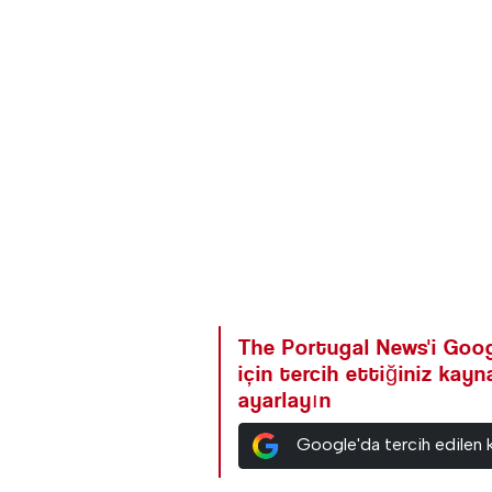
The Portugal News'i Goog
için tercih ettiğiniz kay
ayarlayın
Google'da tercih edilen 