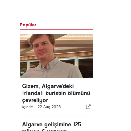
Popüler
Gizem, Algarve'deki
İrlandalı turistin ölümünü
çevreliyor
İçinde -
22 Aug 2025
Algarve gelişimine 125