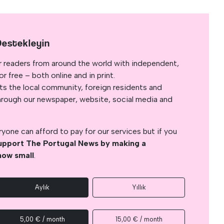
Destekleyin
r readers from around the world with independent,
 free – both online and in print.
s the local community, foreign residents and
s through our newspaper, website, social media and
yone can afford to pay for our services but if you
upport The Portugal News by making a
how small
.
Aylık
Yıllık
5,00 € / month
15,00 € / month