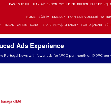
BASKI SÜRÜMÜ
İLANLAR
EN SON
ÖZELLIKLER
BÜLTEN
KARIYER
KIŞIL
HOME
EĞITIM
EMLAK
PORTEKIZ VIZELERI
YATIR
EMLAK
YATIRIM
KONUT
SANAT VE YAŞAM TARZI
PORTO ŞARABI
SÜR
uced Ads Experience
e Portugal News with fewer ads for 1.99€ per month or 19.99€ per 
e karaya çıktı