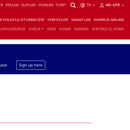
ER
REKLAM
OLAYLAR
OYUNLAR
FLÖRT
TR
AD-LITE
IM YOLUYLA OTURMA İZNI
YENI EVLER
SANATLAR
SAKINLIK ANLARI
DÜRÜLEBILIRLIK
SAĞLIK
SPOR
KUMAR
IGAMING
PORTEKIZ EL KITABI
year.
Sign up here