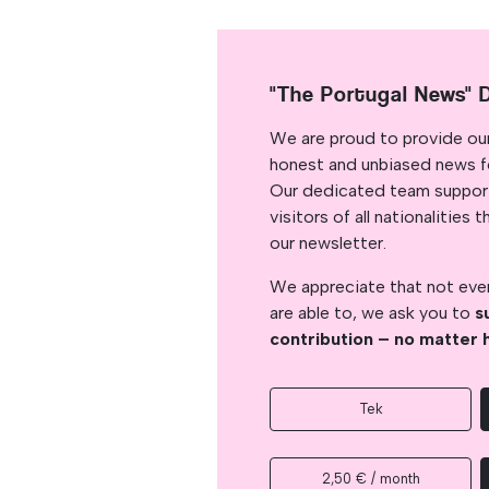
"The Portugal News" 
We are proud to provide ou
honest and unbiased news for
Our dedicated team support
visitors of all nationalitie
our newsletter.
We appreciate that not ever
are able to, we ask you to
s
contribution – no matter 
Tek
2,50 € / month