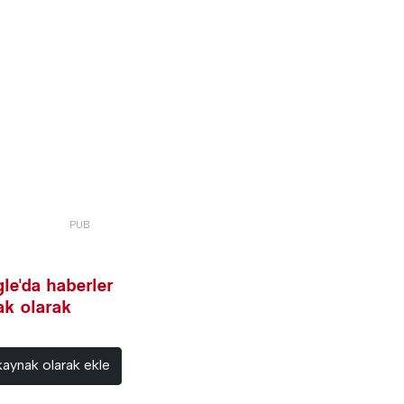
le'da haberler
nak olarak
kaynak olarak ekle