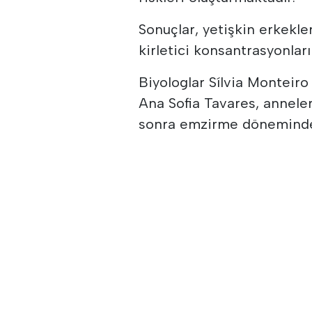
Sonuçlar, yetişkin erkekle
kirletici konsantrasyonlar
Biyologlar Sílvia Monteiro 
Ana Sofia Tavares, anneler
sonra emzirme döneminde y