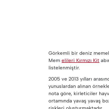
Görkemli bir deniz memelis
Mem
elileri Kırmızı Kit
abın
listelenmiştir.
2005 ve 2013 yılları arası
yunuslardan alınan örnekle
nota göre, kirleticiler ha
ortamında yavaş yavaş boz
riskleri oluşturmaktadır.