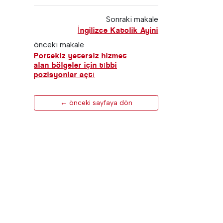
Sonraki makale
İngilizce Katolik Ayini
önceki makale
Portekiz yetersiz hizmet
alan bölgeler için tıbbi
pozisyonlar açtı
← önceki sayfaya dön