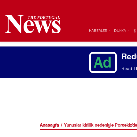
HABERLER
DÜNYA
İŞ
Red
Read Th
Anasayfa
Yunuslar kirlilik nedeniyle Portekiz'd