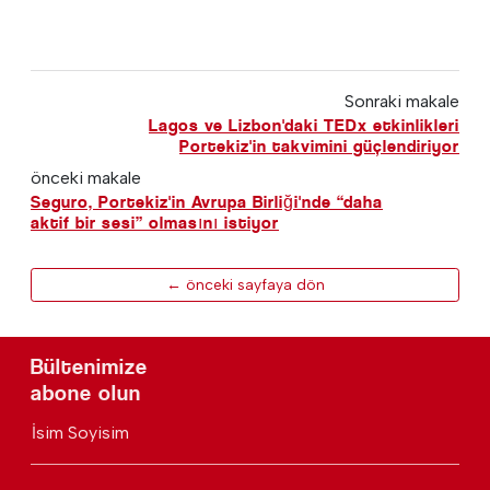
Sonraki makale
Lagos ve Lizbon'daki TEDx etkinlikleri
Portekiz'in takvimini güçlendiriyor
önceki makale
Seguro, Portekiz'in Avrupa Birliği'nde “daha
aktif bir sesi” olmasını istiyor
← önceki sayfaya dön
Bültenimize
abone olun
İsim Soyisim