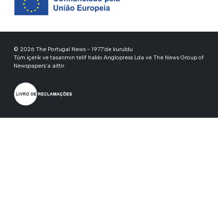
© 2026 The Portugal News - 1977'de kuruldu
Tüm içerik ve tasarımın telif hakkı Anglopress Lda ve The News Group of
Newspapers'a aittir.