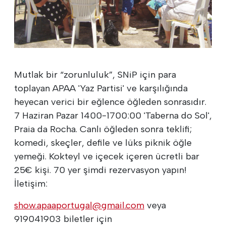
Mutlak bir “zorunluluk”, SNiP için para
toplayan APAA 'Yaz Partisi' ve karşılığında
heyecan verici bir eğlence öğleden sonrasıdır.
7 Haziran Pazar 1400-1700:00 'Taberna do Sol',
Praia da Rocha. Canlı öğleden sonra teklifi;
komedi, skeçler, defile ve lüks piknik öğle
yemeği. Kokteyl ve içecek içeren ücretli bar
25€ kişi. 70 yer şimdi rezervasyon yapın!
İletişim:
show.apaaportugal@gmail.com
veya
919041903 biletler için