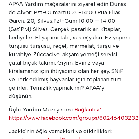
APAA Yardım mağazalarını ziyaret edin Dunas
do Alvor: Pzt-Cumart10.30-14:00 Rua Elias
Garcia 20, Silves:Pzt-Cum 10:00 — 14:00
(Sat1PM) Silves. Gerçek pazarlıklar. Kitaplar,
hediyeler. El yapımı takı, süs eşyaları. Ev yapımı
turşusu turşusu, reçel, marmelat, turşu ve
kurabiye. Züccaciye, akşam yemeği servisi,
çatal bıçak takımı. Giyim. Eviniz veya
kiralamanız için ihtiyacınız olan her şey. SNiP
ve Terk edilmiş hayvanlar için toplanan tüm
gelirler. Temizlik yapmak mı? APAA"yı
düşünün.
Üçlü Yardım Müzayedesi
Bağlantısı:
https://www.facebook.com/groups/8024640323
Jackie'nin öğle yemekleri ve etkinlikleri: