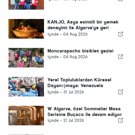
KAN.JO, Asya esintili bir yemek
deneyimi ile Algarve'ye geri
dönüyor
İçinde -
04 Aug 2026
Moncarapacho bisiklet gezisi
İçinde -
04 Aug 2026
Yerel Topluluklardan Küresel
Dayanışmaya: Venezuela
Depremlerinden Sonra Kolektif
İçinde -
31 Jul 2026
Yanıt
W Algarve, özel Sommelier Masa
Serisine Buçaco ile devam ediyor
İçinde -
21 Jul 2026