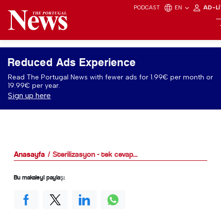
PODCAST
EN
AD-L
Reduced Ads Experience
Read The Portugal News with fewer ads for 1.99€ per month or
19.99€ per year.
Sign up here
Anasayfa
Sterilizasyon - tek cevap...
Bu makaleyi paylaş: