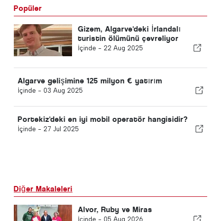
Popüler
Gizem, Algarve'deki İrlandalı
turistin ölümünü çevreliyor
İçinde -
22 Aug 2025
Algarve gelişimine 125 milyon € yatırım
İçinde -
03 Aug 2025
Portekiz'deki en iyi mobil operatör hangisidir?
İçinde -
27 Jul 2025
Diğer Makaleleri
Alvor, Ruby ve Miras
İçinde -
05 Aug 2026