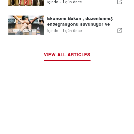
İspanya'yı geride bıraktı
İçinde -
1 gün önce
Ekonomi Bakanı, düzenlenmiş
entegrasyonu savunuyor ve
göçmenler için hızlı bir kanal
İçinde -
1 gün önce
sağlıyor
VIEW ALL ARTICLES