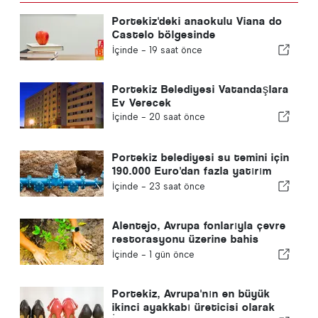
Portekiz'deki anaokulu Viana do
Castelo bölgesinde
kapanmayacak
İçinde -
19 saat önce
Portekiz Belediyesi Vatandaşlara
Ev Verecek
İçinde -
20 saat önce
Portekiz belediyesi su temini için
190.000 Euro'dan fazla yatırım
yapıyor
İçinde -
23 saat önce
Alentejo, Avrupa fonlarıyla çevre
restorasyonu üzerine bahis
yapıyor
İçinde -
1 gün önce
Portekiz, Avrupa'nın en büyük
ikinci ayakkabı üreticisi olarak