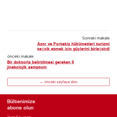
Sonraki makale
Azor ve Portekiz hükümetleri turizmi
teşvik etmek için güçlerini birleştirdi
önceki makale
Bir doktorla belirtilmesi gereken 5
jinekolojik semptom
← önceki sayfaya dön
Bültenimize
abone olun