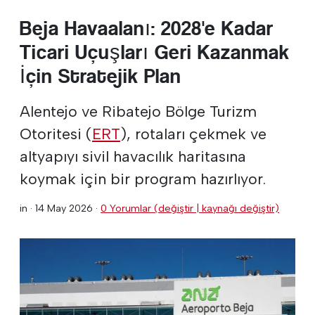
Beja Havaalanı: 2028'e Kadar
Ticari Uçuşları Geri Kazanmak
İçin Stratejik Plan
Alentejo ve Ribatejo Bölge Turizm
Otoritesi (
ERT
), rotaları çekmek ve
altyapıyı sivil havacılık haritasına
koymak için bir program hazırlıyor.
in ·
14 May 2026
·
0 Yorumlar (değiştir | kaynağı değiştir)