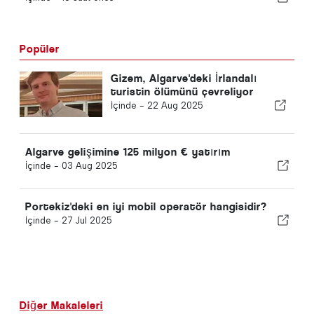
Popüler
Gizem, Algarve'deki İrlandalı
turistin ölümünü çevreliyor
İçinde -
22 Aug 2025
Algarve gelişimine 125 milyon € yatırım
İçinde -
03 Aug 2025
Portekiz'deki en iyi mobil operatör hangisidir?
İçinde -
27 Jul 2025
Diğer Makaleleri