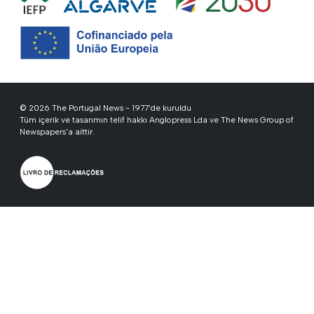
© 2026 The Portugal News - 1977'de kuruldu
Tüm içerik ve tasarımın telif hakkı Anglopress Lda ve The News Group of
Newspapers'a aittir.