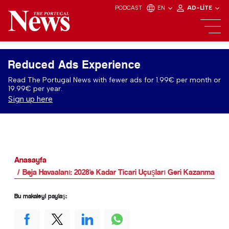
PODCAST
EN
AD-LITE
Reduced Ads Experience
Read The Portugal News with fewer ads for 1.99€ per month or
19.99€ per year.
Sign up here
Anasayfa
Beja Havaalanı: 2028'e Kadar Ticari Uçuşları Geri Kazanmak İçi
Bu makaleyi paylaş: