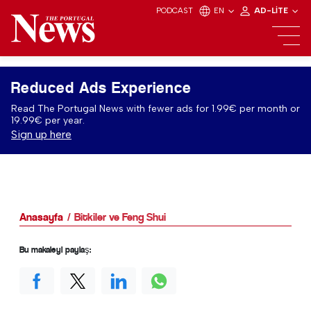
PODCAST
EN
AD-LITE
Reduced Ads Experience
Read The Portugal News with fewer ads for 1.99€ per month or
19.99€ per year.
Sign up here
Anasayfa
Bitkiler ve Feng Shui
Bu makaleyi paylaş: