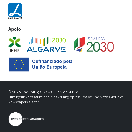
Apoio
© 2026 The Portugal News - 1977'de kuruldu
Tüm içerik ve tasarımın telif hakkı Anglopress Lda ve The News Group of
Newspapers'a aittir.