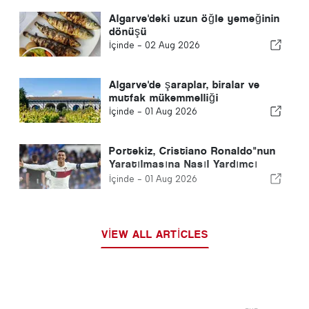
Algarve'deki uzun öğle yemeğinin
dönüşü
İçinde -
02 Aug 2026
Algarve'de şaraplar, biralar ve
mutfak mükemmelliği
İçinde -
01 Aug 2026
Portekiz, Cristiano Ronaldo"nun
Yaratılmasına Nasıl Yardımcı
Oldu?: Bir Futbol Efsanesinin
İçinde -
01 Aug 2026
Oluşumu
VIEW ALL ARTICLES