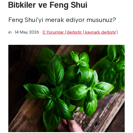
Bitkiler ve Feng Shui
Feng Shui'yi merak ediyor musunuz?
in ·
14 May 2026
·
0 Yorumlar (değiştir | kaynağı değiştir)