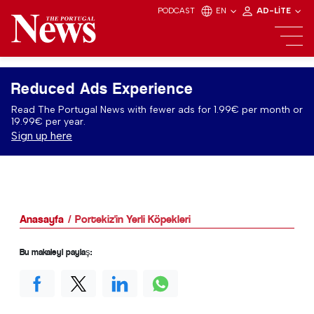
PODCAST
EN
AD-LITE
Reduced Ads Experience
Read The Portugal News with fewer ads for 1.99€ per month or
19.99€ per year.
Sign up here
Anasayfa
Portekiz'in Yerli Köpekleri
Bu makaleyi paylaş: