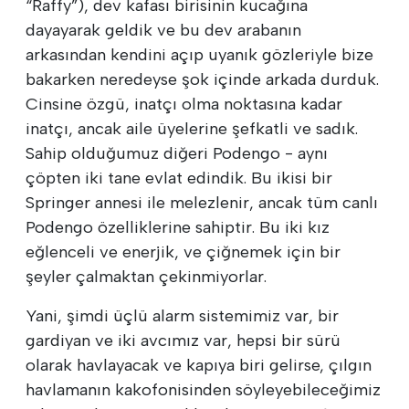
“Raffy”), dev kafası birisinin kucağına
dayayarak geldik ve bu dev arabanın
arkasından kendini açıp uyanık gözleriyle bize
bakarken neredeyse şok içinde arkada durduk.
Cinsine özgü, inatçı olma noktasına kadar
inatçı, ancak aile üyelerine şefkatli ve sadık.
Sahip olduğumuz diğeri Podengo - aynı
çöpten iki tane evlat edindik. Bu ikisi bir
Springer annesi ile melezlenir, ancak tüm canlı
Podengo özelliklerine sahiptir. Bu iki kız
eğlenceli ve enerjik, ve çiğnemek için bir
şeyler çalmaktan çekinmiyorlar.
Yani, şimdi üçlü alarm sistemimiz var, bir
gardiyan ve iki avcımız var, hepsi bir sürü
olarak havlayacak ve kapıya biri gelirse, çılgın
havlamanın kakofonisinden söyleyebileceğimiz