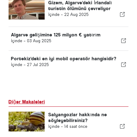
Gizem, Algarve'deki İrlandalı
turistin ölümünü çevreliyor
İçinde -
22 Aug 2025
Algarve gelişimine 125 milyon € yatırım
İçinde -
03 Aug 2025
Portekiz'deki en iyi mobil operatör hangisidir?
İçinde -
27 Jul 2025
Diğer Makaleleri
Salyangozlar hakkında ne
söyleyebilirsiniz?
İçinde -
14 saat önce