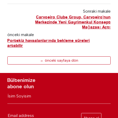
Sonraki makale
Carvoeiro Clube Group, Carvoeiro'nun
Merkezinde Yeni Gayrimenkul Konsept
Mağazası Açtı
önceki makale
Portekiz havaalanlarında bekleme süreleri
artabilir
← önceki sayfaya dön
Bültenimize
abone olun
İsim Soyisim
Email address