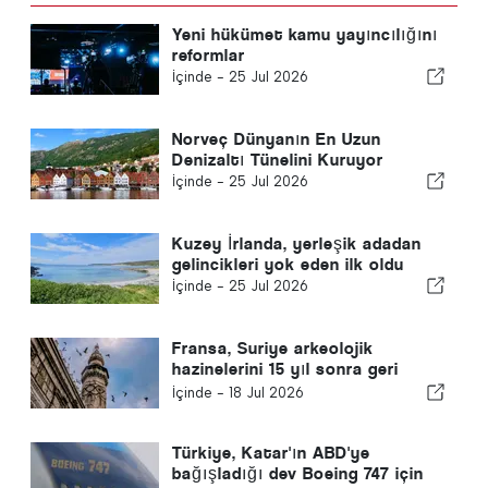
Yeni hükümet kamu yayıncılığını
reformlar
İçinde -
25 Jul 2026
Norveç Dünyanın En Uzun
Denizaltı Tünelini Kuruyor
İçinde -
25 Jul 2026
Kuzey İrlanda, yerleşik adadan
gelincikleri yok eden ilk oldu
İçinde -
25 Jul 2026
Fransa, Suriye arkeolojik
hazinelerini 15 yıl sonra geri
gönderdi
İçinde -
18 Jul 2026
Türkiye, Katar'ın ABD'ye
bağışladığı dev Boeing 747 için