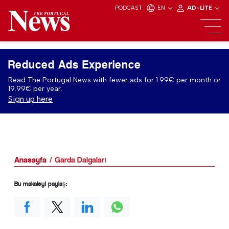
PODCAST
EN
AD-LITE
Reduced Ads Experience
Read The Portugal News with fewer ads for 1.99€ per month or
19.99€ per year.
Sign up here
Anasayfa
Garda Dalgaları
Bu makaleyi paylaş: