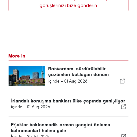
görüşlerinizi bize gönderin.
More in
Rotterdam, sürdürülebilir
çözümleri kutlayan dönüm
noktası planlıyor
İçinde -
01 Aug 2026
İrlandalı konuşma bankları ülke çapında genişliyor
İçinde -
01 Aug 2026
Eşekler beklenmedik orman yangını önleme
kahramanları haline gelir
İçinde -
25 Jul 2026