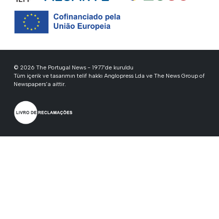
© 2026 The Portugal News - 1977'de kuruldu
Tüm içerik ve tasarımın telif hakkı Anglopress Lda ve The News Group of
Newspapers'a aittir.