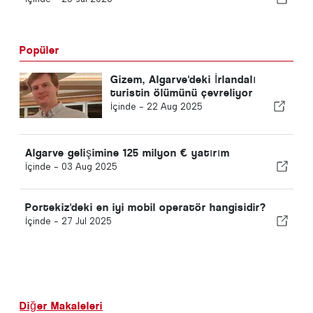
Popüler
Gizem, Algarve'deki İrlandalı
turistin ölümünü çevreliyor
İçinde -
22 Aug 2025
Algarve gelişimine 125 milyon € yatırım
İçinde -
03 Aug 2025
Portekiz'deki en iyi mobil operatör hangisidir?
İçinde -
27 Jul 2025
Diğer Makaleleri