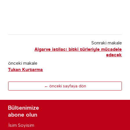
Sonraki makale
Algarve istilacı bitki türleriyle mücadele
edecek
önceki makale
Tukan Kurtarma
← önceki sayfaya dön
Bültenimize
abone olun
İsim Soyisim