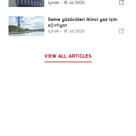
hava üssünü yükseltti
İçinde -
18 Jul 2026
Seine yüzücüleri ikinci yaz için
ağırlıyor
İçinde -
18 Jul 2026
VIEW ALL ARTICLES