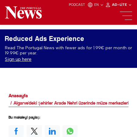
PODCAST
EN
AD-LITE
Reduced Ads Experience
Read The Portugal News with fewer ads for 1.99€ per month or
19.99€ per year.
Sign up here
Anasayfa
Algarve'deki şehirler Arade Nehri üzerinde müze merkezlerine 
Bu makaleyi paylaş: