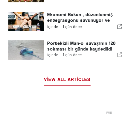
Ekonomi Bakanı, düzenlenmiş
entegrasyonu savunuyor ve
göçmenler için hızlı bir kanal
İçinde -
1 gün önce
sağlıyor
Portekizli Man-o' savaşının 120
sokması bir günde kaydedildi
İçinde -
1 gün önce
VIEW ALL ARTICLES