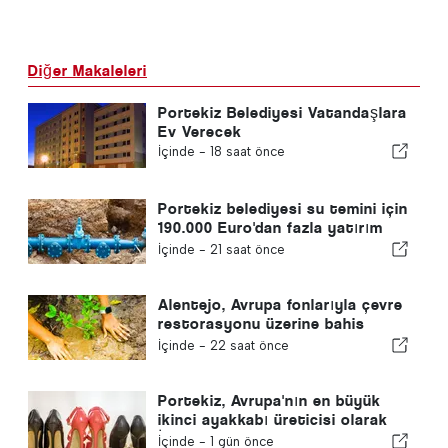
Diğer Makaleleri
Portekiz Belediyesi Vatandaşlara
Ev Verecek
İçinde -
18 saat önce
Portekiz belediyesi su temini için
190.000 Euro'dan fazla yatırım
yapıyor
İçinde -
21 saat önce
Alentejo, Avrupa fonlarıyla çevre
restorasyonu üzerine bahis
yapıyor
İçinde -
22 saat önce
Portekiz, Avrupa'nın en büyük
ikinci ayakkabı üreticisi olarak
İspanya'yı geride bıraktı
İçinde -
1 gün önce