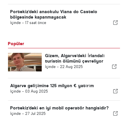
Portekiz'deki anaokulu Viana do Castelo
bölgesinde kapanmayacak
İçinde -
17 saat önce
Popüler
Gizem, Algarve'deki İrlandalı
turistin ölümünü çevreliyor
İçinde -
22 Aug 2025
Algarve gelişimine 125 milyon € yatırım
İçinde -
03 Aug 2025
Portekiz'deki en iyi mobil operatör hangisidir?
İçinde -
27 Jul 2025