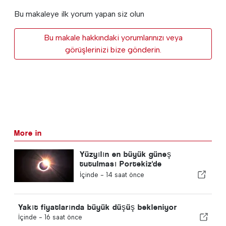
Bu makaleye ilk yorum yapan siz olun
Bu makale hakkındaki yorumlarınızı veya
görüşlerinizi bize gönderin.
More in
Yüzyılın en büyük güneş
tutulması Portekiz'de
gerçekleşiyor
İçinde -
14 saat önce
Yakıt fiyatlarında büyük düşüş bekleniyor
İçinde -
16 saat önce