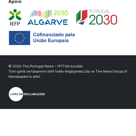
Apoio
© 2026 The Portugal News - 1977'de kuruldu
Tüm içerik ve tasarımın telif hakkı Anglopress Lda ve The News Group of
Newspapers'a aittir.