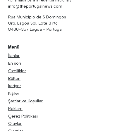
(Chamada para a rede fixa nacional)
info@theportugalnews.com
Rua Municipio de S Domingos
Urb. Lagoa Sol, Lote 3 r/c
8400-357 Lagoa - Portugal
Menü
İlanlar
En son
Özellikler
Bülten
kariyer
Kişiler
Şartlar ve Koşullar
Reklam
Çerez Politikası
Olaylar