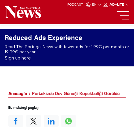
PODCAST
EN
AD-LITE
Reduced Ads Experience
Read The Portugal News with fewer ads for 1.99€ per month or
19.99€ per year.
Sign up here
Anasayfa
Portekiz'de Dev Güneşli Köpekbalığı Görüldü
Bu makaleyi paylaş: