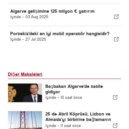
Algarve gelişimine 125 milyon € yatırım
İçinde -
03 Aug 2025
Portekiz'deki en iyi mobil operatör hangisidir?
İçinde -
27 Jul 2025
Diğer Makaleleri
Başbakan Algarve'de tatile
gidiyor
İçinde -
10 saat önce
25 de Abril Köprüsü, Lizbon ve
Almada'yı birbirine bağlamanın
60. yılını kutluyor
İçinde -
11 saat önce