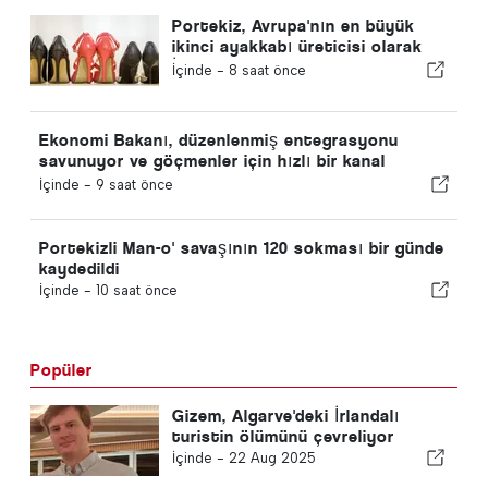
Portekiz, Avrupa'nın en büyük
ikinci ayakkabı üreticisi olarak
İspanya'yı geride bıraktı
İçinde -
8 saat önce
Ekonomi Bakanı, düzenlenmiş entegrasyonu
savunuyor ve göçmenler için hızlı bir kanal
sağlıyor
İçinde -
9 saat önce
Portekizli Man-o' savaşının 120 sokması bir günde
kaydedildi
İçinde -
10 saat önce
Popüler
Gizem, Algarve'deki İrlandalı
turistin ölümünü çevreliyor
İçinde -
22 Aug 2025