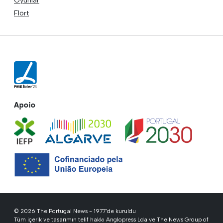
Oyunlar
Flört
Apoio
© 2026 The Portugal News - 1977'de kuruldu
Tüm içerik ve tasarımın telif hakkı Anglopress Lda ve The News Group of