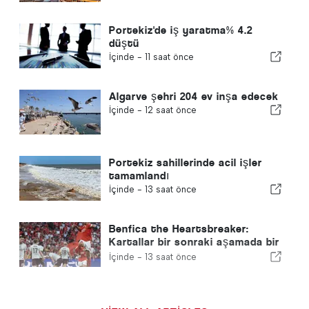
Portekiz'de iş yaratma% 4.2
düştü
İçinde -
11 saat önce
Algarve şehri 204 ev inşa edecek
İçinde -
12 saat önce
Portekiz sahillerinde acil işler
tamamlandı
İçinde -
13 saat önce
Benfica the Heartsbreaker:
Kartallar bir sonraki aşamada bir
ayağıyla Edinburgh'a gidiyor
İçinde -
13 saat önce