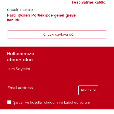
Festivali'ne katıldı
önceki makale
Parti işçileri Portekiz'de genel greve
katıldı
← önceki sayfaya dön
Bültenimize
abone olun
İsim Soyisim
Email address
Abone ol
Şartlar ve koşullar
okudum ve kabul ediyorum