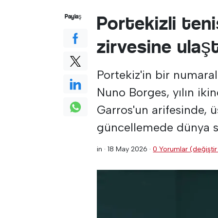
Portekizli ten
Paylaş
zirvesine ulaş
Portekiz'in bir numaral
Nuno Borges, yılın iki
Garros'un arifesinde, ü
güncellemede dünya sı
in ·
18 May 2026
·
0 Yorumlar (değiştir 