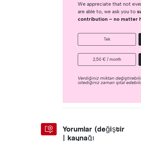
We appreciate that not ever
are able to, we ask you to
s
contribution – no matter 
Tek
2,50 € / month
Verdiğiniz miktarı değiştirebilir
istediğiniz zaman iptal edebilir
Yorumlar (değiştir
| kaynağı