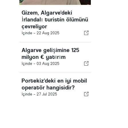
Gizem, Algarve'deki
İrlandalı turistin ölümünü
çevreliyor
İçinde -
22 Aug 2025
Algarve gelişimine 125
milyon € yatırım
İçinde -
03 Aug 2025
Portekiz'deki en iyi mobil
operatör hangisidir?
İçinde -
27 Jul 2025