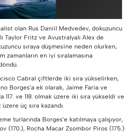
nalist olan Rus Daniil Medvedev, dokuzuncu
ı Taylor Fritz ve Avustralyalı Alex de
okuzuncu sıraya düşmesine neden olurken,
m zamanların en iyi sıralamasına
 döndü.
cisco Cabral çiftlerde iki sıra yükselirken,
uno Borges'a ek olarak, Jaime Faria ve
 117. ve 118. olmak üzere iki sıra yükseldi ve
 üzere üç sıra kazandı.
leme turlarında Borges'e katılmaya çalışıyor,
rov (170.), Rocha Macar Zsombor Piros (175.)