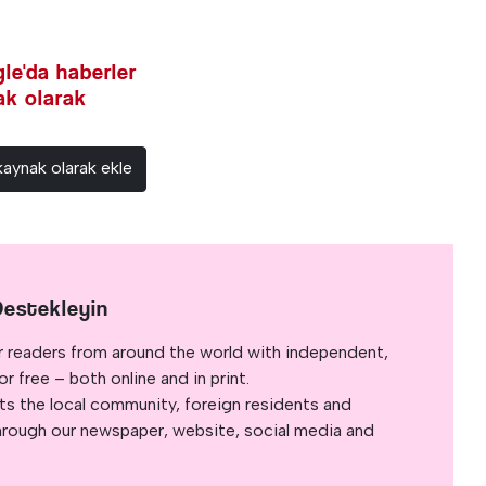
le'da haberler
nak olarak
kaynak olarak ekle
Destekleyin
r readers from around the world with independent,
 free – both online and in print.
s the local community, foreign residents and
s through our newspaper, website, social media and