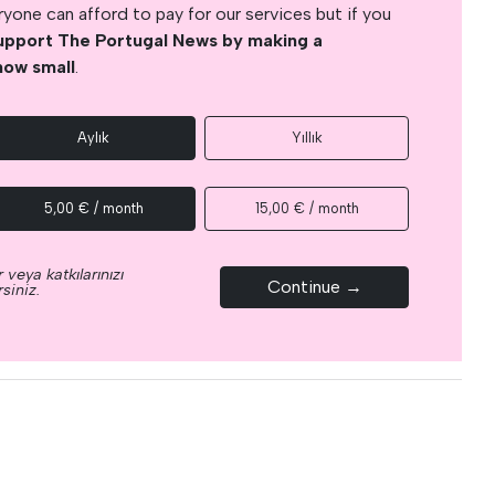
yone can afford to pay for our services but if you
upport The Portugal News by making a
how small
.
Aylık
Yıllık
5,00 € / month
15,00 € / month
 veya katkılarınızı
Continue →
siniz.