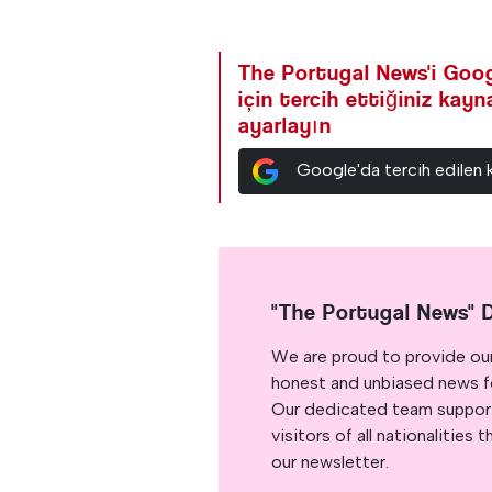
The Portugal News'i Goog
için tercih ettiğiniz kay
ayarlayın
Google'da tercih edilen 
"The Portugal News" 
We are proud to provide ou
honest and unbiased news for
Our dedicated team support
visitors of all nationalitie
our newsletter.