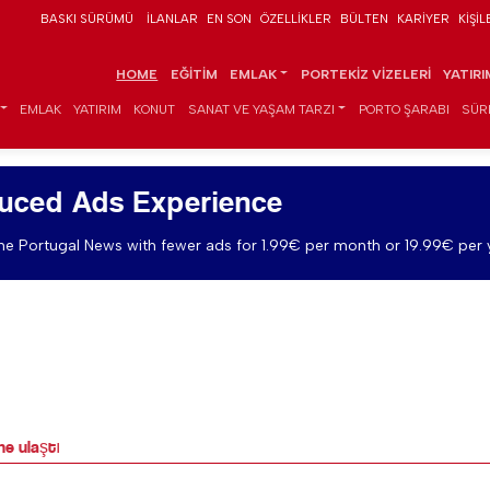
BASKI SÜRÜMÜ
İLANLAR
EN SON
ÖZELLIKLER
BÜLTEN
KARIYER
KIŞIL
HOME
EĞITIM
EMLAK
PORTEKIZ VIZELERI
YATIR
EMLAK
YATIRIM
KONUT
SANAT VE YAŞAM TARZI
PORTO ŞARABI
SÜR
uced Ads Experience
e Portugal News with fewer ads for 1.99€ per month or 19.99€ per 
ne ulaştı