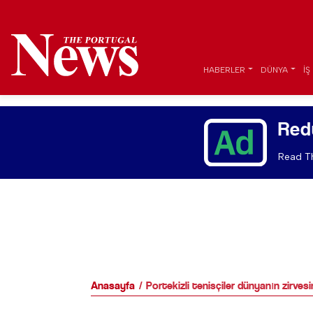
HABERLER
DÜNYA
İŞ
Red
Read Th
Anasayfa
Portekizli tenisçiler dünyanın zirvesi