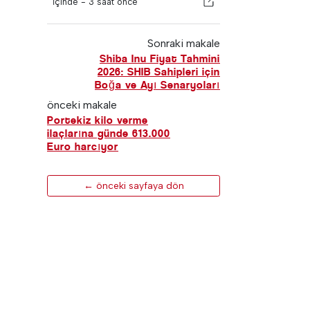
İçinde -
3 saat önce
Sonraki makale
Shiba Inu Fiyat Tahmini
2026: SHIB Sahipleri için
Boğa ve Ayı Senaryoları
önceki makale
Portekiz kilo verme
ilaçlarına günde 613.000
Euro harcıyor
← önceki sayfaya dön