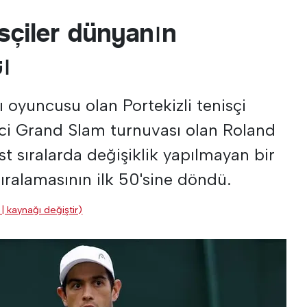
isçiler dünyanın
tı
ı oyuncusu olan Portekizli tenisçi
nci Grand Slam turnuvası olan Roland
st sıralarda değişiklik yapılmayan bir
ralamasının ilk 50'sine döndü.
| kaynağı değiştir)