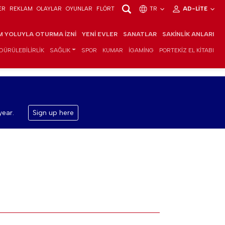
ER
REKLAM
OLAYLAR
OYUNLAR
FLÖRT
TR
AD-LITE
IM YOLUYLA OTURMA İZNI
YENI EVLER
SANATLAR
SAKINLIK ANLARI
DÜRÜLEBILIRLIK
SAĞLIK
SPOR
KUMAR
IGAMING
PORTEKIZ EL KITABI
year.
Sign up here