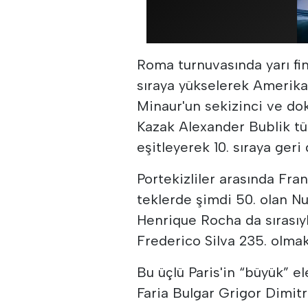
Roma turnuvasında yarı fi
sıraya yükselerek Amerikal
Minaur'un sekizinci ve d
Kazak Alexander Bublik tü
eşitleyerek 10. sıraya geri
Portekizliler arasında Fran
teklerde şimdi 50. olan N
Henrique Rocha da sırasıyla
Frederico Silva 235. olmak
Bu üçlü Paris'in “büyük” e
Faria Bulgar Grigor Dimit