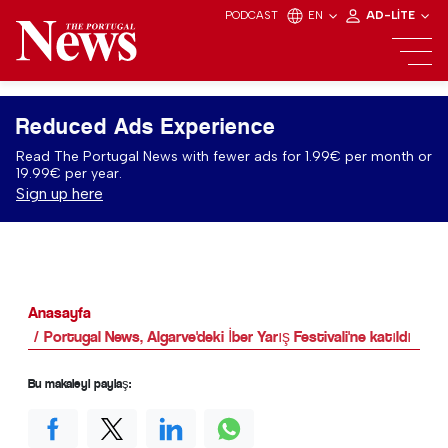
PODCAST
EN
AD-LITE
Reduced Ads Experience
Read The Portugal News with fewer ads for 1.99€ per month or
19.99€ per year.
Sign up here
Anasayfa
Portugal News, Algarve'deki İber Yarış Festivali'ne katıldı
Bu makaleyi paylaş: