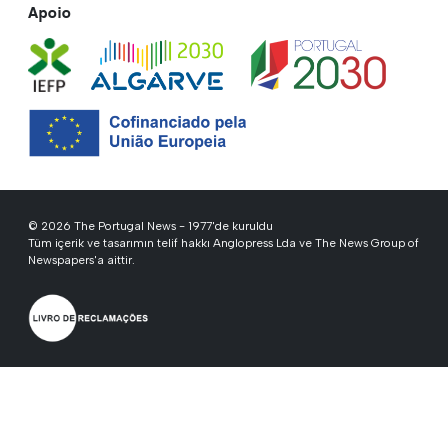
Apoio
© 2026 The Portugal News - 1977'de kuruldu
Tüm içerik ve tasarımın telif hakkı Anglopress Lda ve The News Group of
Newspapers'a aittir.