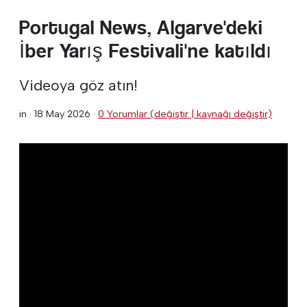
Portugal News, Algarve'deki
İber Yarış Festivali'ne katıldı
Videoya göz atın!
in ·
18 May 2026
·
0 Yorumlar (değiştir | kaynağı değiştir)