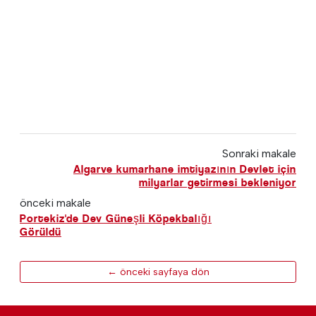
Sonraki makale
Algarve kumarhane imtiyazının Devlet için
milyarlar getirmesi bekleniyor
önceki makale
Portekiz'de Dev Güneşli Köpekbalığı
Görüldü
← önceki sayfaya dön