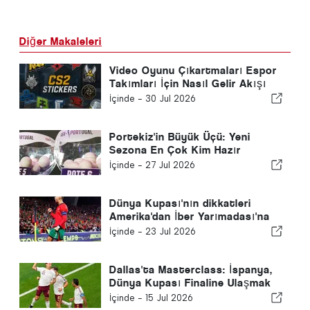
Diğer Makaleleri
Video Oyunu Çıkartmaları Espor
Takımları İçin Nasıl Gelir Akışı
Oldu
İçinde -
30 Jul 2026
Portekiz'in Büyük Üçü: Yeni
Sezona En Çok Kim Hazır
Görünüyor?
İçinde -
27 Jul 2026
Dünya Kupası'nın dikkatleri
Amerika'dan İber Yarımadası'na
kayıyor
İçinde -
23 Jul 2026
Dallas'ta Masterclass: İspanya,
Dünya Kupası Finaline Ulaşmak
için Fransa'yı geride bıraktı
İçinde -
15 Jul 2026