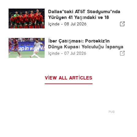
Dallas"taki AT&T Stadyumu"nda
Yürüyen 41 Yaşındaki ve 18
Yaşındaki Bir Çocuk
İçinde -
08 Jul 2026
İber Çatışması: Portekiz'in
Dünya Kupası Yolculuğu İspanya
tarafından kısaltıldı
İçinde -
07 Jul 2026
VIEW ALL ARTICLES