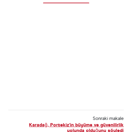
Sonraki makale
Karadağ, Portekiz'in büyüme ve güvenilirlik
yolunda olduğunu söyledi