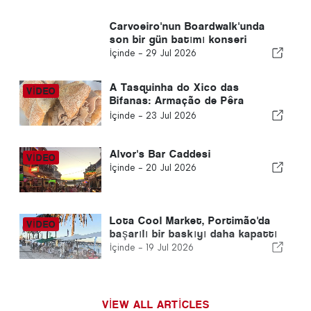
Carvoeiro'nun Boardwalk'unda
son bir gün batımı konseri
İçinde -
29 Jul 2026
A Tasquinha do Xico das
Bifanas: Armação de Pêra
Pazarında Geleneğin Tadı
İçinde -
23 Jul 2026
Alvor's Bar Caddesi
İçinde -
20 Jul 2026
Lota Cool Market, Portimão'da
başarılı bir baskıyı daha kapattı
İçinde -
19 Jul 2026
VIEW ALL ARTICLES