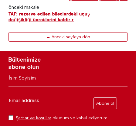
önceki makale
TAP, rezerve edilen biletlerdeki uçuş
değişikliği ücretlerini kaldırır
← önceki sayfaya dön
Bültenimize
abone olun
İsim Soyisim
Email address
Abone ol
Şartlar ve koşullar
okudum ve kabul ediyorum