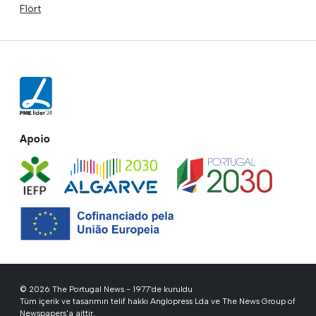
Flört
Apoio
© 2026 The Portugal News - 1977'de kuruldu
Tüm içerik ve tasarımın telif hakkı Anglopress Lda ve The News Group of
Newspapers'a aittir.