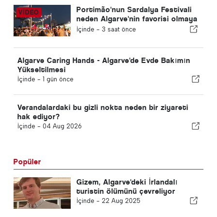
Portimão'nun Sardalya Festivali
neden Algarve'nin favorisi olmaya
devam ediyor?
İçinde -
3 saat önce
Algarve Caring Hands - Algarve'de Evde Bakımın
Yükseltilmesi
İçinde -
1 gün önce
Verandalardaki bu gizli nokta neden bir ziyareti
hak ediyor?
İçinde -
04 Aug 2026
Popüler
Gizem, Algarve'deki İrlandalı
turistin ölümünü çevreliyor
İçinde -
22 Aug 2025