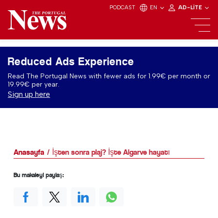
PODCAST
EN
AD-LITE
Reduced Ads Experience
Read The Portugal News with fewer ads for 1.99€ per month or
19.99€ per year.
Sign up here
Anasayfa
İşten sonra plaj? İşte Algarve hayatı
Bu makaleyi paylaş: