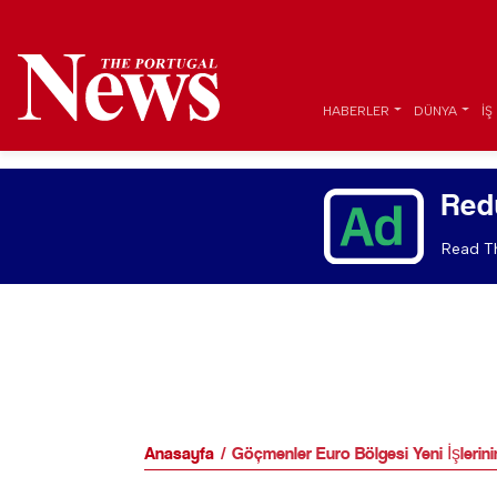
HABERLER
DÜNYA
İŞ
Red
Read Th
Anasayfa
Göçmenler Euro Bölgesi Yeni İşlerini