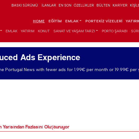
BASKI SÜRÜMÜ
İLANLAR
EN SON
ÖZELLIKLER
BÜLTEN
KARIYER
KIŞIL
HOME
EĞITIM
EMLAK
PORTEKIZ VIZELERI
YATIR
EMLAK
YATIRIM
KONUT
SANAT VE YAŞAM TARZI
PORTO ŞARABI
SÜR
uced Ads Experience
e Portugal News with fewer ads for 1.99€ per month or 19.99€ per 
n Yarısından Fazlasını Oluşturuyor