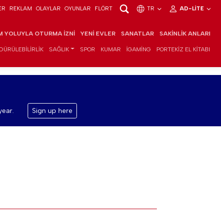
ER
REKLAM
OLAYLAR
OYUNLAR
FLÖRT
TR
AD-LITE
IM YOLUYLA OTURMA İZNI
YENI EVLER
SANATLAR
SAKINLIK ANLARI
DÜRÜLEBILIRLIK
SAĞLIK
SPOR
KUMAR
IGAMING
PORTEKIZ EL KITABI
year.
Sign up here