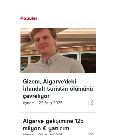
Popüler
Gizem, Algarve'deki
İrlandalı turistin ölümünü
çevreliyor
İçinde -
22 Aug 2025
Algarve gelişimine 125
milyon € yatırım