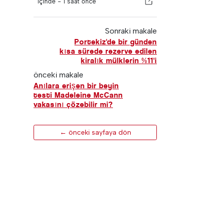
İçinde -
1 saat önce
Sonraki makale
Portekiz'de bir günden
kısa sürede rezerve edilen
kiralık mülklerin %11'i
önceki makale
Anılara erişen bir beyin
testi Madeleine McCann
vakasını çözebilir mi?
← önceki sayfaya dön