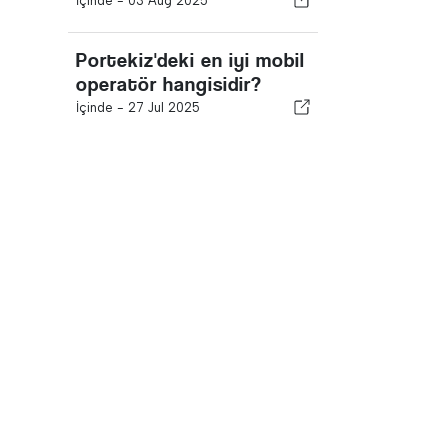
İçinde -
03 Aug 2025
Portekiz'deki en iyi mobil
operatör hangisidir?
İçinde -
27 Jul 2025