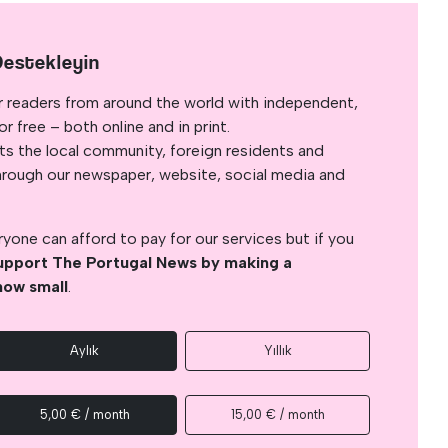
Destekleyin
r readers from around the world with independent,
 free – both online and in print.
s the local community, foreign residents and
s through our newspaper, website, social media and
yone can afford to pay for our services but if you
upport The Portugal News by making a
how small
.
Aylık
Yıllık
5,00 € / month
15,00 € / month