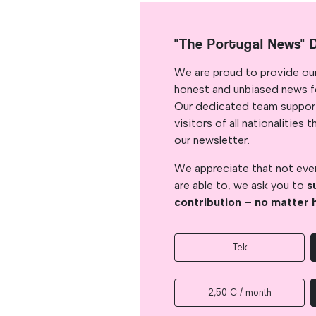
"The Portugal News" 
We are proud to provide ou
honest and unbiased news for
Our dedicated team support
visitors of all nationalitie
our newsletter.
We appreciate that not ever
are able to, we ask you to
s
contribution – no matter 
Tek
2,50 € / month