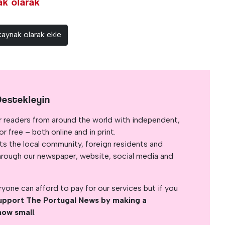
nak olarak
kaynak olarak ekle
Destekleyin
r readers from around the world with independent,
 free – both online and in print.
s the local community, foreign residents and
s through our newspaper, website, social media and
yone can afford to pay for our services but if you
upport The Portugal News by making a
how small
.