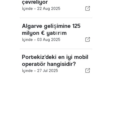
çevreliyor
İçinde -
22 Aug 2025
Algarve gelişimine 125
milyon € yatırım
İçinde -
03 Aug 2025
Portekiz'deki en iyi mobil
operatör hangisidir?
İçinde -
27 Jul 2025