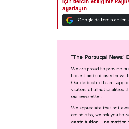
için tercih ettiğiniz kay
ayarlayın
Google'da tercih edilen 
"The Portugal News" 
We are proud to provide ou
honest and unbiased news for
Our dedicated team support
visitors of all nationalitie
our newsletter.
We appreciate that not ever
are able to, we ask you to
s
contribution – no matter 