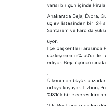
yarısı bir gün içinde kirala
Anakarada Beja, Évora, Gua
üç ev listesinden biri 24 s
Santarém ve Faro da yüks
üyor.
İlçe başkentleri arasında
sözleşmelerin% 50'si ile l
ediyor. Beja üçüncü sırada y
.
Ülkenin en büyük pazarları
ortaya koyuyor. Lizbon, Po
%13'lük bir ekspres kirala
Vila Real, analiz edilen 