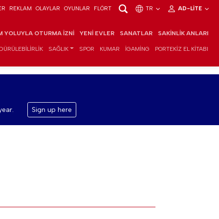
ER
REKLAM
OLAYLAR
OYUNLAR
FLÖRT
TR
AD-LITE
IM YOLUYLA OTURMA İZNI
YENI EVLER
SANATLAR
SAKINLIK ANLARI
DÜRÜLEBILIRLIK
SAĞLIK
SPOR
KUMAR
IGAMING
PORTEKIZ EL KITABI
year.
Sign up here