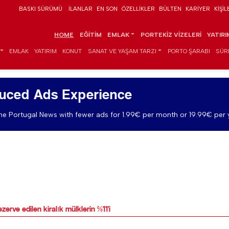
BASKI SÜRÜMÜ
İLANLAR
EN SON
ÖZELLIKLER
BÜLTEN
KARIYER
KIŞIL
HOME
EĞITIM
EMLAK
PORTEKIZ VIZELERI
YATIR
EMLAK
YATIRIM
KONUT
SANAT VE YAŞAM TARZI
PORTO ŞARABI
SÜR
uced Ads Experience
e Portugal News with fewer ads for 1.99€ per month or 19.99€ per 
erve edilen kiralık mülklerin %11'i