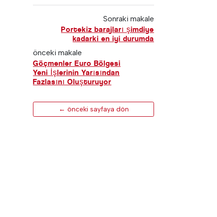
Sonraki makale
Portekiz barajları şimdiye
kadarki en iyi durumda
önceki makale
Göçmenler Euro Bölgesi
Yeni İşlerinin Yarısından
Fazlasını Oluşturuyor
← önceki sayfaya dön