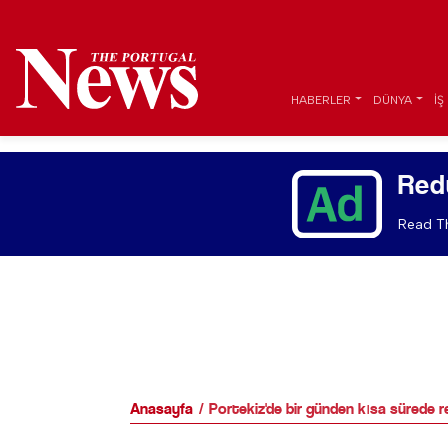
HABERLER
DÜNYA
İŞ
Red
Read Th
Anasayfa
Portekiz'de bir günden kısa sürede rez