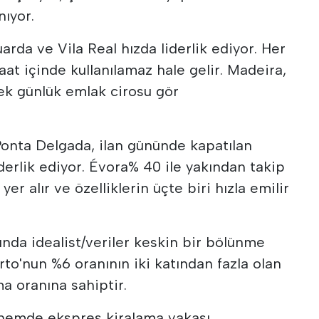
nıyor.
rda ve Vila Real hızda liderlik ediyor. Her
aat içinde kullanılamaz hale gelir. Madeira,
ek günlük emlak cirosu gör
 Ponta Delgada, ilan gününde kapatılan
iderlik ediyor. Évora% 40 ile yakından takip
er alır ve özelliklerin üçte biri hızla emilir
nda idealist/veriler keskin bir bölünme
rto'nun %6 oranının iki katından fazla olan
ma oranına sahiptir.
dönemde ekspres kiralama vakası