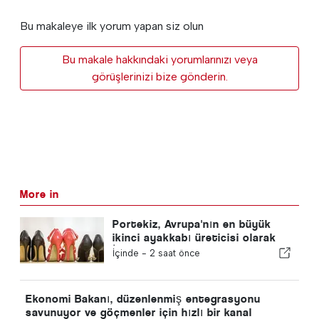
Bu makaleye ilk yorum yapan siz olun
Bu makale hakkındaki yorumlarınızı veya
görüşlerinizi bize gönderin.
More in
Portekiz, Avrupa'nın en büyük
ikinci ayakkabı üreticisi olarak
İspanya'yı geride bıraktı
İçinde -
2 saat önce
Ekonomi Bakanı, düzenlenmiş entegrasyonu
savunuyor ve göçmenler için hızlı bir kanal