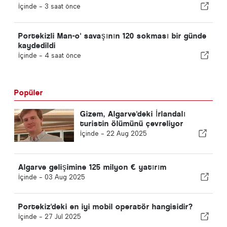
sağlıyor
İçinde -
3 saat önce
Portekizli Man-o' savaşının 120 sokması bir günde
kaydedildi
İçinde -
4 saat önce
Popüler
Gizem, Algarve'deki İrlandalı
turistin ölümünü çevreliyor
İçinde -
22 Aug 2025
Algarve gelişimine 125 milyon € yatırım
İçinde -
03 Aug 2025
Portekiz'deki en iyi mobil operatör hangisidir?
İçinde -
27 Jul 2025