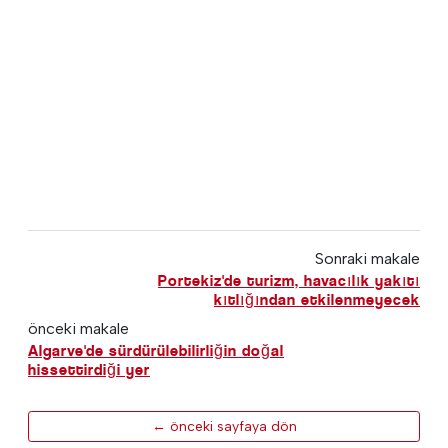
Sonraki makale
Portekiz'de turizm, havacılık yakıtı
kıtlığından etkilenmeyecek
önceki makale
Algarve'de sürdürülebilirliğin doğal
hissettirdiği yer
← önceki sayfaya dön