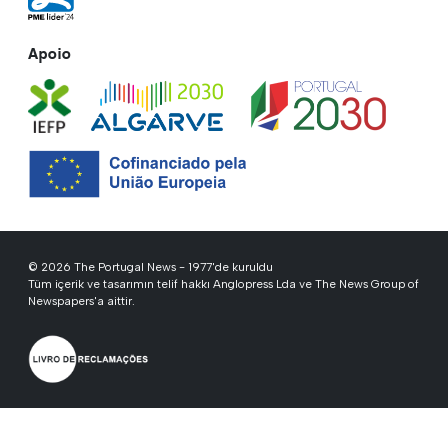
Apoio
© 2026 The Portugal News - 1977'de kuruldu
Tüm içerik ve tasarımın telif hakkı Anglopress Lda ve The News Group of
Newspapers'a aittir.