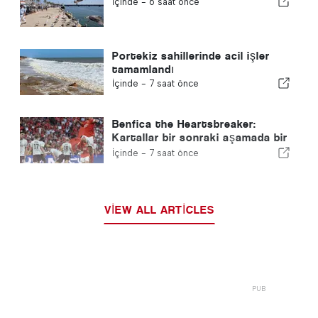
İçinde -
6 saat önce
Portekiz sahillerinde acil işler
tamamlandı
İçinde -
7 saat önce
Benfica the Heartsbreaker:
Kartallar bir sonraki aşamada bir
ayağıyla Edinburgh'a gidiyor
İçinde -
7 saat önce
VIEW ALL ARTICLES