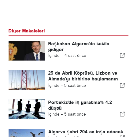
Diğer Makaleleri
Başbakan Algarve'de tatile
gidiyor
İçinde -
4 saat önce
25 de Abril Köprüsü, Lizbon ve
Almada'yı birbirine bağlamanın
60. yılını kutluyor
İçinde -
5 saat önce
Portekiz'de iş yaratma% 4.2
düştü
İçinde -
5 saat önce
Algarve şehri 204 ev inşa edecek