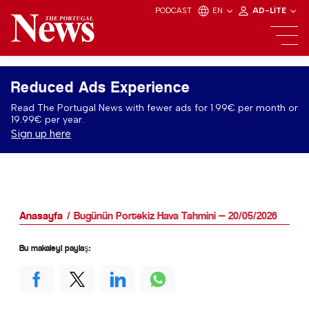
PODCAST
EN
AD-LITE
Reduced Ads Experience
Read The Portugal News with fewer ads for 1.99€ per month or
19.99€ per year.
Sign up here
Anasayfa
Bugünün Portekiz Hava Tahmini — 20/05/2026
Bu makaleyi paylaş: