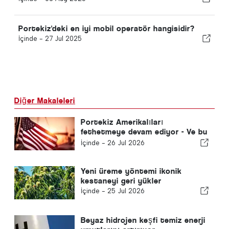
Portekiz'deki en iyi mobil operatör hangisidir?
İçinde -
27 Jul 2025
Diğer Makaleleri
Portekiz Amerikalıları
fethetmeye devam ediyor - Ve bu
sadece güneş yüzünden değil
İçinde -
26 Jul 2026
Yeni üreme yöntemi ikonik
kestaneyi geri yükler
İçinde -
25 Jul 2026
Beyaz hidrojen keşfi temiz enerji