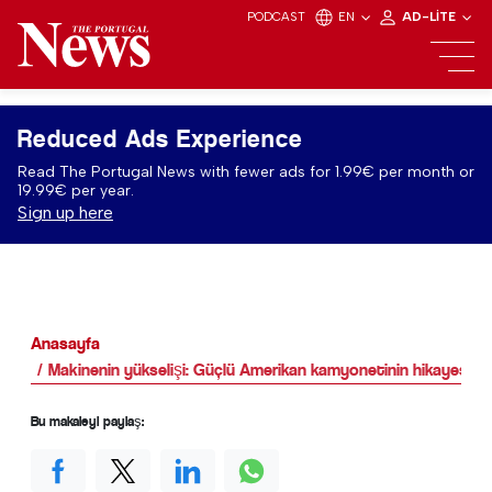
PODCAST
EN
AD-LITE
Reduced Ads Experience
Read The Portugal News with fewer ads for 1.99€ per month or
19.99€ per year.
Sign up here
Anasayfa
Makinenin yükselişi: Güçlü Amerikan kamyonetinin hikayesi
Bu makaleyi paylaş: