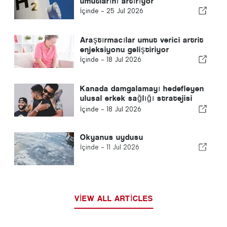
umutlarını artırıyor
İçinde -
25 Jul 2026
Araştırmacılar umut verici artrit
enjeksiyonu geliştiriyor
İçinde -
18 Jul 2026
Kanada damgalamayı hedefleyen
ulusal erkek sağlığı stratejisi
geliştirecek
İçinde -
18 Jul 2026
Okyanus uydusu
İçinde -
11 Jul 2026
VIEW ALL ARTICLES