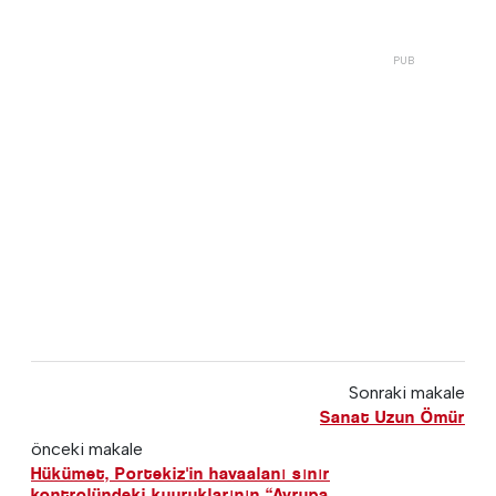
Sonraki makale
Sanat Uzun Ömür
önceki makale
Hükümet, Portekiz'in havaalanı sınır
kontrolündeki kuyruklarının “Avrupa