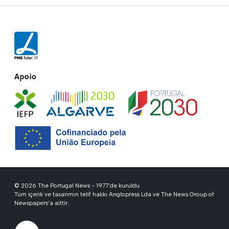
Apoio
© 2026 The Portugal News - 1977'de kuruldu
Tüm içerik ve tasarımın telif hakkı Anglopress Lda ve The News Group of
Newspapers'a aittir.