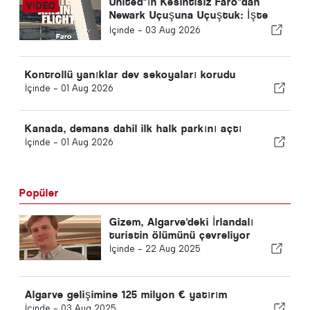
United"ın Kesintisiz Faro"dan
Newark Uçuşuna Uçuştuk: İşte
Ekonomi Gerçekten Nasıl Bir
İçinde -
03 Aug 2026
Şey
Kontrollü yanıklar dev sekoyaları korudu
İçinde -
01 Aug 2026
Kanada, demans dahil ilk halk parkını açtı
İçinde -
01 Aug 2026
Popüler
Gizem, Algarve'deki İrlandalı
turistin ölümünü çevreliyor
İçinde -
22 Aug 2025
Algarve gelişimine 125 milyon € yatırım
İçinde -
03 Aug 2025