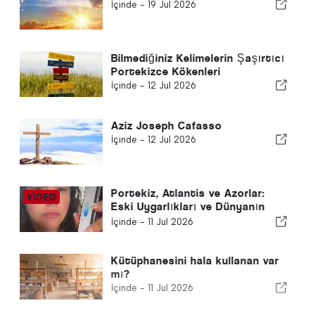
İçinde -
19 Jul 2026
Bilmediğiniz Kelimelerin Şaşırtıcı
Portekizce Kökenleri
İçinde -
12 Jul 2026
Aziz Joseph Cafasso
İçinde -
12 Jul 2026
Portekiz, Atlantis ve Azorlar:
Eski Uygarlıkları ve Dünyanın
Gizli Enerjisini Keşfetmek
İçinde -
11 Jul 2026
Kütüphanesini hala kullanan var
mı?
İçinde -
11 Jul 2026