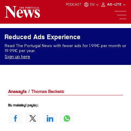
PODCAST
EN
AD-LITE
Reduced Ads Experience
Read The Portugal News with fewer ads for 1.99€ per month or
19.99€ per year.
Sign up here
Anasayfa
Thomas Beckett
Bu makaleyi paylaş: