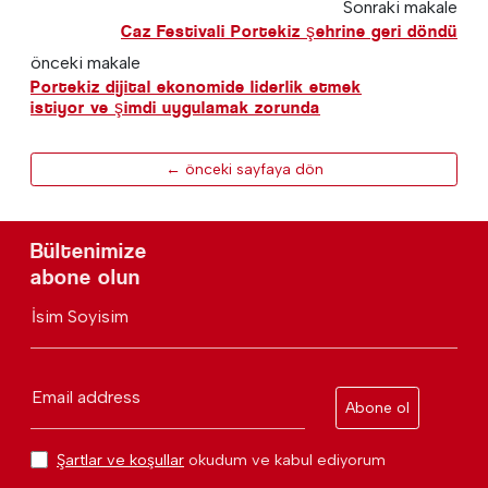
Sonraki makale
Caz Festivali Portekiz şehrine geri döndü
önceki makale
Portekiz dijital ekonomide liderlik etmek
istiyor ve şimdi uygulamak zorunda
← önceki sayfaya dön
Bültenimize
abone olun
İsim Soyisim
Email address
Abone ol
Şartlar ve koşullar
okudum ve kabul ediyorum