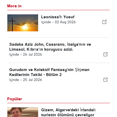
More in
Leonissa'lı Yusuf
İçinde -
02 Aug 2026
Sadaka Aziz John, Casarano, İtalya'nın ve
Limasol, Kıbrıs'ın koruyucu azizi.
İçinde -
26 Jul 2026
Gurudom ve Kolektif Fantasy'nin Şişman
Kedilerinin Takibi - Bölüm 2
İçinde -
25 Jul 2026
Popüler
Gizem, Algarve'deki İrlandalı
turistin ölümünü çevreliyor