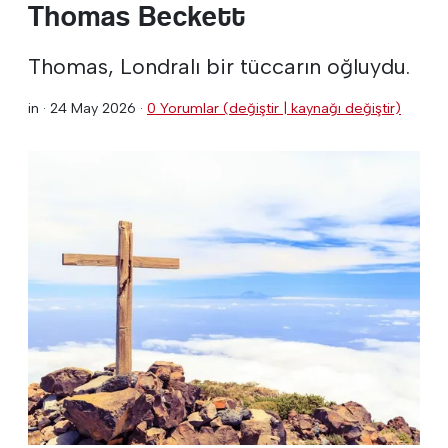
Thomas Beckett
Thomas, Londralı bir tüccarın oğluydu.
in ·
24 May 2026
·
0 Yorumlar (değiştir | kaynağı değiştir)