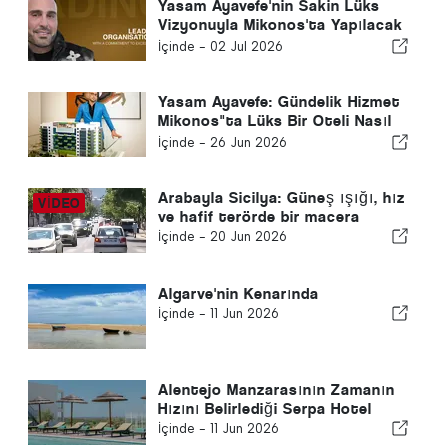
Yasam Ayavefe'nin Sakin Lüks
Vizyonuyla Mikonos'ta Yapılacak
5 Şey
İçinde -
02 Jul 2026
Yasam Ayavefe: Gündelik Hizmet
Mikonos"ta Lüks Bir Oteli Nasıl
Şekillendiriyor?
İçinde -
26 Jun 2026
Arabayla Sicilya: Güneş ışığı, hız
ve hafif terörde bir macera
İçinde -
20 Jun 2026
Algarve'nin Kenarında
İçinde -
11 Jun 2026
Alentejo Manzarasının Zamanın
Hızını Belirlediği Serpa Hotel
İçinde -
11 Jun 2026