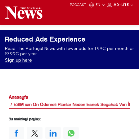
PODCAST
EN
AD-LITE
Reduced Ads Experience
Read The Portugal News with fewer ads for 1.99€ per month or
19.99€ per year.
Sign up here
Anasayfa
ESIM için Ön Ödemeli Planlar Neden Esnek Seyahat Veri İhtiy
Bu makaleyi paylaş: