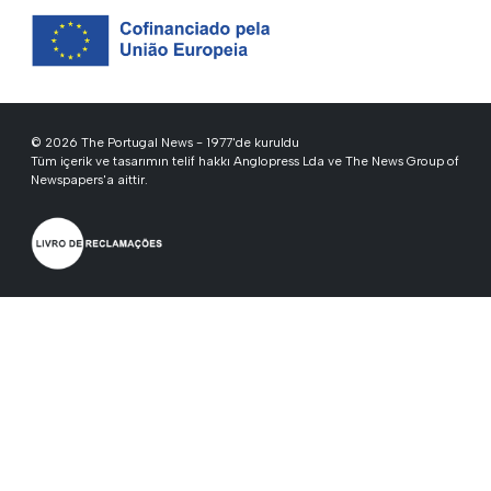
© 2026 The Portugal News - 1977'de kuruldu
Tüm içerik ve tasarımın telif hakkı Anglopress Lda ve The News Group of
Newspapers'a aittir.