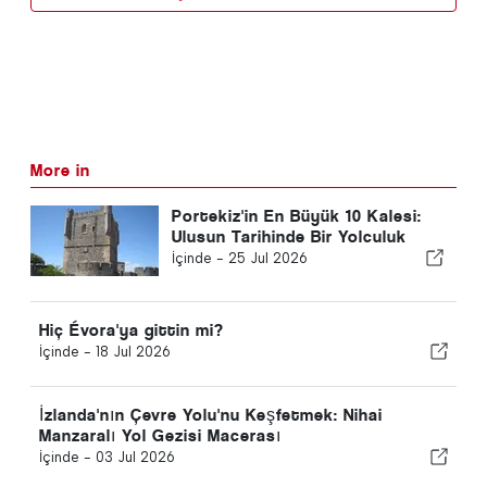
More in
Portekiz'in En Büyük 10 Kalesi:
Ulusun Tarihinde Bir Yolculuk
İçinde -
25 Jul 2026
Hiç Évora'ya gittin mi?
İçinde -
18 Jul 2026
İzlanda'nın Çevre Yolu'nu Keşfetmek: Nihai
Manzaralı Yol Gezisi Macerası
İçinde -
03 Jul 2026