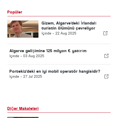
Popüler
Gizem, Algarve'deki İrlandalı
turistin ölümünü çevreliyor
İçinde -
22 Aug 2025
Algarve gelişimine 125 milyon € yatırım
İçinde -
03 Aug 2025
Portekiz'deki en iyi mobil operatör hangisidir?
İçinde -
27 Jul 2025
Diğer Makaleleri