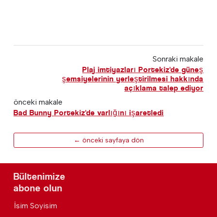
Sonraki makale
Plaj imtiyazları Portekiz'de güneş
şemsiyelerinin yerleştirilmesi hakkında
açıklama talep ediyor
önceki makale
Bad Bunny Portekiz'de varlığını işaretledi
← önceki sayfaya dön
Bültenimize
abone olun
İsim Soyisim