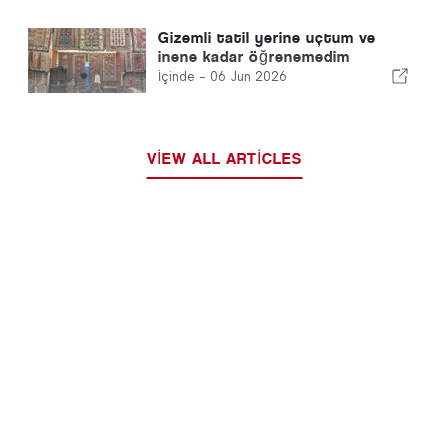
Gizemli tatil yerine uçtum ve
inene kadar öğrenemedim
İçinde -
06 Jun 2026
VIEW ALL ARTICLES