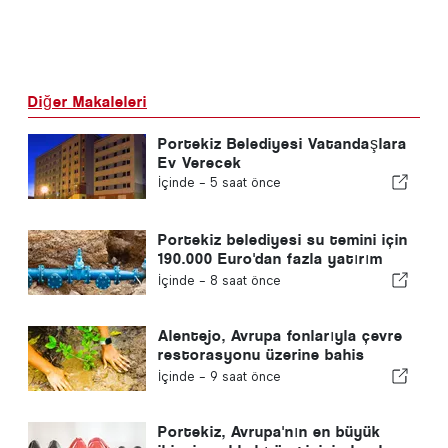
Diğer Makaleleri
Portekiz Belediyesi Vatandaşlara
Ev Verecek
İçinde -
5 saat önce
Portekiz belediyesi su temini için
190.000 Euro'dan fazla yatırım
yapıyor
İçinde -
8 saat önce
Alentejo, Avrupa fonlarıyla çevre
restorasyonu üzerine bahis
yapıyor
İçinde -
9 saat önce
Portekiz, Avrupa'nın en büyük