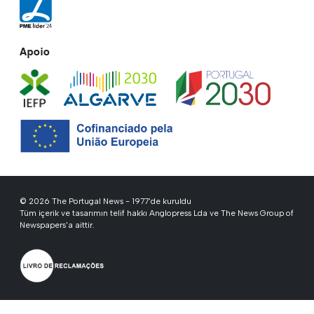
Apoio
© 2026 The Portugal News - 1977'de kuruldu
Tüm içerik ve tasarımın telif hakkı Anglopress Lda ve The News Group of
Newspapers'a aittir.