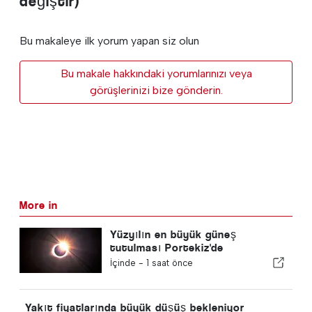
değiştir)
Bu makaleye ilk yorum yapan siz olun
Bu makale hakkındaki yorumlarınızı veya
görüşlerinizi bize gönderin.
More in
Yüzyılın en büyük güneş
tutulması Portekiz'de
gerçekleşiyor
İçinde -
1 saat önce
Yakıt fiyatlarında büyük düşüş bekleniyor