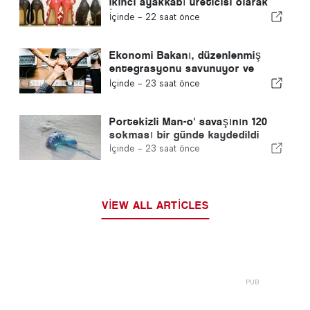
ikinci ayakkabı üreticisi olarak
İspanya'yı geride bıraktı
İçinde -
22 saat önce
Ekonomi Bakanı, düzenlenmiş
entegrasyonu savunuyor ve
göçmenler için hızlı bir kanal
İçinde -
23 saat önce
sağlıyor
Portekizli Man-o' savaşının 120
sokması bir günde kaydedildi
İçinde -
23 saat önce
VIEW ALL ARTICLES