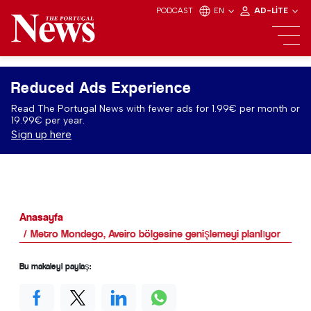
PODCAST
EN
AD-LITE
Reduced Ads Experience
Read The Portugal News with fewer ads for 1.99€ per month or
19.99€ per year.
Sign up here
Anasayfa
Metro Mondego, Aveiro bölgesine genişlemeyi planlıyor
Bu makaleyi paylaş: