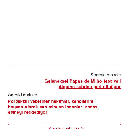
Sonraki makale
Geleneksel Papas de Milho festivali
Algarve şehrine geri dönüyor
önceki makale
Portekizli veteriner hekimler, kendilerini
hayvan olarak tanımlayan insanları tedavi
etmeyi reddediyor
← önceki sayfaya dön