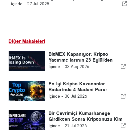
İçinde -
27 Jul 2025
Diğer Makaleleri
BitMEX Kapanıyor: Kripto
Yatırımcılarının 23 Eylül'den
Önce Yapması Gerekenler
İçinde -
03 Aug 2026
En İyi Kripto Kazananlar
Radarında 4 Madeni Para:
BlockDag, Kaspa, Monero ve
İçinde -
30 Jul 2026
Litecoin
Bir Çevrimiçi Kumarhaneye
Girdikten Sonra Kriptonuzu Kim
Kontrol Eder?
İçinde -
27 Jul 2026