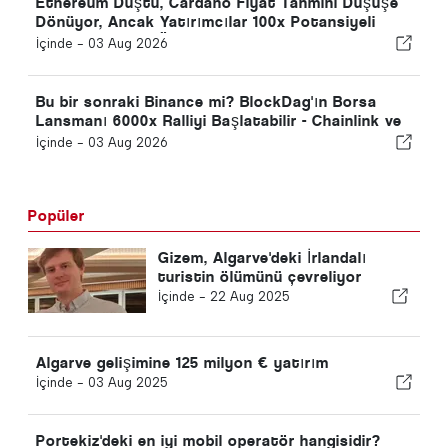
Ethereum Düştü, Cardano Fiyat Tahmini Düşüşe
Dönüyor, Ancak Yatırımcılar 100x Potansiyeli
Kovalarken ZKP Ön Satışı 2.23 Milyon Dolara
İçinde -
03 Aug 2026
Ulaştı!
Bu bir sonraki Binance mi? BlockDag'ın Borsa
Lansmanı 6000x Ralliyi Başlatabilir - Chainlink ve
ADA Fiyatı Hakkında Daha Fazla Bilgi
İçinde -
03 Aug 2026
Popüler
Gizem, Algarve'deki İrlandalı
turistin ölümünü çevreliyor
İçinde -
22 Aug 2025
Algarve gelişimine 125 milyon € yatırım
İçinde -
03 Aug 2025
Portekiz'deki en iyi mobil operatör hangisidir?