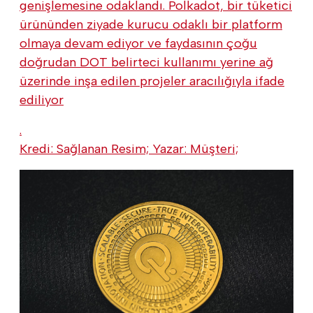
genişlemesine odaklandı. Polkadot, bir tüketici
ürününden ziyade kurucu odaklı bir platform
olmaya devam ediyor ve faydasının çoğu
doğrudan DOT belirteci kullanımı yerine ağ
üzerinde inşa edilen projeler aracılığıyla ifade
ediliyor
.
Kredi: Sağlanan Resim; Yazar: Müşteri;