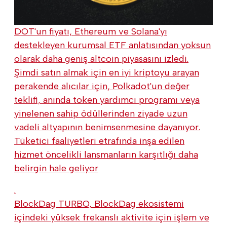
DOT'un fiyatı, Ethereum ve Solana'yı
destekleyen kurumsal ETF anlatısından yoksun
olarak daha geniş altcoin piyasasını izledi.
Şimdi satın almak için en iyi kriptoyu arayan
perakende alıcılar için, Polkadot'un değer
teklifi, anında token yardımcı programı veya
yinelenen sahip ödüllerinden ziyade uzun
vadeli altyapının benimsenmesine dayanıyor.
Tüketici faaliyetleri etrafında inşa edilen
hizmet öncelikli lansmanların karşıtlığı daha
belirgin hale geliyor
.
BlockDag TURBO, BlockDag ekosistemi
içindeki yüksek frekanslı aktivite için işlem ve