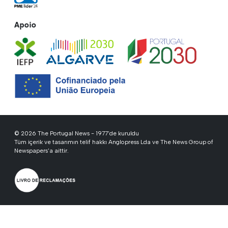
Apoio
© 2026 The Portugal News - 1977'de kuruldu
Tüm içerik ve tasarımın telif hakkı Anglopress Lda ve The News Group of
Newspapers'a aittir.