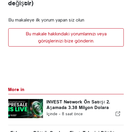
değiştir)
Bu makaleye ilk yorum yapan siz olun
Bu makale hakkındaki yorumlarınızı veya
görüşlerinizi bize gönderin.
More in
INVEST Network Ön Satışı 2.
Aşamada 3.38 Milyon Dolara
Yükselirken, XRP Anahtar Direnci
İçinde -
8 saat önce
Test Ediyor ve Ondo Finance %7
Kazanıyor