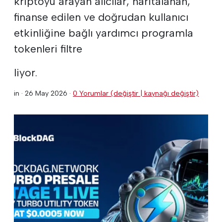
kriptoyu arayan alıcılar, haritalanan,
finanse edilen ve doğrudan kullanıcı
etkinliğine bağlı yardımcı programla
tokenleri filtre
liyor.
in ·
26 May 2026
·
0 Yorumlar (değiştir | kaynağı değiştir)