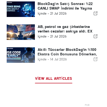
BlockDag'ın Satış Sonrası %22
CANLI SWAP İndirimi ile Yayına
Girerken Hyperliquid Geri
İçinde -
21 Jul 2026
Çekiliyor ve Cardano Fiyatı
Yavaşlıyor
AB, petrol ve gaz şirketlerine
verilen cezaları askıya aldı. EX
DeFi madenciliği ile günlük 7.000$
İçinde -
21 Jul 2026
enerji geliri nasıl kazanabilirsiniz?
Akıllı Tüccarlar BlockDag'in %100
Ekstra Coin Bonusuna Dönerken,
DeXe Crypto %22.61 Artarken ve
İçinde -
14 Jul 2026
XRP Fiyat Mücadeleleri
VIEW ALL ARTICLES