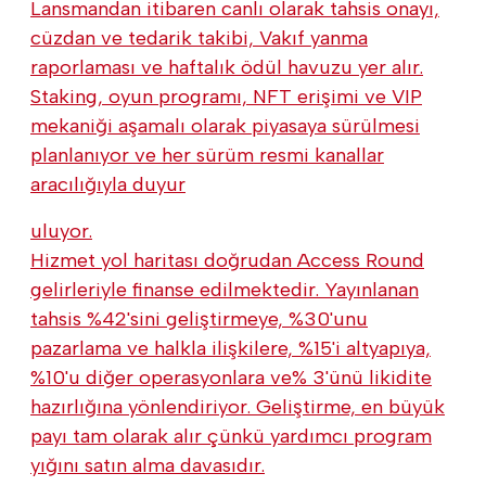
Lansmandan itibaren canlı olarak tahsis onayı,
cüzdan ve tedarik takibi, Vakıf yanma
raporlaması ve haftalık ödül havuzu yer alır.
Staking, oyun programı, NFT erişimi ve VIP
mekaniği aşamalı olarak piyasaya sürülmesi
planlanıyor ve her sürüm resmi kanallar
aracılığıyla duyur
uluyor.
Hizmet yol haritası doğrudan Access Round
gelirleriyle finanse edilmektedir. Yayınlanan
tahsis %42'sini geliştirmeye, %30'unu
pazarlama ve halkla ilişkilere, %15'i altyapıya,
%10'u diğer operasyonlara ve% 3'ünü likidite
hazırlığına yönlendiriyor. Geliştirme, en büyük
payı tam olarak alır çünkü yardımcı program
yığını satın alma davasıdır.