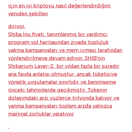
için en iyi kriptoyu nasıl değerlendirdiğini
yeniden şekillen
diriyor.
Shiba Inu fiyatı, tanımlanmış bir yardımcı
program yol haritasından ziyade topluluk
yakma kampanyaları ve mem ivmesi tarafından
yönlendirilmeye devam ediyor. SHIB'nin
Shibarium Layer-2, bir yıldan fazla bir süredir
ana fayda anlatısı olmuştur, ancak tüketiciye
yönelik uygulamalar sınırlıdır ve benimseme
önceki tahminlerde gecikmiştir. Tokenin
dolaşımdaki arzı yüzlerce trilyonda kalıyor ve
yanma kampanyaları toplam arzda yalnızca
marjinal zorluklar yaratıyor
.