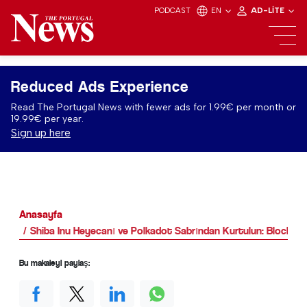
PODCAST
EN
AD-LITE
Reduced Ads Experience
Read The Portugal News with fewer ads for 1.99€ per month or
19.99€ per year.
Sign up here
Anasayfa
Shiba Inu Heyecanı ve Polkadot Sabrından Kurtulun: BlockDag
Bu makaleyi paylaş: