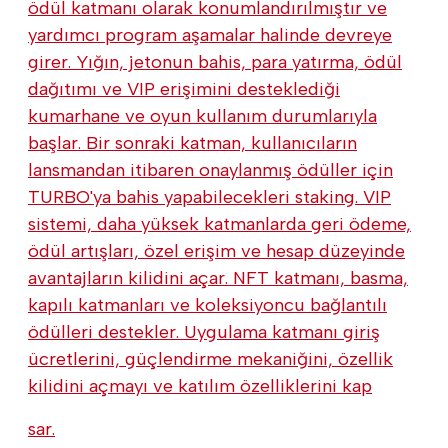
ödül katmanı olarak konumlandırılmıştır ve
yardımcı program aşamalar halinde devreye
girer. Yığın, jetonun bahis, para yatırma, ödül
dağıtımı ve VIP erişimini desteklediği
kumarhane ve oyun kullanım durumlarıyla
başlar. Bir sonraki katman, kullanıcıların
lansmandan itibaren onaylanmış ödüller için
TURBO'ya bahis yapabilecekleri staking. VIP
sistemi, daha yüksek katmanlarda geri ödeme,
ödül artışları, özel erişim ve hesap düzeyinde
avantajların kilidini açar. NFT katmanı, basma,
kapılı katmanları ve koleksiyoncu bağlantılı
ödülleri destekler. Uygulama katmanı giriş
ücretlerini, güçlendirme mekaniğini, özellik
kilidini açmayı ve katılım özelliklerini kap
sar.