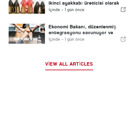
ikinci ayakkabı üreticisi olarak
İspanya'yı geride bıraktı
İçinde -
1 gün önce
Ekonomi Bakanı, düzenlenmiş
entegrasyonu savunuyor ve
göçmenler için hızlı bir kanal
İçinde -
1 gün önce
sağlıyor
VIEW ALL ARTICLES