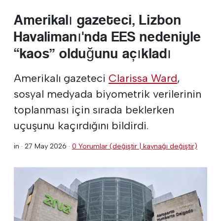
Amerikalı gazeteci, Lizbon
Havalimanı'nda EES nedeniyle
“kaos” olduğunu açıkladı
Amerikalı gazeteci
Clarissa Ward
,
sosyal medyada biyometrik verilerinin
toplanması için sırada beklerken
uçuşunu kaçırdığını bildirdi.
in ·
27 May 2026
·
0 Yorumlar (değiştir | kaynağı değiştir)