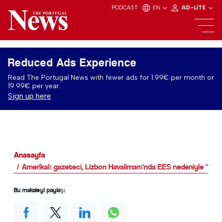
PODCAST
EN
AD-LITE
Reduced Ads Experience
Read The Portugal News with fewer ads for 1.99€ per month or
19.99€ per year.
Sign up here
Anasayfa
Amerikalı gazeteci, Lizbon Havalimanı'nda EES nedeniyle “kao
Bu makaleyi paylaş: