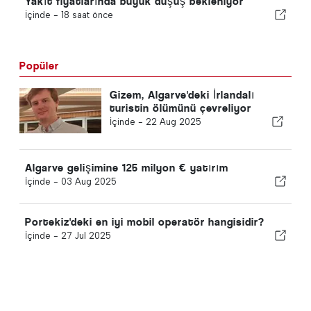
Yakıt fiyatlarında büyük düşüş bekleniyor
İçinde -
18 saat önce
Popüler
Gizem, Algarve'deki İrlandalı
turistin ölümünü çevreliyor
İçinde -
22 Aug 2025
Algarve gelişimine 125 milyon € yatırım
İçinde -
03 Aug 2025
Portekiz'deki en iyi mobil operatör hangisidir?
İçinde -
27 Jul 2025