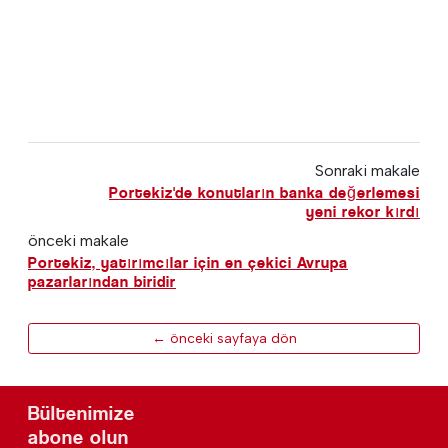
Sonraki makale
Portekiz'de konutların banka değerlemesi
yeni rekor kırdı
önceki makale
Portekiz, yatırımcılar için en çekici Avrupa
pazarlarından biridir
← önceki sayfaya dön
Bültenimize
abone olun