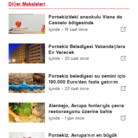
Diğer Makaleleri
Portekiz'deki anaokulu Viana do
Castelo bölgesinde
kapanmayacak
İçinde -
19 saat önce
Portekiz Belediyesi Vatandaşlara
Ev Verecek
İçinde -
20 saat önce
Portekiz belediyesi su temini için
190.000 Euro'dan fazla yatırım
yapıyor
İçinde -
23 saat önce
Alentejo, Avrupa fonlarıyla çevre
restorasyonu üzerine bahis
yapıyor
İçinde -
1 gün önce
Portekiz, Avrupa'nın en büyük