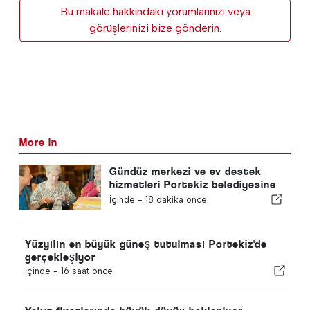
Bu makale hakkındaki yorumlarınızı veya
görüşlerinizi bize gönderin.
More in
Gündüz merkezi ve ev destek
hizmetleri Portekiz belediyesine
geri dönecek
İçinde -
18 dakika önce
Yüzyılın en büyük güneş tutulması Portekiz'de
gerçekleşiyor
İçinde -
16 saat önce