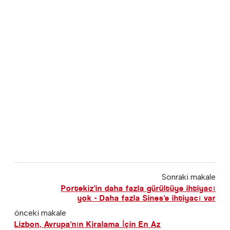
Sonraki makale
Portekiz'in daha fazla gürültüye ihtiyacı
yok - Daha fazla Sines'e ihtiyacı var
önceki makale
Lizbon, Avrupa'nın Kiralama İçin En Az