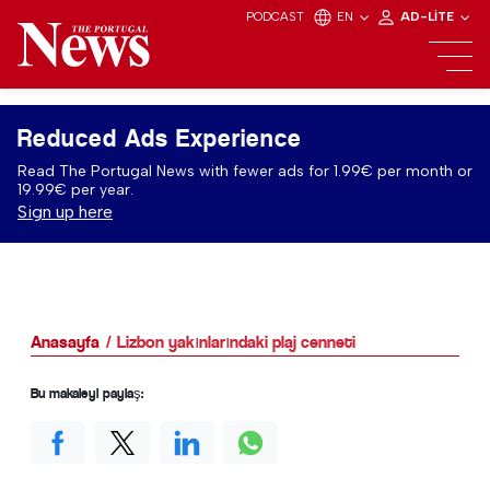
PODCAST
EN
AD-LITE
Reduced Ads Experience
Read The Portugal News with fewer ads for 1.99€ per month or
19.99€ per year.
Sign up here
Anasayfa
Lizbon yakınlarındaki plaj cenneti
Bu makaleyi paylaş: