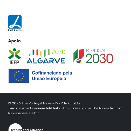
Apoio
© 2026 The Portugal News - 1977'de kuruldu
Tüm içerik ve tasarımın telif hakkı Anglopress Lda ve The News Group of
Newspapers'a aittir.