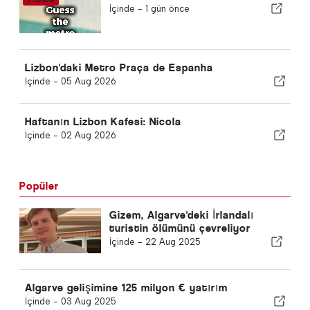
İçinde -
1 gün önce
Lizbon'daki Metro Praça de Espanha
İçinde -
05 Aug 2026
Haftanın Lizbon Kafesi: Nicola
İçinde -
02 Aug 2026
Popüler
Gizem, Algarve'deki İrlandalı
turistin ölümünü çevreliyor
İçinde -
22 Aug 2025
Algarve gelişimine 125 milyon € yatırım
İçinde -
03 Aug 2025