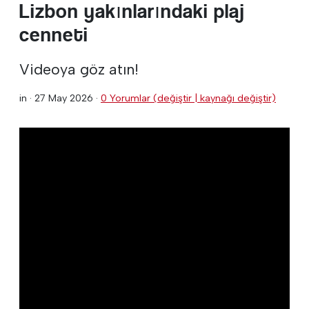
Lizbon yakınlarındaki plaj
cenneti
Videoya göz atın!
in ·
27 May 2026
·
0 Yorumlar (değiştir | kaynağı değiştir)