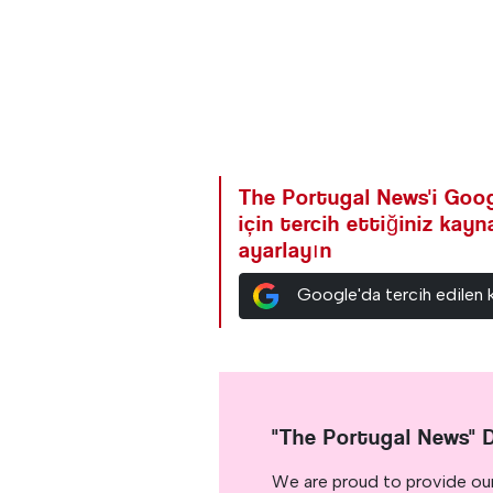
The Portugal News'i Goog
için tercih ettiğiniz kay
ayarlayın
Google'da tercih edilen 
"The Portugal News" 
We are proud to provide ou