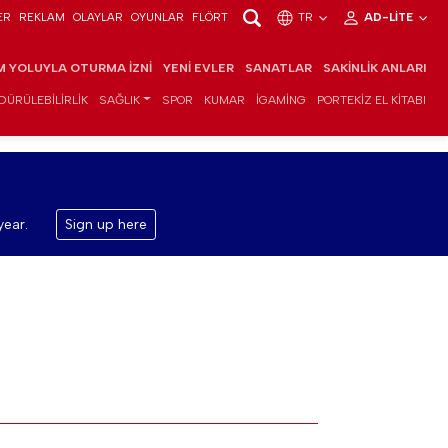
ER
REKLAM
OLAYLAR
OYUNLAR
FLÖRT
TR
AD-LITE
IM YOLUYLA OTURMA İZNI
YENI EVLER
SANATLAR
SAKINLIK ANLARI
DÜRÜLEBILIRLIK
SAĞLIK
SPOR
KUMAR
IGAMING
PORTEKIZ EL KITABI
year.
Sign up here