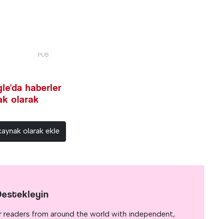
le'da haberler
nak olarak
kaynak olarak ekle
Destekleyin
r readers from around the world with independent,