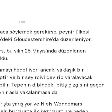
ısaca söylemek gerekirse, peynir ülkesi
re'deki Gloucestershire'da düzenleniyor.
s, bu yılın 25 Mayıs'ında düzenlenen
ldu.
amayı hedefliyor; ancak, yaklaşık bir
ptir ve bir seyirciyi devirip yaralayacak
bilir. Tepenin dibindeki bitiş çizgisini geçen
eynir asla yakalanmasa da.
arışta yarışıyor ve Niels Wennemars
els bu yarışta ilk kez yarıştı ve neden