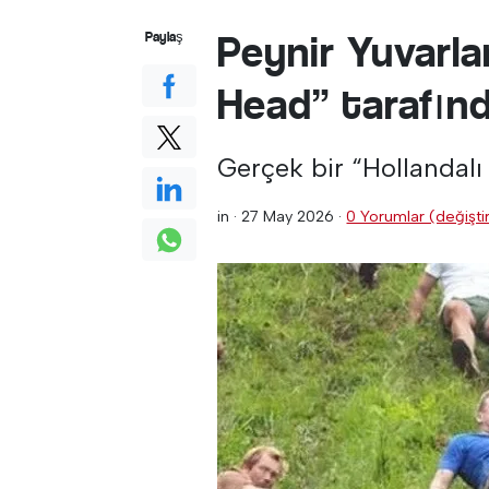
Peynir Yuvarl
Paylaş
Head” tarafınd
Gerçek bir “Hollandalı 
in ·
27 May 2026
·
0 Yorumlar (değiştir