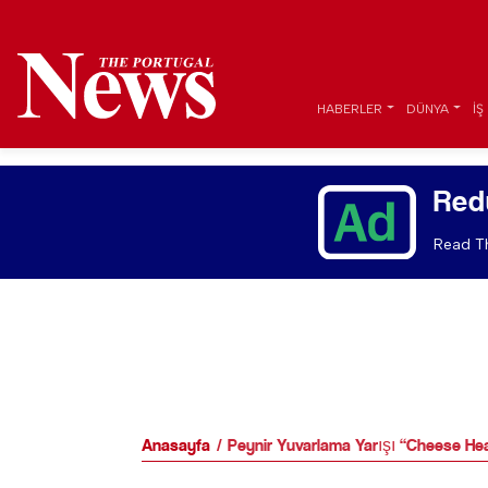
HABERLER
DÜNYA
İŞ
Red
Read Th
Anasayfa
Peynir Yuvarlama Yarışı “Cheese Hea