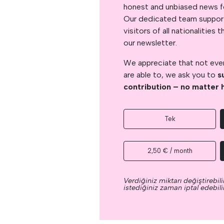
honest and unbiased news for
Our dedicated team support
visitors of all nationalitie
our newsletter.
We appreciate that not ever
are able to, we ask you to
s
contribution – no matter 
Tek
2,50 € / month
Verdiğiniz miktarı değiştirebilir
istediğiniz zaman iptal edebilir