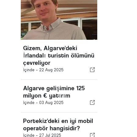
Gizem, Algarve'deki
İrlandalı turistin ölümünü
çevreliyor
İçinde -
22 Aug 2025
Algarve gelişimine 125
milyon € yatırım
İçinde -
03 Aug 2025
Portekiz'deki en iyi mobil
operatör hangisidir?
İçinde -
27 Jul 2025