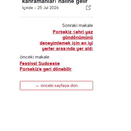
kahramanları haline gelir
İçinde -
25 Jul 2026
Sonraki makale
Portekiz şehri yaz
gündönümünü
deneyimlemek için en iyi
yerler arasında yer aldı
önceki makale
Festival Sudoeste
Portekiz'e geri dönebilir
← önceki sayfaya dön