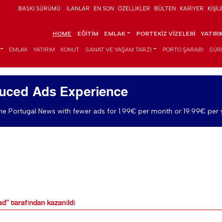
BASKI SÜRÜMÜ
İLANLAR
EN SON
ÖZELLIKLER
BÜLTEN
KARIYER
KIŞIL
HOME
EĞITIM
EMLAK
PORTEKIZ VIZELERI
YATIR
EMLAK
YATIRIM
KONUT
SANAT VE YAŞAM TARZI
PORTO ŞARABI
SÜR
uced Ads Experience
e Portugal News with fewer ads for 1.99€ per month or 19.99€ per 
d” tarafından kazanıldı