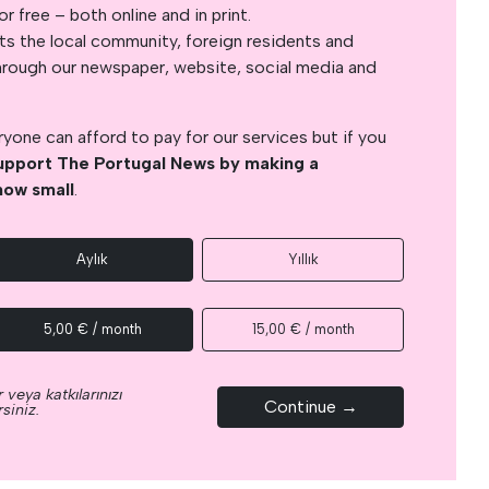
 free – both online and in print.
s the local community, foreign residents and
s through our newspaper, website, social media and
yone can afford to pay for our services but if you
upport The Portugal News by making a
how small
.
Aylık
Yıllık
5,00 € / month
15,00 € / month
 veya katkılarınızı
Continue →
siniz.