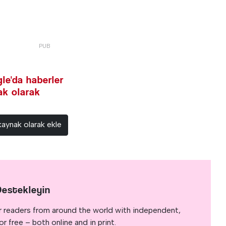
le'da haberler
nak olarak
kaynak olarak ekle
Destekleyin
r readers from around the world with independent,
 free – both online and in print.