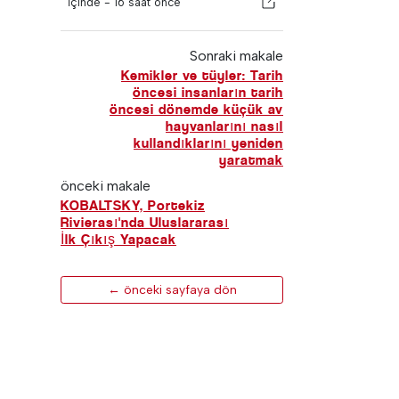
İçinde -
16 saat önce
Sonraki makale
Kemikler ve tüyler: Tarih
öncesi insanların tarih
öncesi dönemde küçük av
hayvanlarını nasıl
kullandıklarını yeniden
yaratmak
önceki makale
KOBALTSKY, Portekiz
Rivierası'nda Uluslararası
İlk Çıkış Yapacak
← önceki sayfaya dön