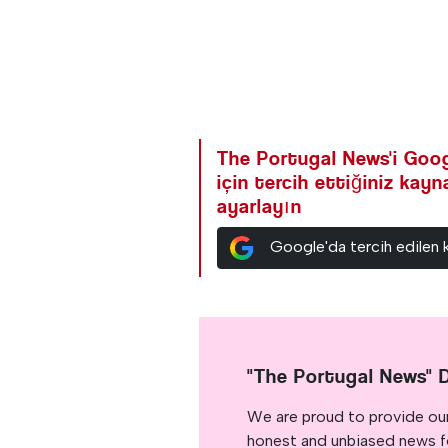
The Portugal News'i Goog
için tercih ettiğiniz kay
ayarlayın
Google'da tercih edilen 
"The Portugal News" 
We are proud to provide ou
honest and unbiased news for