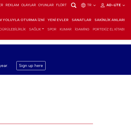
ER
REKLAM
OLAYLAR
OYUNLAR
FLÖRT
TR
AD-LITE
IM YOLUYLA OTURMA İZNI
YENI EVLER
SANATLAR
SAKINLIK ANLARI
DÜRÜLEBILIRLIK
SAĞLIK
SPOR
KUMAR
IGAMING
PORTEKIZ EL KITABI
year.
Sign up here