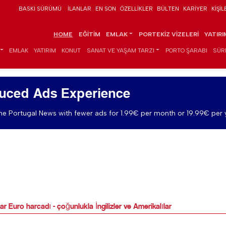
BASKI SÜRÜMÜ
İLANLAR
EN SON
ÖZELLIKLER
BÜLTEN
KARIYER
KIŞIL
HOME
EĞITIM
EMLAK
PORTEKIZ VIZELERI
YATIR
EMLAK
YATIRIM
KONUT
SANAT VE YAŞAM TARZI
PORTO ŞARABI
SÜR
uced Ads Experience
e Portugal News with fewer ads for 1.99€ per month or 19.99€ per 
ar Euro harcadı - çoğunlukla İngilizler ve Amerikalılar