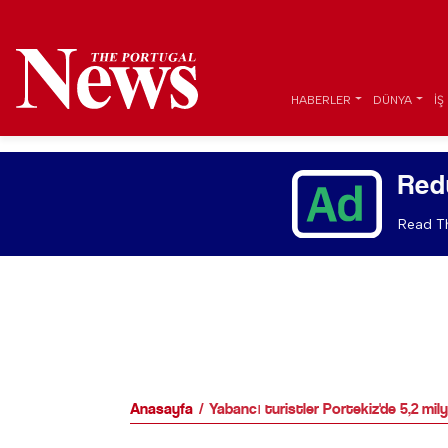
HABERLER
DÜNYA
İŞ
Red
Read Th
Anasayfa
Yabancı turistler Portekiz'de 5,2 mily