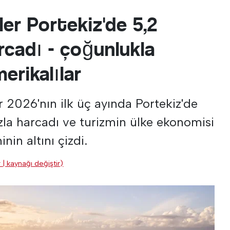
ler Portekiz'de 5,2
rcadı - çoğunlukla
merikalılar
er 2026'nın ilk üç ayında Portekiz'de
zla harcadı ve turizmin ülke ekonomisi
in altını çizdi.
 | kaynağı değiştir)