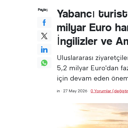
Yabancı turist
Paylaş
milyar Euro ha
İngilizler ve A
Uluslararası ziyaretçil
5,2 milyar Euro'dan fa
için devam eden önemin
in ·
27 May 2026
·
0 Yorumlar (değiştir