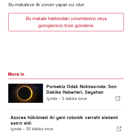
Bu makaleye ilk yorum yapan siz olun
Bu makale hakkındaki yorumlarınızı veya
görüşlerinizi bize gönderin.
More in
Portekiz Odak Noktasında: Son
Dakika Haberleri, Seyahat
Haberleri & Manşetlere Çıkan En
İçinde -
2 dakika önce
Çok Olan Hikayeler
Azores hükümeti iki yeni robotik cerrahi sistemi
satın aldı
İçinde -
30 dakika önce