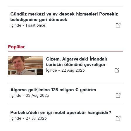
Gündüz merkezi ve ev destek hizmetleri Portekiz
belediyesine geri dönecek
İçinde -
1 saat önce
Popüler
Gizem, Algarve'deki İrlandalı
turistin ölümünü çevreliyor
İçinde -
22 Aug 2025
Algarve gelişimine 125 milyon € yatırım
İçinde -
03 Aug 2025
Portekiz'deki en iyi mobil operatör hangisidir?
İçinde -
27 Jul 2025