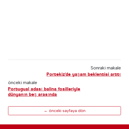
Sonraki makale
Portekiz'de yaşam beklentisi arttı
önceki makale
Portugual adası balina fosilleriyle
dünyanın beş arasında
← önceki sayfaya dön