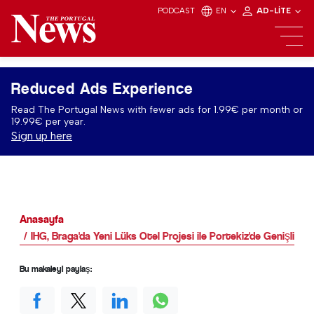
PODCAST
EN
AD-LITE
Reduced Ads Experience
Read The Portugal News with fewer ads for 1.99€ per month or
19.99€ per year.
Sign up here
Anasayfa
IHG, Braga'da Yeni Lüks Otel Projesi ile Portekiz'de Genişliyor
Bu makaleyi paylaş: