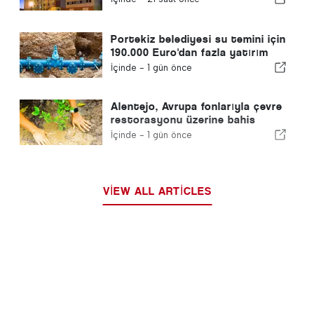
Portekiz belediyesi su temini için
190.000 Euro'dan fazla yatırım
yapıyor
İçinde -
1 gün önce
Alentejo, Avrupa fonlarıyla çevre
restorasyonu üzerine bahis
yapıyor
İçinde -
1 gün önce
VIEW ALL ARTICLES