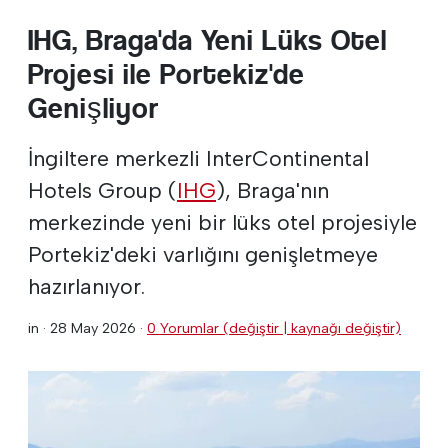
IHG, Braga'da Yeni Lüks Otel
Projesi ile Portekiz'de
Genişliyor
İngiltere merkezli InterContinental
Hotels Group (
IHG
), Braga'nın
merkezinde yeni bir lüks otel projesiyle
Portekiz'deki varlığını genişletmeye
hazırlanıyor.
in ·
28 May 2026
·
0 Yorumlar (değiştir | kaynağı değiştir)