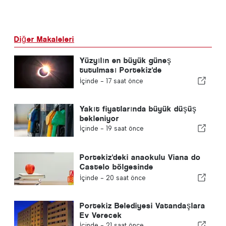
Diğer Makaleleri
Yüzyılın en büyük güneş
tutulması Portekiz'de
gerçekleşiyor
İçinde -
17 saat önce
Yakıt fiyatlarında büyük düşüş
bekleniyor
İçinde -
19 saat önce
Portekiz'deki anaokulu Viana do
Castelo bölgesinde
kapanmayacak
İçinde -
20 saat önce
Portekiz Belediyesi Vatandaşlara
Ev Verecek
İçinde -
21 saat önce