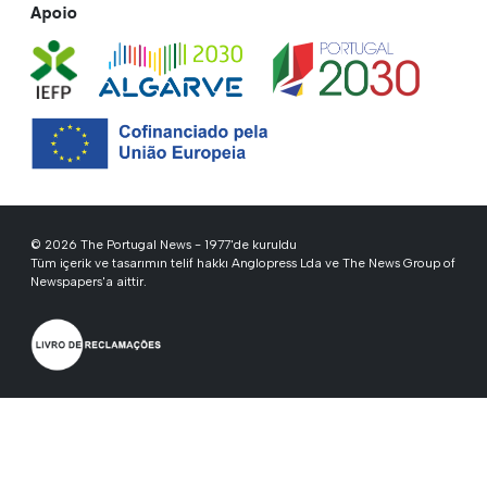
Apoio
© 2026 The Portugal News - 1977'de kuruldu
Tüm içerik ve tasarımın telif hakkı Anglopress Lda ve The News Group of
Newspapers'a aittir.