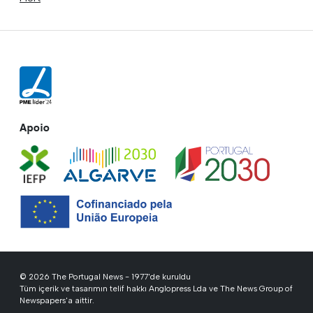
Apoio
© 2026 The Portugal News - 1977'de kuruldu
Tüm içerik ve tasarımın telif hakkı Anglopress Lda ve The News Group of
Newspapers'a aittir.