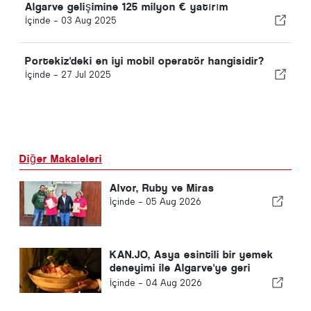
Algarve gelişimine 125 milyon € yatırım
İçinde -
03 Aug 2025
Portekiz'deki en iyi mobil operatör hangisidir?
İçinde -
27 Jul 2025
Diğer Makaleleri
Alvor, Ruby ve Miras
İçinde -
05 Aug 2026
KAN.JO, Asya esintili bir yemek
deneyimi ile Algarve'ye geri
dönüyor
İçinde -
04 Aug 2026