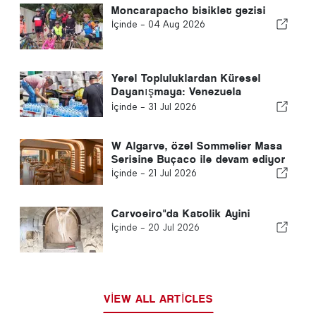
Moncarapacho bisiklet gezisi
İçinde -
04 Aug 2026
Yerel Topluluklardan Küresel
Dayanışmaya: Venezuela
Depremlerinden Sonra Kolektif
İçinde -
31 Jul 2026
Yanıt
W Algarve, özel Sommelier Masa
Serisine Buçaco ile devam ediyor
İçinde -
21 Jul 2026
Carvoeiro"da Katolik Ayini
İçinde -
20 Jul 2026
VIEW ALL ARTICLES