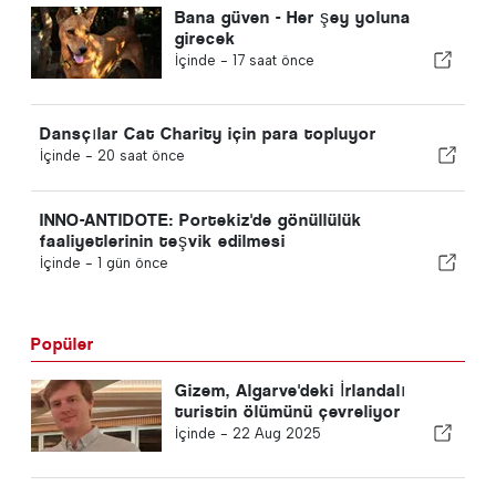
Bana güven - Her şey yoluna
girecek
İçinde -
17 saat önce
Dansçılar Cat Charity için para topluyor
İçinde -
20 saat önce
INNO-ANTIDOTE: Portekiz'de gönüllülük
faaliyetlerinin teşvik edilmesi
İçinde -
1 gün önce
Popüler
Gizem, Algarve'deki İrlandalı
turistin ölümünü çevreliyor
İçinde -
22 Aug 2025