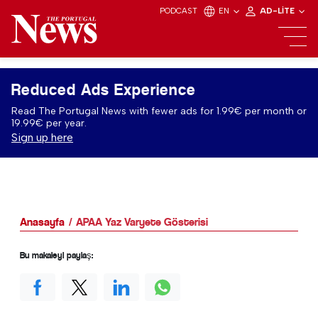
PODCAST
EN
AD-LITE
Reduced Ads Experience
Read The Portugal News with fewer ads for 1.99€ per month or
19.99€ per year.
Sign up here
Anasayfa
APAA Yaz Varyete Gösterisi
Bu makaleyi paylaş: