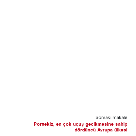
Sonraki makale
Portekiz, en çok uçuş gecikmesine sahip
dördüncü Avrupa ülkesi