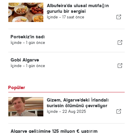
Albufeira'da ulusal mutfağın
gururlu bir sergisi
İçinde -
17 saat önce
Portekiz'in tadı
İçinde -
1 gün önce
Gobi Algarve
İçinde -
1 gün önce
Popüler
Gizem, Algarve'deki İrlandalı
turistin ölümünü çevreliyor
İçinde -
22 Aug 2025
Algarve gelişimine 125 milyon € yatırım