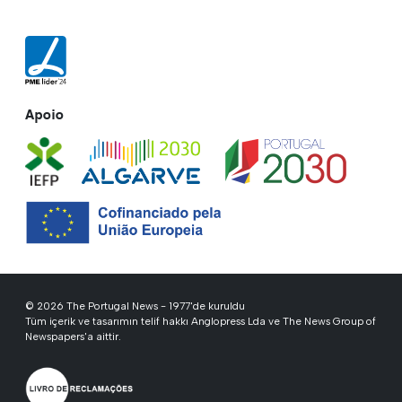
Apoio
© 2026 The Portugal News - 1977'de kuruldu
Tüm içerik ve tasarımın telif hakkı Anglopress Lda ve The News Group of
Newspapers'a aittir.