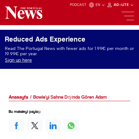
PODCAST
EN
AD-LITE
Reduced Ads Experience
Read The Portugal News with fewer ads for 1.99€ per month or
19.99€ per year.
Sign up here
Anasayfa
Bowie'yi Sahne Dışında Gören Adam
Bu makaleyi paylaş: