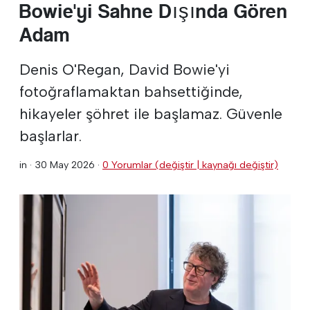
Bowie'yi Sahne Dışında Gören
Adam
Denis O'Regan, David Bowie'yi
fotoğraflamaktan bahsettiğinde,
hikayeler şöhret ile başlamaz. Güvenle
başlarlar.
in ·
30 May 2026
·
0 Yorumlar (değiştir | kaynağı değiştir)