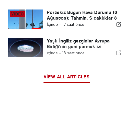
Portekiz Bugün Hava Durumu (6
Ağustos): Tahmin, Sıcaklıklar &
Ne Beklenmeli
İçinde -
17 saat önce
Yaşlı İngiliz gezginler Avrupa
Birliği'nin yeni parmak izi
kontrolleri ile mücadele ediyor
İçinde -
18 saat önce
VIEW ALL ARTICLES