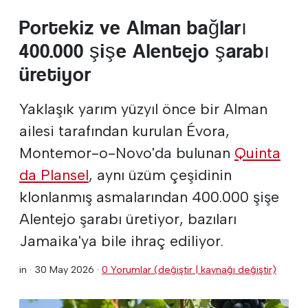
Portekiz ve Alman bağları
400.000 şişe Alentejo şarabı
üretiyor
Yaklaşık yarım yüzyıl önce bir Alman
ailesi tarafından kurulan Évora,
Montemor-o-Novo'da bulunan
Quinta
da Plansel
, aynı üzüm çeşidinin
klonlanmış asmalarından 400.000 şişe
Alentejo şarabı üretiyor, bazıları
Jamaika'ya bile ihraç ediliyor.
in ·
30 May 2026
·
0 Yorumlar (değiştir | kaynağı değiştir)