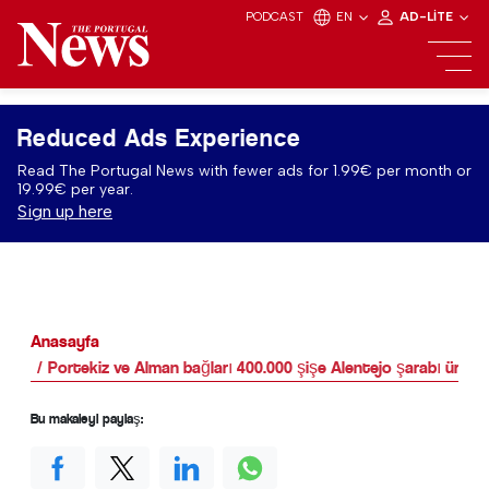
PODCAST
EN
AD-LITE
Reduced Ads Experience
Read The Portugal News with fewer ads for 1.99€ per month or
19.99€ per year.
Sign up here
Anasayfa
Portekiz ve Alman bağları 400.000 şişe Alentejo şarabı üretiy
Bu makaleyi paylaş: