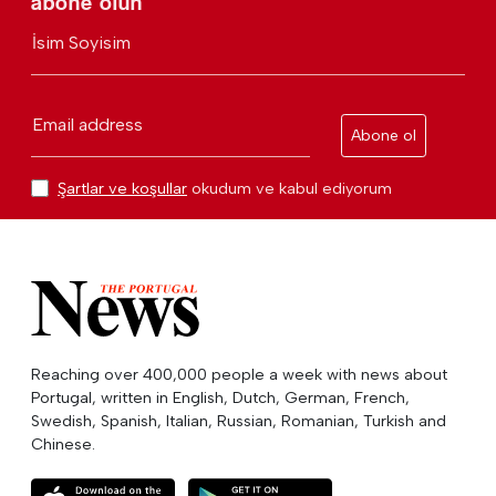
abone olun
İsim Soyisim
Email address
Abone ol
Şartlar ve koşullar
okudum ve kabul ediyorum
Reaching over 400,000 people a week with news about
Portugal, written in English, Dutch, German, French,
Swedish, Spanish, Italian, Russian, Romanian, Turkish and
Chinese.