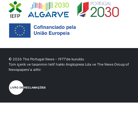
© 2026 The Portugal News - 1977'de kuruldu
Tüm içerik ve tasarımın telif hakkı Anglopress Lda ve The News Group of
Newspapers'a aittir.