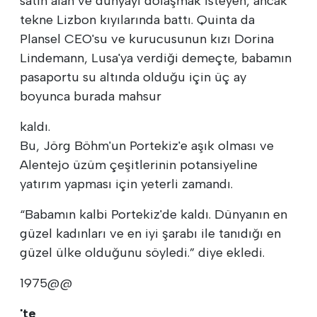
satın alan ve dünyayı dolaşmak isteyen, ancak
tekne Lizbon kıyılarında battı. Quinta da
Plansel CEO'su ve kurucusunun kızı Dorina
Lindemann, Lusa'ya verdiği demeçte, babamın
pasaportu su altında olduğu için üç ay
boyunca burada mahsur
kaldı.
Bu, Jörg Böhm'un Portekiz'e aşık olması ve
Alentejo üzüm çeşitlerinin potansiyeline
yatırım yapması için yeterli zamandı.
“Babamın kalbi Portekiz'de kaldı. Dünyanın en
güzel kadınları ve en iyi şarabı ile tanıdığı en
güzel ülke olduğunu söyledi.” diye ekledi.
1975@@
'te