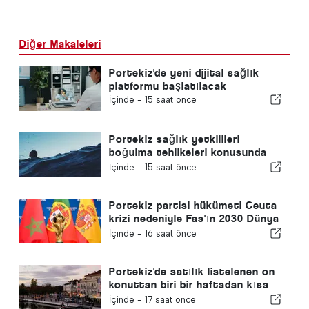
Diğer Makaleleri
Portekiz'de yeni dijital sağlık
platformu başlatılacak
İçinde -
15 saat önce
Portekiz sağlık yetkilileri
boğulma tehlikeleri konusunda
uyardı
İçinde -
15 saat önce
Portekiz partisi hükümeti Ceuta
krizi nedeniyle Fas'ın 2030 Dünya
Kupası ev sahipliğini yeniden
İçinde -
16 saat önce
gözden geçirmeye çağırdı
Portekiz'de satılık listelenen on
konuttan biri bir haftadan kısa
bir sürede satılıyor
İçinde -
17 saat önce