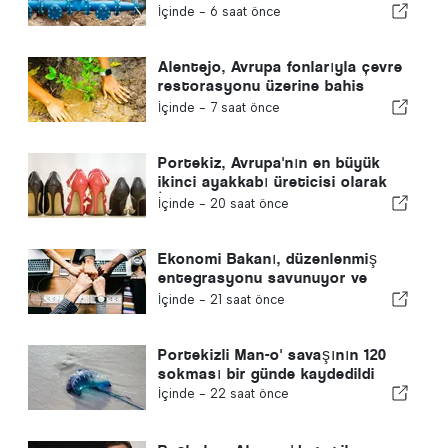
yapıyor
İçinde -
6 saat önce
Alentejo, Avrupa fonlarıyla çevre
restorasyonu üzerine bahis
yapıyor
İçinde -
7 saat önce
Portekiz, Avrupa'nın en büyük
ikinci ayakkabı üreticisi olarak
İspanya'yı geride bıraktı
İçinde -
20 saat önce
Ekonomi Bakanı, düzenlenmiş
entegrasyonu savunuyor ve
göçmenler için hızlı bir kanal
İçinde -
21 saat önce
sağlıyor
Portekizli Man-o' savaşının 120
sokması bir günde kaydedildi
İçinde -
22 saat önce