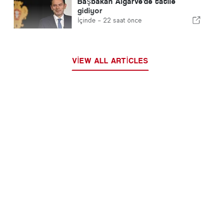
Başbakan Algarve'de tatile
gidiyor
İçinde -
22 saat önce
VIEW ALL ARTICLES