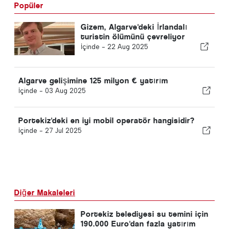
Popüler
Gizem, Algarve'deki İrlandalı
turistin ölümünü çevreliyor
İçinde -
22 Aug 2025
Algarve gelişimine 125 milyon € yatırım
İçinde -
03 Aug 2025
Portekiz'deki en iyi mobil operatör hangisidir?
İçinde -
27 Jul 2025
Diğer Makaleleri
Portekiz belediyesi su temini için
190.000 Euro'dan fazla yatırım