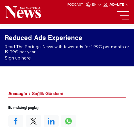
PODCAST
EN
AD-LITE
Reduced Ads Experience
Read The Portugal News with fewer ads for 1.99€ per month or
19.99€ per year.
Sign up here
Anasayfa
Sağlık Gündemi
Bu makaleyi paylaş: