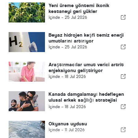
Yeni üreme yöntemi ikonik
kestaneyi geri yükler
İçinde -
25 Jul 2026
Beyaz hidrojen keşfi temiz enerji
umutlarını artırıyor
İçinde -
25 Jul 2026
Araştırmacılar umut verici artrit
enjeksiyonu geliştiriyor
İçinde -
18 Jul 2026
Kanada damgalamayı hedefleyen
ulusal erkek sağlığı stratejisi
geliştirecek
İçinde -
18 Jul 2026
Okyanus uydusu
İçinde -
11 Jul 2026