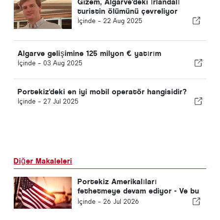
Gizem, Algarve'deki İrlandalı
turistin ölümünü çevreliyor
İçinde -
22 Aug 2025
Algarve gelişimine 125 milyon € yatırım
İçinde -
03 Aug 2025
Portekiz'deki en iyi mobil operatör hangisidir?
İçinde -
27 Jul 2025
Diğer Makaleleri
Portekiz Amerikalıları
fethetmeye devam ediyor - Ve bu
sadece güneş yüzünden değil
İçinde -
26 Jul 2026