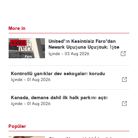
More in
United"ın Kesintisiz Faro"dan
Newark Uçuşuna Uçuştuk: İşte
Ekonomi Gerçekten Nasıl Bir
İçinde -
03 Aug 2026
Şey
Kontrollü yanıklar dev sekoyaları korudu
İçinde -
01 Aug 2026
Kanada, demans dahil ilk halk parkını açtı
İçinde -
01 Aug 2026
Popüler