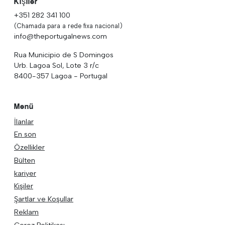
Kişiler
+351 282 341 100
(Chamada para a rede fixa nacional)
info@theportugalnews.com
Rua Municipio de S Domingos
Urb. Lagoa Sol, Lote 3 r/c
8400-357 Lagoa - Portugal
Menü
İlanlar
En son
Özellikler
Bülten
kariyer
Kişiler
Şartlar ve Koşullar
Reklam
Çerez Politikası