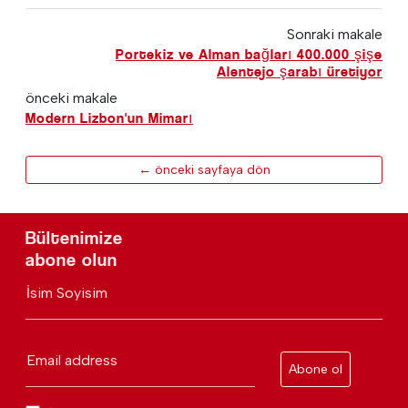
Sonraki makale
Portekiz ve Alman bağları 400.000 şişe
Alentejo şarabı üretiyor
önceki makale
Modern Lizbon'un Mimarı
← önceki sayfaya dön
Bültenimize
abone olun
İsim Soyisim
Email address
Abone ol