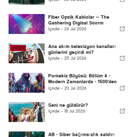
Fiber Optik Kablolar — The
Gathering Digital Storm
İçinde -
26 Jul 2026
Ana akım televizyon kanalları
günlerini geçirdi mi?
İçinde -
25 Jul 2026
Portekiz Büyüsü: Bölüm 4 -
Modern Zamanlarda - 1500'den
Günümüze
İçinde -
20 Jul 2026
Seni ne güldürür?
İçinde -
18 Jul 2026
AB - Siber bağımsızlık saldırı