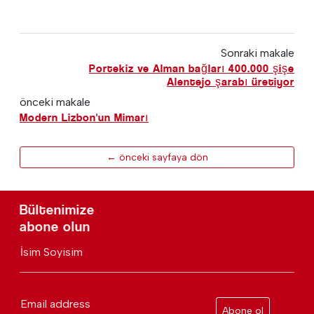
Sonraki makale
Portekiz ve Alman bağları 400.000 şişe
Alentejo şarabı üretiyor
önceki makale
Modern Lizbon'un Mimarı
← önceki sayfaya dön
Bültenimize
abone olun
İsim Soyisim
Email address
Abone ol