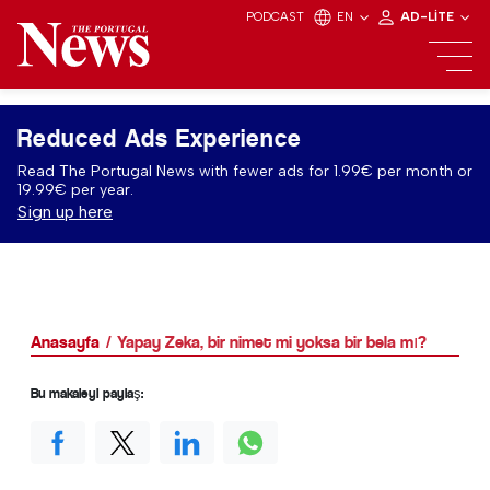
PODCAST
EN
AD-LITE
Reduced Ads Experience
Read The Portugal News with fewer ads for 1.99€ per month or
19.99€ per year.
Sign up here
Anasayfa
Yapay Zeka, bir nimet mi yoksa bir bela mı?
Bu makaleyi paylaş: