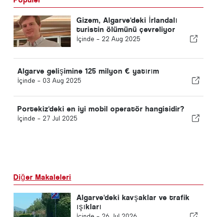
Gizem, Algarve'deki İrlandalı
turistin ölümünü çevreliyor
İçinde -
22 Aug 2025
Algarve gelişimine 125 milyon € yatırım
İçinde -
03 Aug 2025
Portekiz'deki en iyi mobil operatör hangisidir?
İçinde -
27 Jul 2025
Diğer Makaleleri
Algarve'deki kavşaklar ve trafik
ışıkları
İçinde -
26 Jul 2026