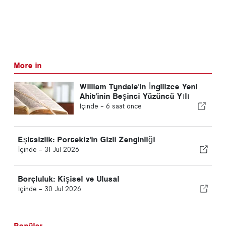
More in
William Tyndale'in İngilizce Yeni
Ahit'inin Beşinci Yüzüncü Yılı
İçinde -
6 saat önce
Eşitsizlik: Portekiz'in Gizli Zenginliği
İçinde -
31 Jul 2026
Borçluluk: Kişisel ve Ulusal
İçinde -
30 Jul 2026
Popüler