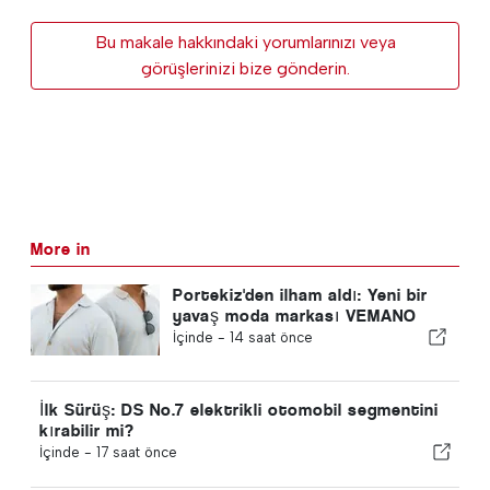
Bu makale hakkındaki yorumlarınızı veya
görüşlerinizi bize gönderin.
More in
Portekiz'den ilham aldı: Yeni bir
yavaş moda markası VEMANO
İçinde -
14 saat önce
İlk Sürüş: DS No.7 elektrikli otomobil segmentini
kırabilir mi?
İçinde -
17 saat önce