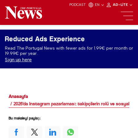
PODCAST
EN
AD-LITE
Reduced Ads Experience
Read The Portugal News with fewer ads for 1.99€ per month or
19.99€ per year.
Sign up here
Anasayfa
2026'da Instagram pazarlaması: takipçilerin rolü ve sosyal kan
Bu makaleyi paylaş: