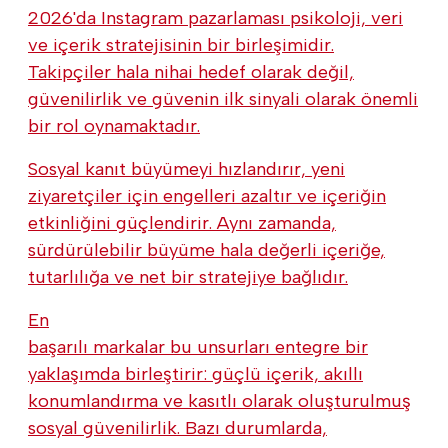
2026'da Instagram pazarlaması psikoloji, veri
ve içerik stratejisinin bir birleşimidir.
Takipçiler hala nihai hedef olarak değil,
güvenilirlik ve güvenin ilk sinyali olarak önemli
bir rol oynamaktadır.
Sosyal kanıt büyümeyi hızlandırır, yeni
ziyaretçiler için engelleri azaltır ve içeriğin
etkinliğini güçlendirir. Aynı zamanda,
sürdürülebilir büyüme hala değerli içeriğe,
tutarlılığa ve net bir stratejiye bağlıdır.
En
başarılı markalar bu unsurları entegre bir
yaklaşımda birleştirir: güçlü içerik, akıllı
konumlandırma ve kasıtlı olarak oluşturulmuş
sosyal güvenilirlik. Bazı durumlarda,