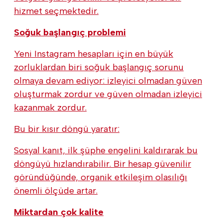
hizmet seçmektedir.
Soğuk başlangıç problemi
Yeni Instagram hesapları için en büyük
zorluklardan biri soğuk başlangıç sorunu
olmaya devam ediyor: izleyici olmadan güven
oluşturmak zordur ve güven olmadan izleyici
kazanmak zordur.
Bu bir kısır döngü yaratır:
Sosyal kanıt, ilk şüphe engelini kaldırarak bu
döngüyü hızlandırabilir. Bir hesap güvenilir
göründüğünde, organik etkileşim olasılığı
önemli ölçüde artar.
Miktardan çok kalite