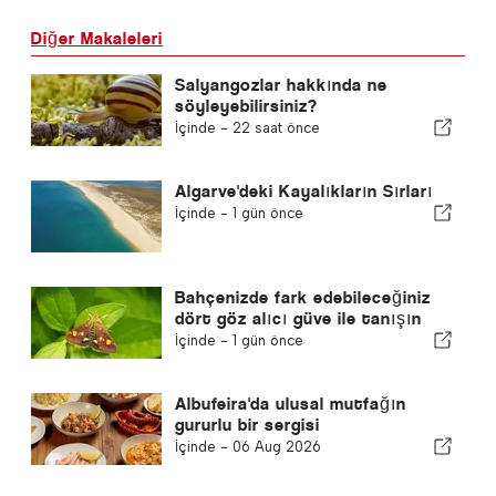
Diğer Makaleleri
Salyangozlar hakkında ne
söyleyebilirsiniz?
İçinde -
22 saat önce
Algarve'deki Kayalıkların Sırları
İçinde -
1 gün önce
Bahçenizde fark edebileceğiniz
dört göz alıcı güve ile tanışın
İçinde -
1 gün önce
Albufeira'da ulusal mutfağın
gururlu bir sergisi
İçinde -
06 Aug 2026