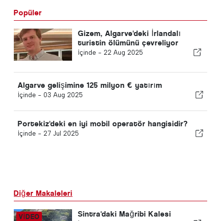
Popüler
Gizem, Algarve'deki İrlandalı
turistin ölümünü çevreliyor
İçinde -
22 Aug 2025
Algarve gelişimine 125 milyon € yatırım
İçinde -
03 Aug 2025
Portekiz'deki en iyi mobil operatör hangisidir?
İçinde -
27 Jul 2025
Diğer Makaleleri
Sintra'daki Mağribi Kalesi